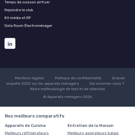
Temps de cuisson airfryer
Rejoindre le club
Kit média et RP
Data Room Électroménager
Mentions légales
Politique de confidentialité
Grande
enquête 2025 sur les appareils ménagers
Qui sommes-nous ?
Notre méthodologie de test et de sélection
© Appareils ménagers 2026
Nos meilleurs comparatifs
Appareils de Cuisine
Entretien de la Maison
Meilleurs réfrigérateurs
Meilleurs aspirateurs balais