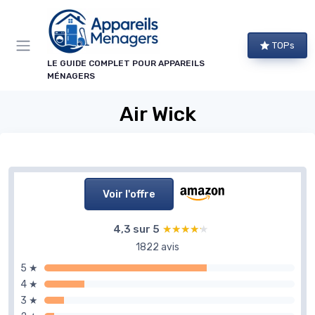
Panneau de gestion des cookies
TOPs
LE GUIDE COMPLET POUR APPAREILS
MÉNAGERS
Air Wick
Voir l'offre
4,3 sur 5
★★★★★
★★★★★
1822 avis
5 ★
4 ★
3 ★