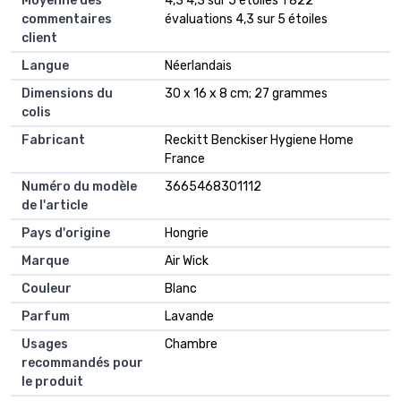
Moyenne des
4,3 4,3 sur 5 étoiles 1 822
commentaires
évaluations 4,3 sur 5 étoiles
client
Langue
Néerlandais
Dimensions du
30 x 16 x 8 cm; 27 grammes
colis
Fabricant
Reckitt Benckiser Hygiene Home
France
Numéro du modèle
3665468301112
de l'article
Pays d'origine
Hongrie
Marque
Air Wick
Couleur
Blanc
Parfum
Lavande
Usages
Chambre
recommandés pour
le produit