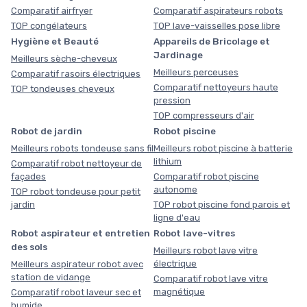
Comparatif airfryer
Comparatif aspirateurs robots
TOP congélateurs
TOP lave-vaisselles pose libre
Hygiène et Beauté
Appareils de Bricolage et
Jardinage
Meilleurs sèche-cheveux
Meilleurs perceuses
Comparatif rasoirs électriques
Comparatif nettoyeurs haute
TOP tondeuses cheveux
pression
TOP compresseurs d'air
Robot de jardin
Robot piscine
Meilleurs robots tondeuse sans fil
Meilleurs robot piscine à batterie
lithium
Comparatif robot nettoyeur de
façades
Comparatif robot piscine
autonome
TOP robot tondeuse pour petit
jardin
TOP robot piscine fond parois et
ligne d'eau
Robot aspirateur et entretien
Robot lave-vitres
des sols
Meilleurs robot lave vitre
électrique
Meilleurs aspirateur robot avec
station de vidange
Comparatif robot lave vitre
magnétique
Comparatif robot laveur sec et
humide