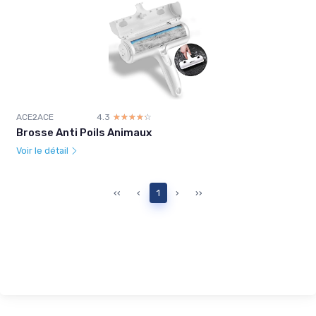
ACE2ACE
4.3
☆☆☆☆☆
★★★★★
Brosse Anti Poils Animaux
Voir le détail
‹‹
‹
1
›
››