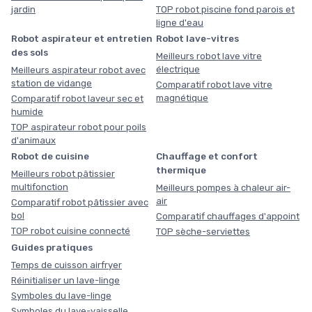
jardin
TOP robot piscine fond parois et
ligne d'eau
Robot aspirateur et entretien
Robot lave-vitres
des sols
Meilleurs robot lave vitre
électrique
Meilleurs aspirateur robot avec
station de vidange
Comparatif robot lave vitre
magnétique
Comparatif robot laveur sec et
humide
TOP aspirateur robot pour poils
d'animaux
Robot de cuisine
Chauffage et confort
thermique
Meilleurs robot pâtissier
multifonction
Meilleurs pompes à chaleur air-
air
Comparatif robot pâtissier avec
bol
Comparatif chauffages d'appoint
TOP robot cuisine connecté
TOP sèche-serviettes
Guides pratiques
Temps de cuisson airfryer
Réinitialiser un lave-linge
Symboles du lave-linge
Symboles du lave-vaisselle