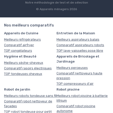
Notre méthodologie de test et de sélection
© Appareils ménagers 2026
Nos meilleurs comparatifs
Appareils de Cuisine
Entretien de la Maison
Meilleurs réfrigérateurs
Meilleurs aspirateurs balais
Comparatif airfryer
Comparatif aspirateurs robots
TOP congélateurs
TOP lave-vaisselles pose libre
Hygiène et Beauté
Appareils de Bricolage et
Jardinage
Meilleurs sèche-cheveux
Meilleurs perceuses
Comparatif rasoirs électriques
Comparatif nettoyeurs haute
TOP tondeuses cheveux
pression
TOP compresseurs d'air
Robot de jardin
Robot piscine
Meilleurs robots tondeuse sans fil
Meilleurs robot piscine à batterie
lithium
Comparatif robot nettoyeur de
façades
Comparatif robot piscine
autonome
TOP robot tondeuse pour petit