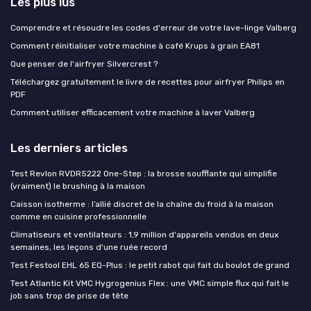
Les plus lus
Comprendre et résoudre les codes d'erreur de votre lave-linge Valberg
Comment réinitialiser votre machine à café Krups à grain EA81
Que penser de l'airfryer Silvercrest ?
Téléchargez gratuitement le livre de recettes pour airfryer Philips en
PDF
Comment utiliser efficacement votre machine à laver Valberg
Les derniers articles
Test Revlon RVDR5222 One-Step : la brosse soufflante qui simplifie
(vraiment) le brushing à la maison
Caisson isotherme : l’allié discret de la chaîne du froid à la maison
comme en cuisine professionnelle
Climatiseurs et ventilateurs : 1,9 million d'appareils vendus en deux
semaines, les leçons d'une ruée record
Test Festool EHL 65 EQ-Plus : le petit rabot qui fait du boulot de grand
Test Atlantic Kit VMC Hygrogenius Flex : une VMC simple flux qui fait le
job sans trop de prise de tête