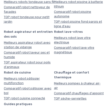
Meilleurs robots tondeuse sans fil
Meilleurs robot piscine à batterie
lithium
Comparatif robot nettoyeur de
façades
Comparatif robot piscine
autonome
TOP robot tondeuse pour petit
jardin
TOP robot piscine fond parois et
ligne d'eau
Robot aspirateur et entretien
Robot lave-vitres
des sols
Meilleurs robot lave vitre
électrique
Meilleurs aspirateur robot avec
station de vidange
Comparatif robot lave vitre
magnétique
Comparatif robot laveur sec et
humide
TOP aspirateur robot pour poils
d'animaux
Robot de cuisine
Chauffage et confort
thermique
Meilleurs robot pâtissier
multifonction
Meilleurs pompes à chaleur air-
air
Comparatif robot pâtissier avec
bol
Comparatif chauffages d'appoint
TOP robot cuisine connecté
TOP sèche-serviettes
Guides pratiques