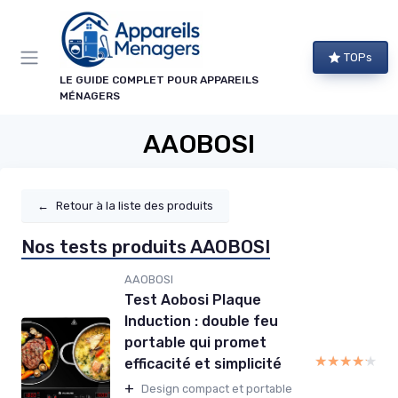
Panneau de gestion des cookies
TOPs
LE GUIDE COMPLET POUR APPAREILS
MÉNAGERS
AAOBOSI
←
Retour à la liste des produits
Nos tests produits AAOBOSI
AAOBOSI
Test Aobosi Plaque
Induction : double feu
portable qui promet
★★★★★
★★★★★
efficacité et simplicité
+
Design compact et portable