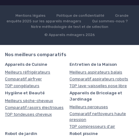
Mentions légales
Politique de confidentialité
Grande
enquête 2025 sur les appareils ménagers
Qui sommes-nous ?
Notre méthodologie de test et de sélection
© Appareils ménagers 2026
Nos meilleurs comparatifs
Appareils de Cuisine
Entretien de la Maison
Meilleurs réfrigérateurs
Meilleurs aspirateurs balais
Comparatif airfryer
Comparatif aspirateurs robots
TOP congélateurs
TOP lave-vaisselles pose libre
Hygiène et Beauté
Appareils de Bricolage et
Jardinage
Meilleurs sèche-cheveux
Meilleurs perceuses
Comparatif rasoirs électriques
Comparatif nettoyeurs haute
TOP tondeuses cheveux
pression
TOP compresseurs d'air
Robot de jardin
Robot piscine