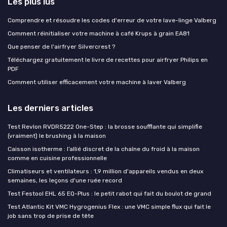
Les plus lus
Comprendre et résoudre les codes d'erreur de votre lave-linge Valberg
Comment réinitialiser votre machine à café Krups à grain EA81
Que penser de l'airfryer Silvercrest ?
Téléchargez gratuitement le livre de recettes pour airfryer Philips en
PDF
Comment utiliser efficacement votre machine à laver Valberg
Les derniers articles
Test Revlon RVDR5222 One-Step : la brosse soufflante qui simplifie
(vraiment) le brushing à la maison
Caisson isotherme : l’allié discret de la chaîne du froid à la maison
comme en cuisine professionnelle
Climatiseurs et ventilateurs : 1,9 million d'appareils vendus en deux
semaines, les leçons d'une ruée record
Test Festool EHL 65 EQ-Plus : le petit rabot qui fait du boulot de grand
Test Atlantic Kit VMC Hygrogenius Flex : une VMC simple flux qui fait le
job sans trop de prise de tête