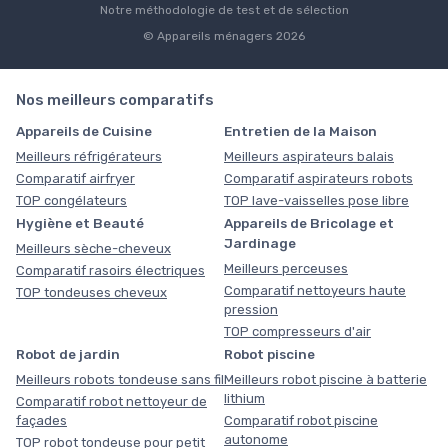
Notre méthodologie de test et de sélection
© Appareils ménagers 2026
Nos meilleurs comparatifs
Appareils de Cuisine
Entretien de la Maison
Meilleurs réfrigérateurs
Meilleurs aspirateurs balais
Comparatif airfryer
Comparatif aspirateurs robots
TOP congélateurs
TOP lave-vaisselles pose libre
Hygiène et Beauté
Appareils de Bricolage et
Jardinage
Meilleurs sèche-cheveux
Meilleurs perceuses
Comparatif rasoirs électriques
Comparatif nettoyeurs haute
TOP tondeuses cheveux
pression
TOP compresseurs d'air
Robot de jardin
Robot piscine
Meilleurs robots tondeuse sans fil
Meilleurs robot piscine à batterie
lithium
Comparatif robot nettoyeur de
façades
Comparatif robot piscine
autonome
TOP robot tondeuse pour petit