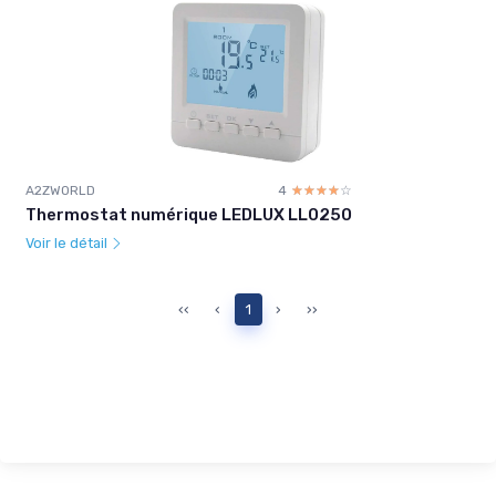
A2ZWORLD
4
☆☆☆☆☆
★★★★★
Thermostat numérique LEDLUX LL0250
Voir le détail
‹‹
‹
1
›
››