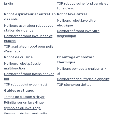
jardin
TOP robot piscine fond parois et
ligne d'eau
Robot aspirateur et entretien
Robot lave-vitres
des sols
Meilleurs robot lave vitre
électrique
Meilleurs aspirateur robot avec
station de vidange
Comparatif robot lave vitre
magnétique
Comparatif robot laveur sec et
humide
TOP aspirateur robot pour poils
d'animaux
Robot de cuisine
Chauffage et confort
thermique
Meilleurs robot pâtissier
multifonction
Meilleurs pompes à chaleur air-
air
Comparatif robot pâtissier avec
bol
Comparatif chauffages d'appoint
TOP robot cuisine connecté
TOP sèche-serviettes
Guides pratiques
Temps de cuisson airfryer
Réinitialiser un lave-linge
Symboles du lave-linge
Symboles du lave-vaisselle