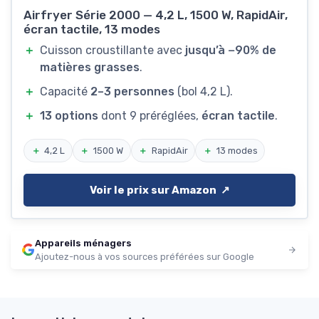
Airfryer Série 2000 — 4,2 L, 1500 W, RapidAir,
écran tactile, 13 modes
＋
Cuisson croustillante avec
jusqu’à −90% de
matières grasses
.
＋
Capacité
2–3 personnes
(bol 4,2 L).
＋
13 options
dont 9 préréglées,
écran tactile
.
＋
4,2 L
＋
1500 W
＋
RapidAir
＋
13 modes
Voir le prix sur Amazon ↗️
Appareils ménagers
Ajoutez-nous à vos sources préférées sur Google