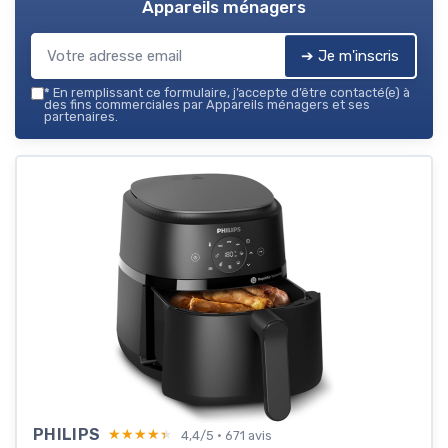
Appareils ménagers
➔ Je m'inscris
*
En remplissant ce formulaire, j’accepte d’être contacté(e) à
des fins commerciales par Appareils ménagers et ses
partenaires.
PHILIPS
★★★★★
★★★★★
4,4/5 · 671 avis