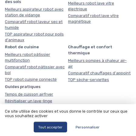
des sols
Meilleurs robot lave vitre
électrique
Meilleurs aspirateur robot avec
station de vidange
Comparatif robot lave vitre
magnétique
Comparatif robot laveur sec et
humide
TOP aspirateur robot pour poils
d'animaux
Robot de cuisine
Chauffage et confort
thermique
Meilleurs robot pâtissier
multifonction
Meilleurs pompes à chaleur air-
air
Comparatif robot pâtissier avec
bol
Comparatif chauffages d'appoint
TOP robot cuisine connecté
TOP sèche-serviettes
Guides pratiques
Temps de cuisson airfryer
Réinitialiser un lave-linge
Symboles du lave-linge
Ce site utilise des cookies et vous donne le contrôle sur ceux que
Symboles du lave-vaisselle
vous souhaitez activer
Détartrer une machine Krups
Tout accepter
Personnaliser
Nos outils pratiques