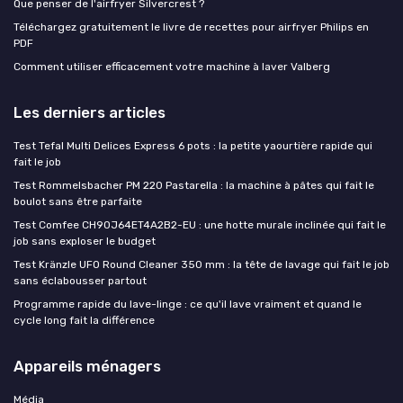
Que penser de l'airfryer Silvercrest ?
Téléchargez gratuitement le livre de recettes pour airfryer Philips en
PDF
Comment utiliser efficacement votre machine à laver Valberg
Les derniers articles
Test Tefal Multi Delices Express 6 pots : la petite yaourtière rapide qui
fait le job
Test Rommelsbacher PM 220 Pastarella : la machine à pâtes qui fait le
boulot sans être parfaite
Test Comfee CH90J64ET4A2B2-EU : une hotte murale inclinée qui fait le
job sans exploser le budget
Test Kränzle UFO Round Cleaner 350 mm : la tête de lavage qui fait le job
sans éclabousser partout
Programme rapide du lave-linge : ce qu'il lave vraiment et quand le
cycle long fait la différence
Appareils ménagers
Média