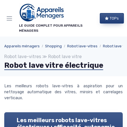
Panneau de gestion des cookies
×
TOPs
NEWSLETTER APPAREILS MÉNAGERS
LE GUIDE COMPLET POUR APPAREILS
MÉNAGERS
Ne ratez aucun bon plan !
Guides d'achat, comparatifs exclusifs et alertes
Appareils ménagers
Shopping
Robot lave-vitres
Robot lave vit
promos sur les meilleurs appareils : recevez le
Robot lave-vitres ≫ Robot lave vitre
meilleur directement dans votre boîte mail.
Robot lave vitre électrique
Alertes promos
Comparatifs
Guides d'achat
Tendances
Les meilleurs robots lave-vitres à aspiration pour un
nettoyage automatique des vitres, miroirs et carrelages
verticaux.
Les meilleurs robots lave-vitres
→ Je m'abonne