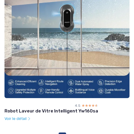
4.5
☆☆☆☆☆
★★★★★
Robot Laveur de Vitre Intelligent Yw160sa
Voir le détail