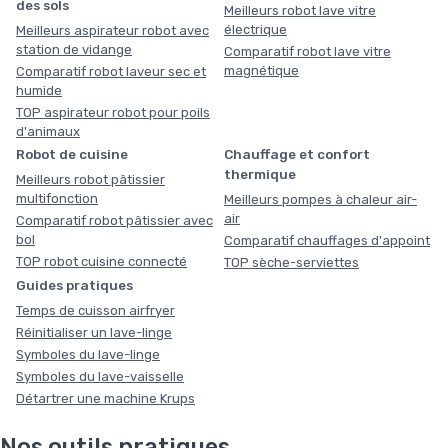
des sols
Meilleurs robot lave vitre
électrique
Meilleurs aspirateur robot avec
station de vidange
Comparatif robot lave vitre
magnétique
Comparatif robot laveur sec et
humide
TOP aspirateur robot pour poils
d'animaux
Robot de cuisine
Chauffage et confort
thermique
Meilleurs robot pâtissier
multifonction
Meilleurs pompes à chaleur air-
air
Comparatif robot pâtissier avec
bol
Comparatif chauffages d'appoint
TOP robot cuisine connecté
TOP sèche-serviettes
Guides pratiques
Temps de cuisson airfryer
Réinitialiser un lave-linge
Symboles du lave-linge
Symboles du lave-vaisselle
Détartrer une machine Krups
Nos outils pratiques