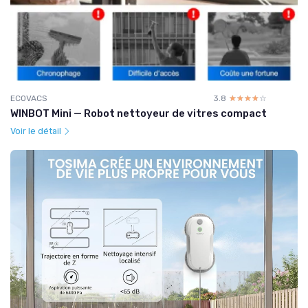
ECOVACS
3.8
☆☆☆☆☆
★★★★★
WINBOT Mini — Robot nettoyeur de vitres compact
Voir le détail