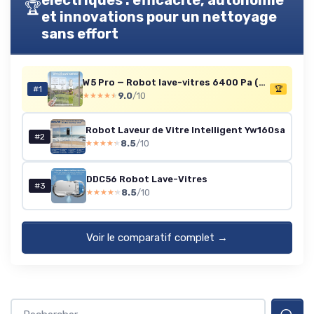
électriques : efficacité, autonomie
🏆
et innovations pour un nettoyage
* En m'inscrivant, j'accepte de recevoir la newsletter
sans effort
d'Appareils Ménagers et les offres de ses partenaires.
Non merci, peut-être plus tard
W5 Pro — Robot lave-vitres 6400 Pa (Blanc)
#1
🏆
9.0
/10
★★★★★
★★★★★
Robot Laveur de Vitre Intelligent Yw160sa
#2
8.5
/10
★★★★★
★★★★★
DDC56 Robot Lave-Vitres
#3
8.5
/10
★★★★★
★★★★★
Voir le comparatif complet →