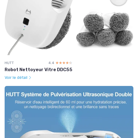
HUTT
4.4
☆☆☆☆☆
★★★★★
Robot Nettoyeur Vitre DDC55
Voir le détail