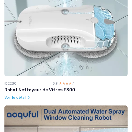
iDEEBO
3.9
☆☆☆☆☆
★★★★★
Robot Nettoyeur de Vitres E300
Voir le détail