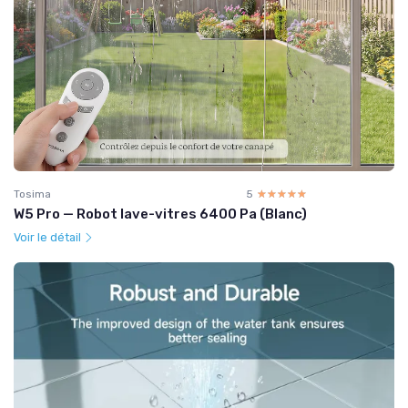
Tosima
5
☆☆☆☆☆
★★★★★
W5 Pro — Robot lave-vitres 6400 Pa (Blanc)
Voir le détail