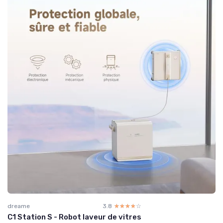
dreame
3.8
☆☆☆☆☆
★★★★★
C1 Station S - Robot laveur de vitres