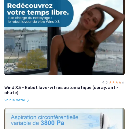
4.3
☆☆☆☆☆
★★★★★
Wind X3 - Robot lave-vitres automatique (spray, anti-
chute)
Voir le détail