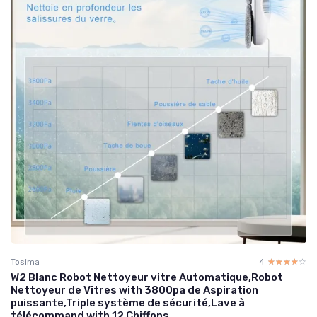
Tosima
4
☆☆☆☆☆
★★★★★
W2 Blanc Robot Nettoyeur vitre Automatique,Robot
Nettoyeur de Vitres with 3800pa de Aspiration
puissante,Triple système de sécurité,Lave à
télécommand with 12 Chiffons