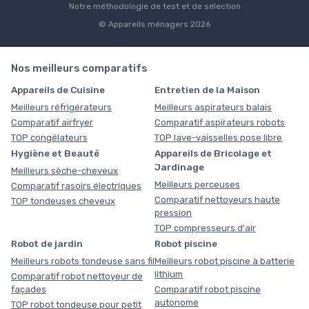
Notre méthodologie de test et de sélection
© Appareils ménagers 2026
Nos meilleurs comparatifs
Appareils de Cuisine
Entretien de la Maison
Meilleurs réfrigérateurs
Meilleurs aspirateurs balais
Comparatif airfryer
Comparatif aspirateurs robots
TOP congélateurs
TOP lave-vaisselles pose libre
Hygiène et Beauté
Appareils de Bricolage et
Jardinage
Meilleurs sèche-cheveux
Meilleurs perceuses
Comparatif rasoirs électriques
Comparatif nettoyeurs haute
TOP tondeuses cheveux
pression
TOP compresseurs d'air
Robot de jardin
Robot piscine
Meilleurs robots tondeuse sans fil
Meilleurs robot piscine à batterie
lithium
Comparatif robot nettoyeur de
façades
Comparatif robot piscine
autonome
TOP robot tondeuse pour petit