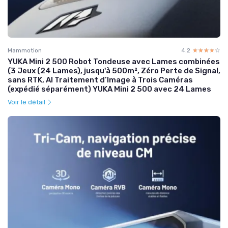
Mammotion
4.2
☆☆☆☆☆
★★★★★
YUKA Mini 2 500 Robot Tondeuse avec Lames combinées
(3 Jeux (24 Lames), jusqu'à 500m², Zéro Perte de Signal,
sans RTK, AI Traitement d’Image à Trois Caméras
(expédié séparément) YUKA Mini 2 500 avec 24 Lames
Voir le détail