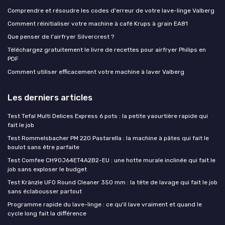
Comprendre et résoudre les codes d'erreur de votre lave-linge Valberg
Comment réinitialiser votre machine à café Krups à grain EA81
Que penser de l'airfryer Silvercrest ?
Téléchargez gratuitement le livre de recettes pour airfryer Philips en
PDF
Comment utiliser efficacement votre machine à laver Valberg
Les derniers articles
Test Tefal Multi Delices Express 6 pots : la petite yaourtière rapide qui
fait le job
Test Rommelsbacher PM 220 Pastarella : la machine à pâtes qui fait le
boulot sans être parfaite
Test Comfee CH90J64ET4A2B2-EU : une hotte murale inclinée qui fait le
job sans exploser le budget
Test Kränzle UFO Round Cleaner 350 mm : la tête de lavage qui fait le job
sans éclabousser partout
Programme rapide du lave-linge : ce qu'il lave vraiment et quand le
cycle long fait la différence