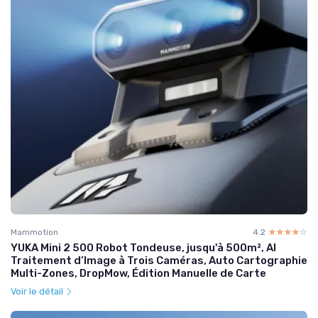
Mammotion
4.2
☆☆☆☆☆
★★★★★
YUKA Mini 2 500 Robot Tondeuse, jusqu'à 500m², AI
Traitement d’Image à Trois Caméras, Auto Cartographie
Multi-Zones, DropMow, Édition Manuelle de Carte
Voir le détail