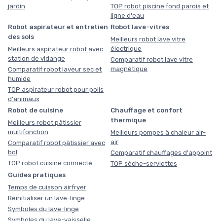
jardin
TOP robot piscine fond parois et
ligne d'eau
Robot aspirateur et entretien
Robot lave-vitres
des sols
Meilleurs robot lave vitre
électrique
Meilleurs aspirateur robot avec
station de vidange
Comparatif robot lave vitre
magnétique
Comparatif robot laveur sec et
humide
TOP aspirateur robot pour poils
d'animaux
Robot de cuisine
Chauffage et confort
thermique
Meilleurs robot pâtissier
multifonction
Meilleurs pompes à chaleur air-
air
Comparatif robot pâtissier avec
bol
Comparatif chauffages d'appoint
TOP robot cuisine connecté
TOP sèche-serviettes
Guides pratiques
Temps de cuisson airfryer
Réinitialiser un lave-linge
Symboles du lave-linge
Symboles du lave-vaisselle