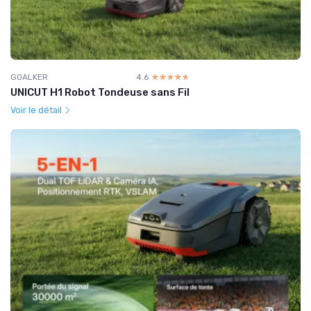
GOALKER
4.6
☆☆☆☆☆
★★★★★
UNICUT H1 Robot Tondeuse sans Fil
Voir le détail