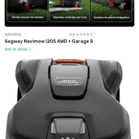
NAVIMOW
4.6
☆☆☆☆☆
★★★★★
Segway Navimow i205 AWD + Garage S
Voir le détail