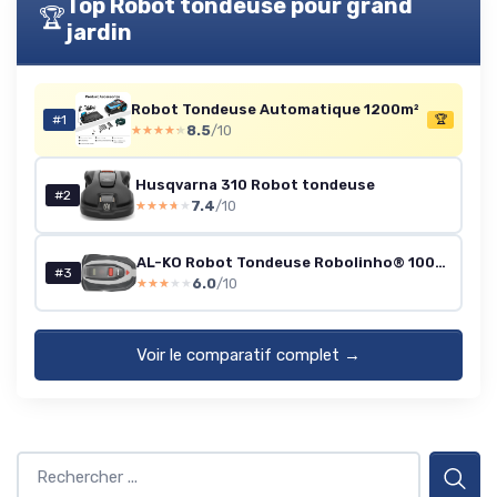
Top Robot tondeuse pour grand
🏆
jardin
Robot Tondeuse Automatique 1200m²
#1
🏆
8.5
/10
★★★★★
★★★★★
Husqvarna 310 Robot tondeuse
#2
7.4
/10
★★★★★
★★★★★
AL-KO Robot Tondeuse Robolinho® 1000 Vision, Largeur de Coupe de 21 cm, Li-ION 18 V/36 V, 5,0 Ah/2,5 Ah, Full HD, Tonte sans Fil pour Surfaces jusqu'à 1000 m²
#3
6.0
/10
★★★★★
★★★★★
Voir le comparatif complet →