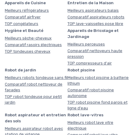
Appareils de Cuisine
Entretien de la Maison
Meilleurs réfrigérateurs
Meilleurs aspirateurs balais
Comparatif airfryer
Comparatif aspirateurs robots
TOP congélateurs
TOP lave-vaisselles pose libre
Hygiène et Beauté
Appareils de Bricolage et
Jardinage
Meilleurs sèche-cheveux
Meilleurs perceuses
Comparatif rasoirs électriques
Comparatif nettoyeurs haute
TOP tondeuses cheveux
pression
TOP compresseurs d'air
Robot de jardin
Robot piscine
Meilleurs robots tondeuse sans fil
Meilleurs robot piscine à batterie
lithium
Comparatif robot nettoyeur de
façades
Comparatif robot piscine
autonome
TOP robot tondeuse pour petit
jardin
TOP robot piscine fond parois et
ligne d'eau
Robot aspirateur et entretien
Robot lave-vitres
des sols
Meilleurs robot lave vitre
électrique
Meilleurs aspirateur robot avec
station de vidange
Comparatif robot lave vitre