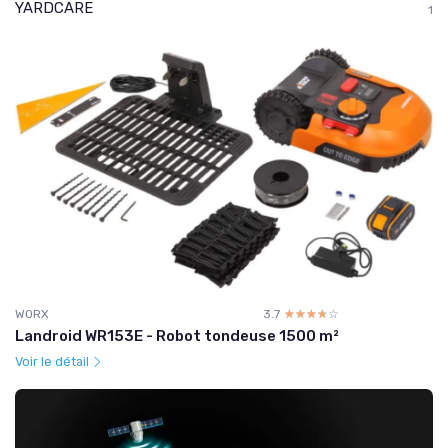
YARDCARE
1
WORX
3.7
☆☆☆☆☆
★★★★★
Landroid WR153E - Robot tondeuse 1500 m²
Voir le détail