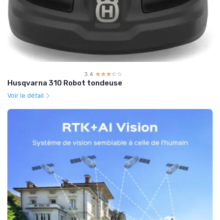
3.4
☆☆☆☆☆
★★★★★
Husqvarna 310 Robot tondeuse
Voir le détail