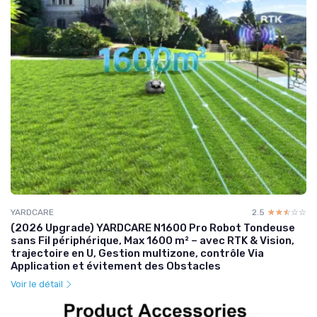
YARDCARE
2.5
☆☆☆☆☆
★★★★★
(2026 Upgrade) YARDCARE N1600 Pro Robot Tondeuse
sans Fil périphérique, Max 1600 m² – avec RTK & Vision,
trajectoire en U, Gestion multizone, contrôle Via
Application et évitement des Obstacles
Voir le détail