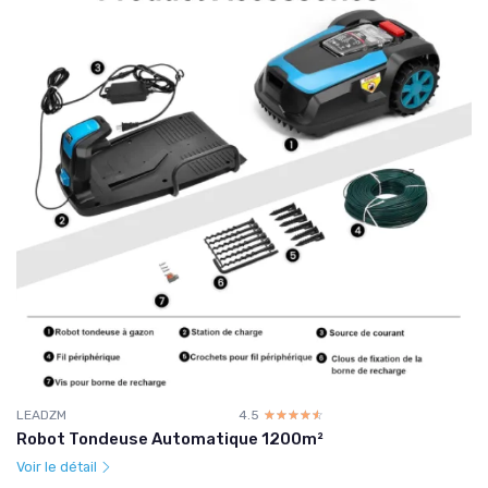
LEADZM
4.5
☆☆☆☆☆
★★★★★
Robot Tondeuse Automatique 1200m²
Voir le détail