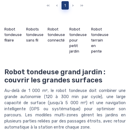
‹‹
‹
1
›
››
Robot
Robots
Robot
Robot
Robot
tondeuse
tondeuse
tondeuse
tondeuse
tondeuse
filaire
sans fil
connecté
pour
terrain
petit
en
jardin
pente
Robot tondeuse grand jardin :
couvrir les grandes surfaces
Au-delà de 1 000 m², le robot tondeuse doit combiner une
grande autonomie (120 à 300 min par cycle), une large
capacité de surface (jusqu'à 5 000 m²) et une navigation
intelligente (GPS ou systématique) pour optimiser son
parcours. Les modèles multi-zones gèrent les jardins en
plusieurs parties reliées par des passages étroits, avec retour
automatique à la station entre chaque zone.