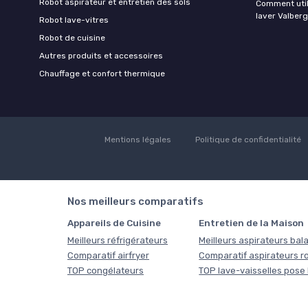
Robot aspirateur et entretien des sols
Comment util
laver Valberg
Robot lave-vitres
Robot de cuisine
Autres produits et accessoires
Chauffage et confort thermique
Mentions légales
Politique de confidentialité
Nos meilleurs comparatifs
Appareils de Cuisine
Entretien de la Maison
Meilleurs réfrigérateurs
Meilleurs aspirateurs bala
Comparatif airfryer
Comparatif aspirateurs r
TOP congélateurs
TOP lave-vaisselles pose 