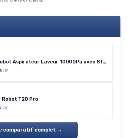
avec chats et chiens.
Q20 Plus Robot Aspirateur Laveur 10000Pa avec Station Sans Sac Vidage Automatique,200Min Aspirateur Robot et Serpillière,Nav Lidar Cartographie,Évitement d'obstacles,Pour Poils Animaux Tapis 2XL Noir et Or
8
/10
r Robot T20 Pro
7
/10
le comparatif complet →