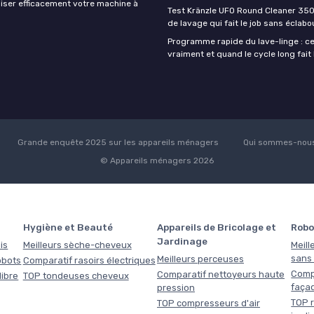
iser efficacement votre machine à
Test Kränzle UFO Round Cleaner 350
de lavage qui fait le job sans éclab
Programme rapide du lave-linge : ce 
vraiment et quand le cycle long fait 
Grande enquête 2025 sur les appareils ménagers
Qui sommes-nous
© Appareils ménagers 2026
Hygiène et Beauté
Appareils de Bricolage et
Robo
Jardinage
is
Meilleurs sèche-cheveux
Meill
sans f
Meilleurs perceuses
obots
Comparatif rasoirs électriques
Comp
Comparatif nettoyeurs haute
libre
TOP tondeuses cheveux
faça
pression
TOP r
TOP compresseurs d'air