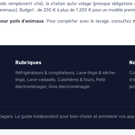
poils remplissent vite), la station auto-vidage (presque obligatoi
s animaux). Budget : de 250 € à plus de 1 200 € pour un modèle pre
our poils d'animaux
. Pour compléter avec le lavage, consultez
Rubriques
No
Réfrigérateurs & congélateurs, Lave-linge & sèche-
Co
linge, Lave-vaisselle, Cuisinières & fours, Petit
d'
électroménager, Gros électroménager.
jar
agers. Le guide indépendant pour bien choisir et entretenir vos app