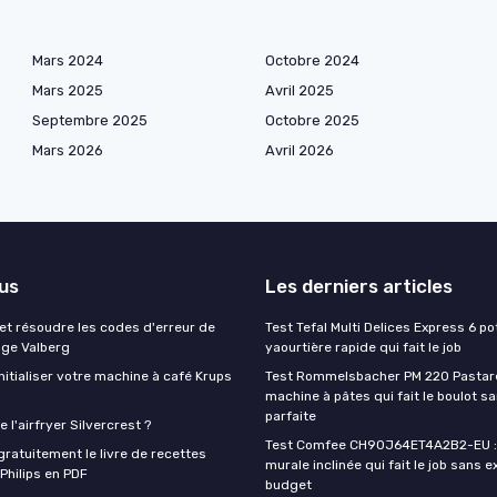
Mars 2024
Octobre 2024
Mars 2025
Avril 2025
Septembre 2025
Octobre 2025
Mars 2026
Avril 2026
lus
Les derniers articles
t résoudre les codes d'erreur de
Test Tefal Multi Delices Express 6 pot
nge Valberg
yaourtière rapide qui fait le job
itialiser votre machine à café Krups
Test Rommelsbacher PM 220 Pastarel
machine à pâtes qui fait le boulot s
parfaite
 l'airfryer Silvercrest ?
Test Comfee CH90J64ET4A2B2-EU : 
ratuitement le livre de recettes
murale inclinée qui fait le job sans e
 Philips en PDF
budget