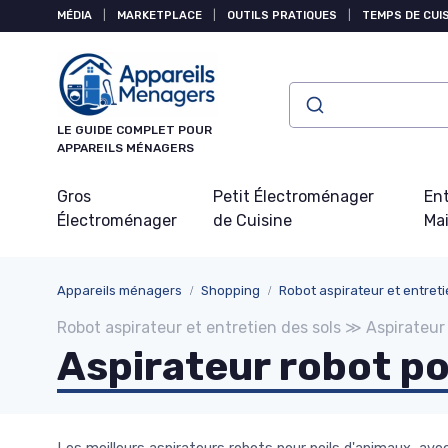
Panneau de gestion des cookies
MÉDIA
|
MARKETPLACE
|
OUTILS PRATIQUES
|
TEMPS DE CUI
LE GUIDE COMPLET POUR
APPAREILS MÉNAGERS
Gros
Petit Électroménager
Ent
Électroménager
de Cuisine
Ma
Appareils ménagers
Shopping
Robot aspirateur et entreti
Robot aspirateur et entretien des sols ≫ Aspirateur
Aspirateur robot po