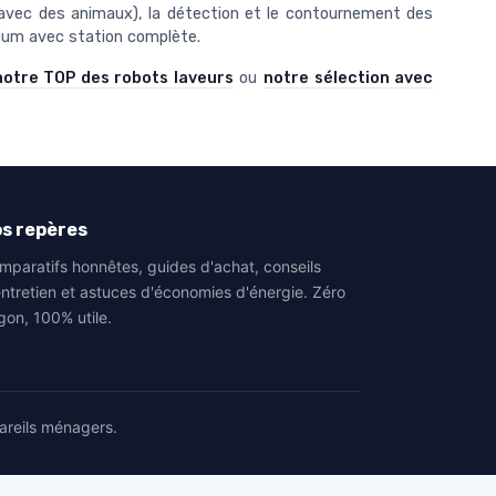
re avec des animaux), la détection et le contournement des
mium avec station complète.
notre TOP des robots laveurs
ou
notre sélection avec
s repères
mparatifs honnêtes, guides d'achat, conseils
entretien et astuces d'économies d'énergie. Zéro
gon, 100% utile.
areils ménagers.