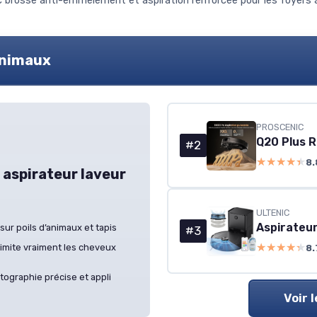
ec brosse anti-emmêlement et aspiration renforcée pour les foyers 
'animaux
PROSCENIC
#2
★★★★★
★★★★★
8.
 aspirateur laveur
ULTENIC
Aspirateu
sur poils d’animaux et tapis
#3
★★★★★
★★★★★
imite vraiment les cheveux
8.
tographie précise et appli
Voir 