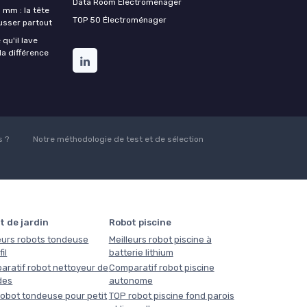
Data Room Électroménager
 mm : la tête
TOP 50 Électroménager
ousser partout
qu'il lave
la différence
 ?
Notre méthodologie de test et de sélection
t de jardin
Robot piscine
eurs robots tondeuse
Meilleurs robot piscine à
il
batterie lithium
aratif robot nettoyeur de
Comparatif robot piscine
des
autonome
obot tondeuse pour petit
TOP robot piscine fond parois