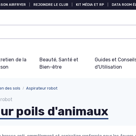
SSON AIRFRYER
|
REJOINDRE LE CLUB
|
KIT MÉDIA ET RP
|
DATA ROOM 
retien de la
Beauté, Santé et
Guides et Conseil
ison
Bien-être
d'Utilisation
en des sols
Aspirateur robot
 robot
ur poils d'animaux