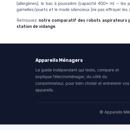
(allergènes), le bac à poussière (capacité 400+ ml — les 
gamelles/jouets et le mode silencieux (ne pas effrayer le
Retrouvez
notre comparatif des robots aspirateurs p
station de vidange
.
Appareils Ménagers
Le guide indépendant qui teste, compare et
explique l'électroménager, du côté du
consommateur, pour bien choisir et entretenir vos
appareils.
© Appareils Mén