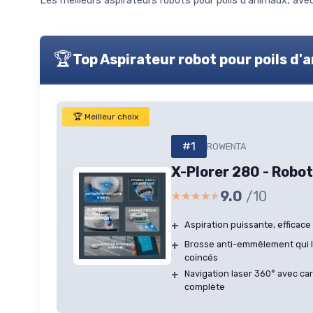
Les meilleurs aspirateurs robots pour poils d'animaux, av
🏆
Top Aspirateur robot pour poils d
🏆 Meilleur choix
#1
ROWENTA
X-Plorer 280 - Robot
9.0
/10
★★★★★
★★★★★
+
Aspiration puissante, efficace 
+
Brosse anti-emmêlement qui l
coincés
+
Navigation laser 360° avec car
complète