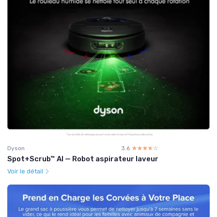
Dyson
3.6
☆☆☆☆☆
★★★★★
Spot+Scrub™ AI — Robot aspirateur laveur
Voir le détail