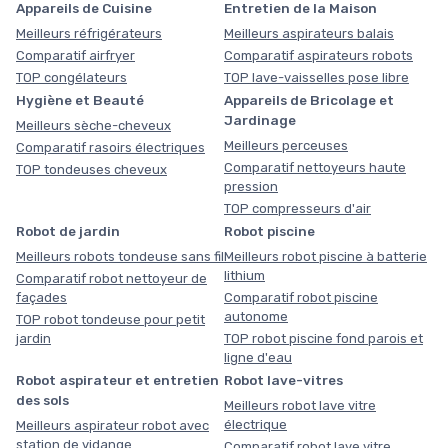
Appareils de Cuisine
Entretien de la Maison
Meilleurs réfrigérateurs
Meilleurs aspirateurs balais
Comparatif airfryer
Comparatif aspirateurs robots
TOP congélateurs
TOP lave-vaisselles pose libre
Hygiène et Beauté
Appareils de Bricolage et
Jardinage
Meilleurs sèche-cheveux
Meilleurs perceuses
Comparatif rasoirs électriques
Comparatif nettoyeurs haute
TOP tondeuses cheveux
pression
TOP compresseurs d'air
Robot de jardin
Robot piscine
Meilleurs robots tondeuse sans fil
Meilleurs robot piscine à batterie
lithium
Comparatif robot nettoyeur de
façades
Comparatif robot piscine
autonome
TOP robot tondeuse pour petit
jardin
TOP robot piscine fond parois et
ligne d'eau
Robot aspirateur et entretien
Robot lave-vitres
des sols
Meilleurs robot lave vitre
électrique
Meilleurs aspirateur robot avec
station de vidange
Comparatif robot lave vitre