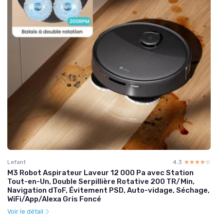
Lefant
4.3
☆☆☆☆☆
★★★★★
M3 Robot Aspirateur Laveur 12 000 Pa avec Station
Tout-en-Un, Double Serpillière Rotative 200 TR/Min,
Navigation dToF, Évitement PSD, Auto-vidage, Séchage,
WiFi/App/Alexa Gris Foncé
Voir le détail