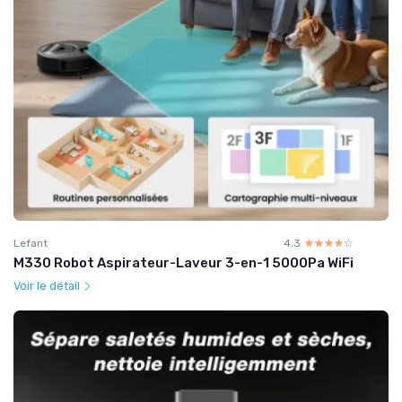
Lefant
4.3
☆☆☆☆☆
★★★★★
M330 Robot Aspirateur-Laveur 3-en-1 5000Pa WiFi
Voir le détail