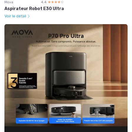
Mova
4.4
☆☆☆☆☆
★★★★★
Aspirateur Robot E30 Ultra
Voir le détail