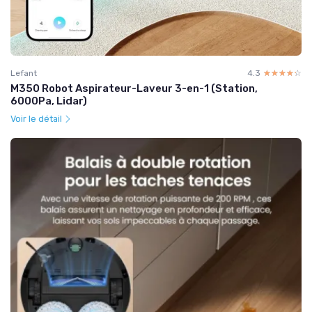
Lefant
4.3
☆☆☆☆☆
★★★★★
M350 Robot Aspirateur-Laveur 3-en-1 (Station,
6000Pa, Lidar)
Voir le détail