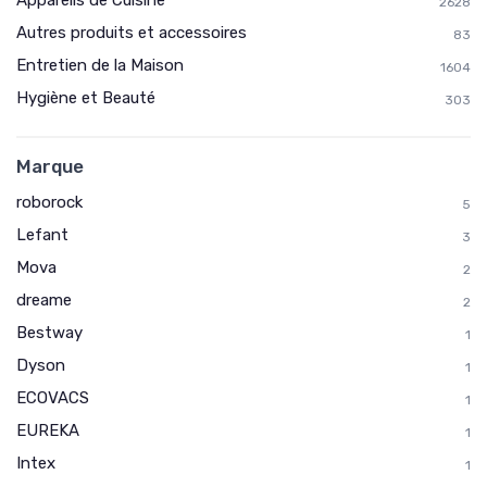
Appareils de Cuisine
2628
Autres produits et accessoires
83
* En m'inscrivant, j'accepte de recevoir la newsletter
Entretien de la Maison
d'Appareils Ménagers et les offres de ses partenaires.
1604
Hygiène et Beauté
303
Non merci, peut-être plus tard
Marque
roborock
5
Lefant
3
Mova
2
dreame
2
Bestway
1
Dyson
1
ECOVACS
1
EUREKA
1
Intex
1