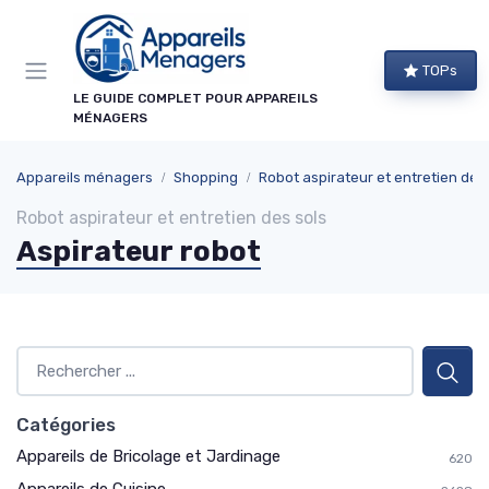
Panneau de gestion des cookies
×
TOPs
NEWSLETTER APPAREILS MÉNAGERS
LE GUIDE COMPLET POUR APPAREILS
MÉNAGERS
Ne ratez aucun bon plan !
Guides d'achat, comparatifs exclusifs et alertes
Appareils ménagers
Shopping
Robot aspirateur et entretien des
promos sur les meilleurs appareils : recevez le
Robot aspirateur et entretien des sols
meilleur directement dans votre boîte mail.
Aspirateur robot
Alertes promos
Comparatifs
Guides d'achat
Tendances
Catégories
Appareils de Bricolage et Jardinage
620
→ Je m'abonne