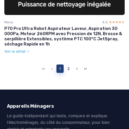
Mova
4.5
☆☆☆☆☆
★★★★★
P70 Pro Ultra Robot Aspirateur Laveur, Aspiration 30
000Pa, Moteur 260RPM avec Pression de 12N, Brosse &
serpillière Extensibles, système PTC 100°C JetSpray,
séchage Rapide en 1h
Voir le détail
‹‹
‹
1
2
›
››
Appareils Ménagers
Le guide indépendant qui teste, compare et explique
l'électroménager, du côté du consommateur, pour bien
choisir et entretenir vos appareils.