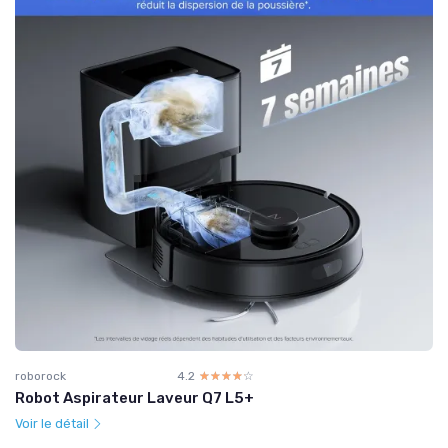
roborock
4.2
☆☆☆☆☆
★★★★★
Robot Aspirateur Laveur Q7 L5+
Voir le détail