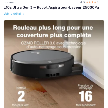
dreame
4.3
☆☆☆☆☆
★★★★★
L10s Ultra Gen 3 — Robot Aspirateur‑Laveur 25000Pa
Voir le détail