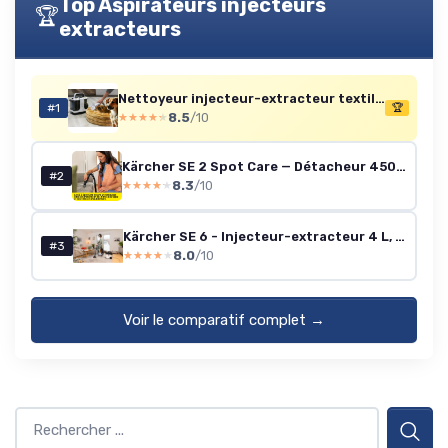
Top Aspirateurs injecteurs
🏆
extracteurs
Nettoyeur injecteur-extracteur textiles 15 kPa - Sichler
#1
🏆
8.5
/10
★★★★★
★★★★★
Kärcher SE 2 Spot Care — Détacheur 450 W, 1,5 L
#2
8.3
/10
★★★★★
★★★★★
Kärcher SE 6 - Injecteur-extracteur 4 L, Flexible 2-en-1, Accessoires inclus
#3
8.0
/10
★★★★★
★★★★★
Voir le comparatif complet →