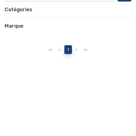
Catégories
Marque
‹‹
‹
1
›
››