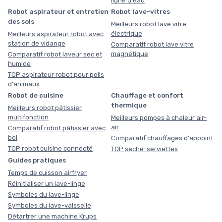
ligne d'eau
Robot aspirateur et entretien
Robot lave-vitres
des sols
Meilleurs robot lave vitre
électrique
Meilleurs aspirateur robot avec
station de vidange
Comparatif robot lave vitre
magnétique
Comparatif robot laveur sec et
humide
TOP aspirateur robot pour poils
d'animaux
Robot de cuisine
Chauffage et confort
thermique
Meilleurs robot pâtissier
multifonction
Meilleurs pompes à chaleur air-
air
Comparatif robot pâtissier avec
bol
Comparatif chauffages d'appoint
TOP robot cuisine connecté
TOP sèche-serviettes
Guides pratiques
Temps de cuisson airfryer
Réinitialiser un lave-linge
Symboles du lave-linge
Symboles du lave-vaisselle
Détartrer une machine Krups