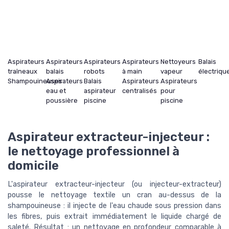
Aspirateurs
Aspirateurs
Aspirateurs
Aspirateurs
Nettoyeurs
Balais
traîneaux
balais
robots
à main
vapeur
électriqu
Shampouineuses
Aspirateurs
Balais
Aspirateurs
Aspirateurs
eau et
aspirateur
centralisés
pour
poussière
piscine
piscine
Aspirateur extracteur-injecteur :
le nettoyage professionnel à
domicile
L'aspirateur extracteur-injecteur (ou injecteur-extracteur)
pousse le nettoyage textile un cran au-dessus de la
shampouineuse : il injecte de l'eau chaude sous pression dans
les fibres, puis extrait immédiatement le liquide chargé de
saleté. Résultat : un nettoyage en profondeur comparable à