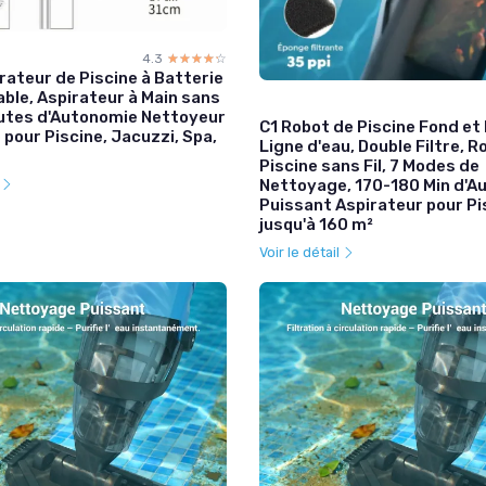
4.3
☆☆☆☆☆
★★★★★
rateur de Piscine à Batterie
ble, Aspirateur à Main sans
inutes d'Autonomie Nettoyeur
C1 Robot de Piscine Fond et 
 pour Piscine, Jacuzzi, Spa,
Ligne d'eau, Double Filtre, R
Piscine sans Fil, 7 Modes de
Nettoyage, 170-180 Min d'A
l
Puissant Aspirateur pour Pi
jusqu'à 160 m²
Voir le détail