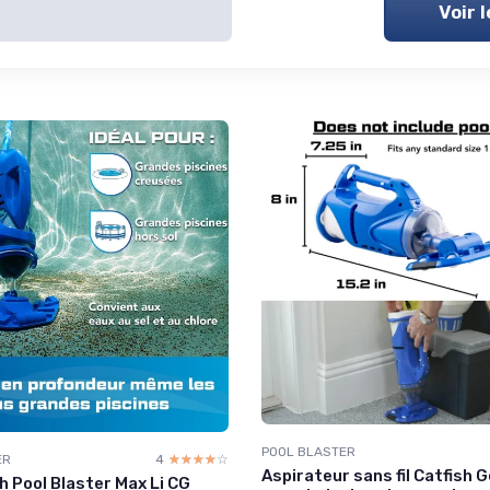
Voir 
POOL BLASTER
ER
4
☆☆☆☆☆
★★★★★
Aspirateur sans fil Catfish 
 Pool Blaster Max Li CG