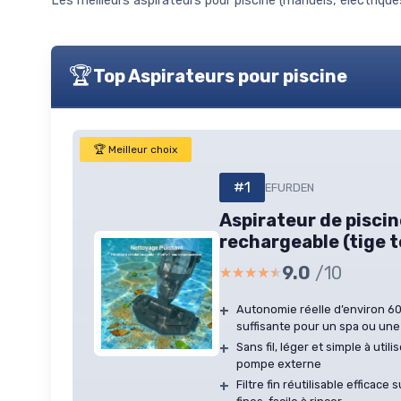
Les meilleurs aspirateurs pour piscine (manuels, électriques
🏆
Top Aspirateurs pour piscine
🏆 Meilleur choix
#1
EFURDEN
Aspirateur de piscine
rechargeable (tige 
9.0
/10
★★★★★
★★★★★
+
Autonomie réelle d’environ 6
suffisante pour un spa ou une
+
Sans fil, léger et simple à util
pompe externe
+
Filtre fin réutilisable efficace 