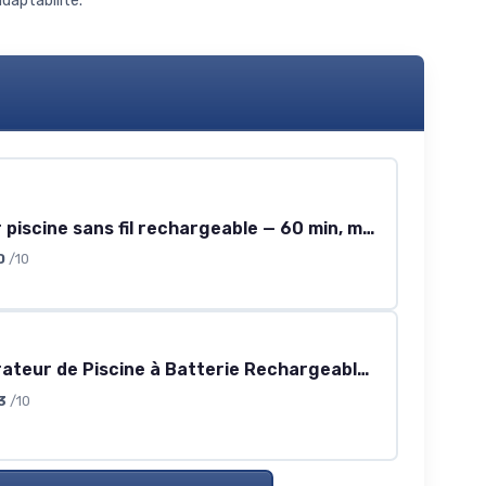
daptabilité.
Aspirateur piscine sans fil rechargeable — 60 min, manche télescopique, filtre fin
0
/10
2026 Aspirateur de Piscine à Batterie Rechargeable, Aspirateur à Main sans Fil, 60 Minutes d'Autonomie Nettoyeur Électrique pour Piscine, Jacuzzi, Spa, Bleu
3
/10