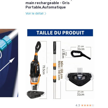
main rechargeable - Gris
Portable,Automatique
Voir le détail
4.3
☆☆☆☆☆
★★★★★