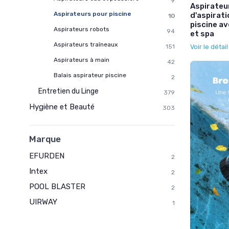
9
Aspirateur
Aspirateurs pour piscine
d'aspirati
10
piscine av
Aspirateurs robots
94
et spa
Aspirateurs traîneaux
Voir le détai
151
Aspirateurs à main
42
Balais aspirateur piscine
2
Entretien du Linge
379
Hygiène et Beauté
303
Marque
EFURDEN
2
Intex
2
POOL BLASTER
2
UIRWAY
1