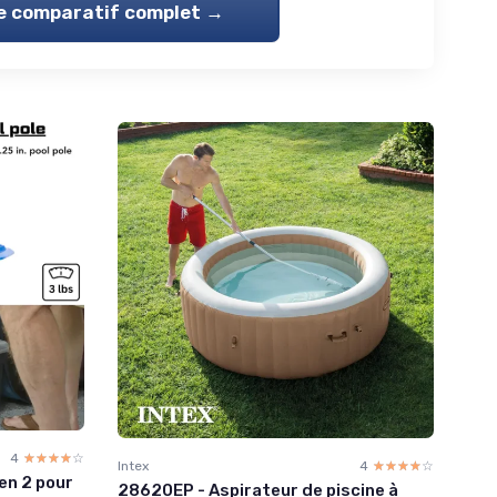
le comparatif complet →
4
☆☆☆☆☆
★★★★★
Intex
4
☆☆☆☆☆
★★★★★
Gen 2 pour
28620EP - Aspirateur de piscine à