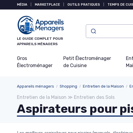
Panneau de gestion des cookies
MÉDIA
|
MARKETPLACE
|
OUTILS PRATIQUES
|
TEMPS DE CUI
LE GUIDE COMPLET POUR
APPAREILS MÉNAGERS
Gros
Petit Électroménager
Ent
Électroménager
de Cuisine
Ma
Appareils ménagers
Shopping
Entretien de la Maison
E
Entretien de la Maison ≫ Entretien des Sols
Aspirateurs pour pi