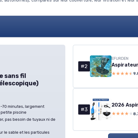
, autonomes), comparés sur leur couverture, leur filtration et leur a
EFURDEN
#2
★★★★★
★★★★★
9.
 sans fil
télescopique)
0–70 minutes, largement
#3
 petite piscine
★★★★★
★★★★★
8.
iser, pas besoin de tuyaux ni de
sur le sable et les particules