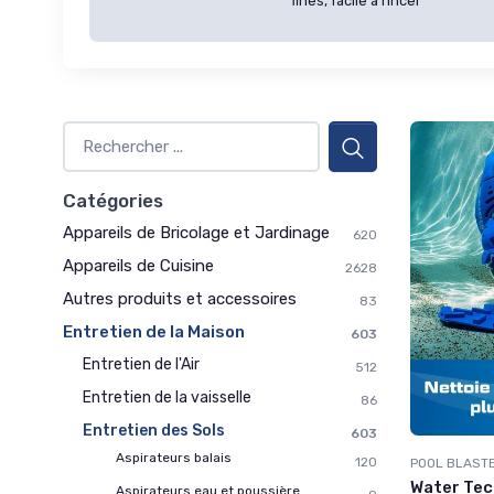
fines, facile à rincer
Catégories
Appareils de Bricolage et Jardinage
620
Appareils de Cuisine
2628
Autres produits et accessoires
83
Entretien de la Maison
603
Entretien de l'Air
512
Entretien de la vaisselle
86
Entretien des Sols
603
Aspirateurs balais
120
POOL BLAST
Water Tech
Aspirateurs eau et poussière