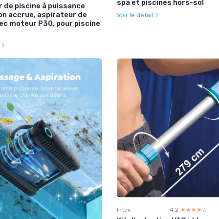
spa et piscines hors-sol
 de piscine à puissance
on accrue, aspirateur de
Voir le détail
ec moteur P30, pour piscine
l
Intex
4.2
☆☆☆☆☆
★★★★★