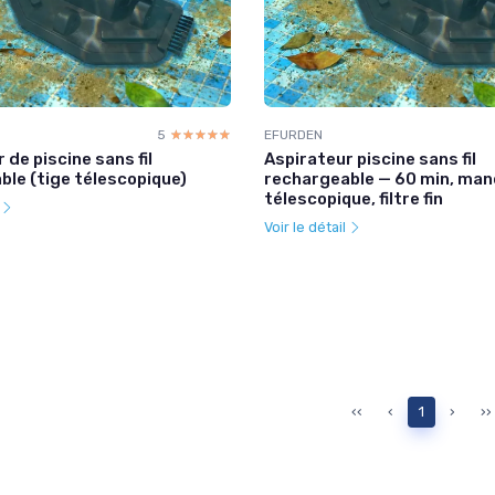
5
☆☆☆☆☆
★★★★★
EFURDEN
 de piscine sans fil
Aspirateur piscine sans fil
ble (tige télescopique)
rechargeable — 60 min, ma
télescopique, filtre fin
l
Voir le détail
‹‹
‹
1
›
››