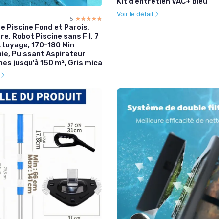
Kit d'entretien VAC+ bleu
Voir le détail
5
☆☆☆☆☆
★★★★★
e Piscine Fond et Parois,
tre, Robot Piscine sans Fil, 7
toyage, 170-180 Min
ie, Puissant Aspirateur
nes jusqu'à 150 m², Gris mica
l