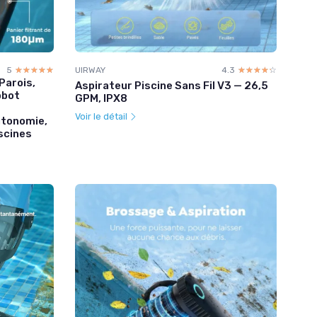
5
☆☆☆☆☆
★★★★★
UIRWAY
4.3
☆☆☆☆☆
★★★★★
Parois,
Aspirateur Piscine Sans Fil V3 — 26,5
obot
GPM, IPX8
Voir le détail
utonomie,
scines