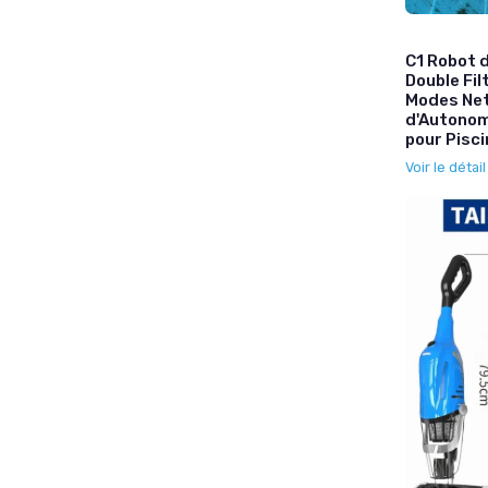
C1 Robot d
Double Fil
Modes Net
d'Autonom
pour Pisci
Voir le détai