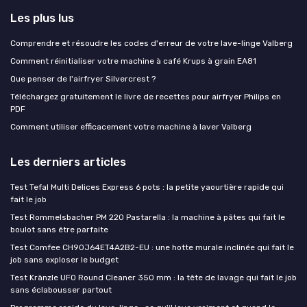
Les plus lus
Comprendre et résoudre les codes d'erreur de votre lave-linge Valberg
Comment réinitialiser votre machine à café Krups à grain EA81
Que penser de l'airfryer Silvercrest ?
Téléchargez gratuitement le livre de recettes pour airfryer Philips en
PDF
Comment utiliser efficacement votre machine à laver Valberg
Les derniers articles
Test Tefal Multi Delices Express 6 pots : la petite yaourtière rapide qui
fait le job
Test Rommelsbacher PM 220 Pastarella : la machine à pâtes qui fait le
boulot sans être parfaite
Test Comfee CH90J64ET4A2B2-EU : une hotte murale inclinée qui fait le
job sans exploser le budget
Test Kränzle UFO Round Cleaner 350 mm : la tête de lavage qui fait le job
sans éclabousser partout