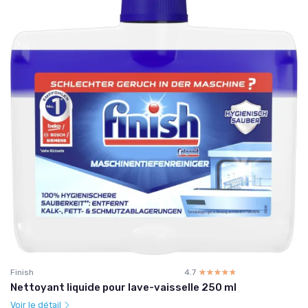
Finish
4.7
☆☆☆☆☆
★★★★★
Nettoyant liquide pour lave-vaisselle 250 ml
Voir le détail