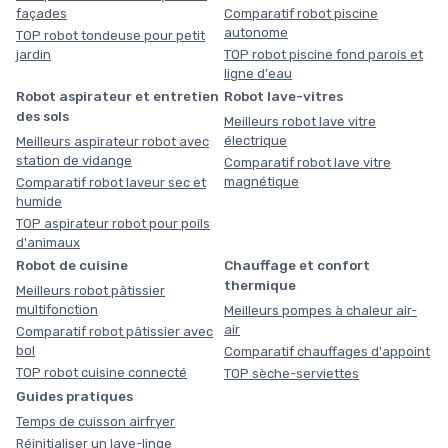
façades
Comparatif robot piscine
autonome
TOP robot tondeuse pour petit
jardin
TOP robot piscine fond parois et
ligne d'eau
Robot aspirateur et entretien
Robot lave-vitres
des sols
Meilleurs robot lave vitre
électrique
Meilleurs aspirateur robot avec
station de vidange
Comparatif robot lave vitre
magnétique
Comparatif robot laveur sec et
humide
TOP aspirateur robot pour poils
d'animaux
Robot de cuisine
Chauffage et confort
thermique
Meilleurs robot pâtissier
multifonction
Meilleurs pompes à chaleur air-
air
Comparatif robot pâtissier avec
bol
Comparatif chauffages d'appoint
TOP robot cuisine connecté
TOP sèche-serviettes
Guides pratiques
Temps de cuisson airfryer
Réinitialiser un lave-linge