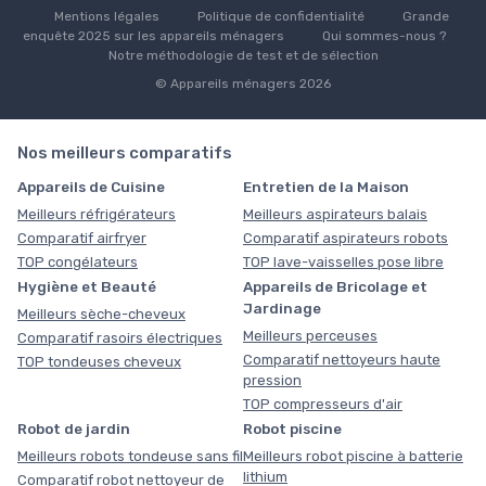
Mentions légales
Politique de confidentialité
Grande
enquête 2025 sur les appareils ménagers
Qui sommes-nous ?
Notre méthodologie de test et de sélection
© Appareils ménagers 2026
Nos meilleurs comparatifs
Appareils de Cuisine
Entretien de la Maison
Meilleurs réfrigérateurs
Meilleurs aspirateurs balais
Comparatif airfryer
Comparatif aspirateurs robots
TOP congélateurs
TOP lave-vaisselles pose libre
Hygiène et Beauté
Appareils de Bricolage et
Jardinage
Meilleurs sèche-cheveux
Meilleurs perceuses
Comparatif rasoirs électriques
Comparatif nettoyeurs haute
TOP tondeuses cheveux
pression
TOP compresseurs d'air
Robot de jardin
Robot piscine
Meilleurs robots tondeuse sans fil
Meilleurs robot piscine à batterie
lithium
Comparatif robot nettoyeur de