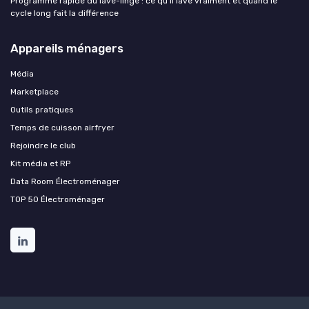
Programme rapide du lave-linge : ce qu'il lave vraiment et quand le
cycle long fait la différence
Appareils ménagers
Média
Marketplace
Outils pratiques
Temps de cuisson airfryer
Rejoindre le club
Kit média et RP
Data Room Électroménager
TOP 50 Électroménager