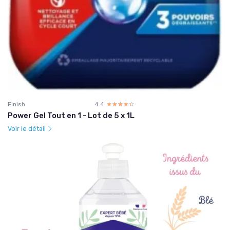
Finish
4.4
☆☆☆☆☆
★★★★★
Power Gel Tout en 1 - Lot de 5 x 1L
Voir le détail