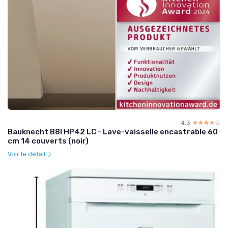
4.3
☆☆☆☆☆
★★★★★
Bauknecht B8I HP42 LC - Lave-vaisselle encastrable 60
cm 14 couverts (noir)
Voir le détail