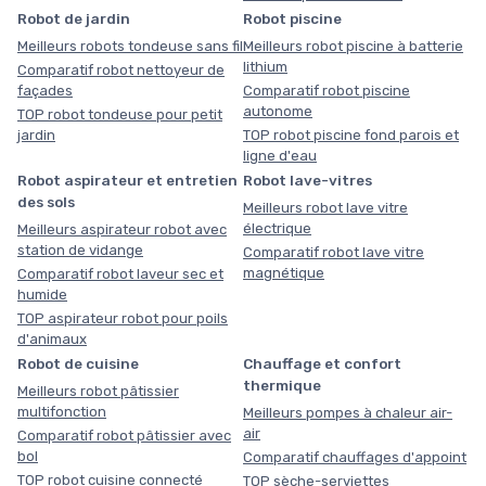
Robot de jardin
Robot piscine
Meilleurs robots tondeuse sans fil
Meilleurs robot piscine à batterie
lithium
Comparatif robot nettoyeur de
façades
Comparatif robot piscine
autonome
TOP robot tondeuse pour petit
jardin
TOP robot piscine fond parois et
ligne d'eau
Robot aspirateur et entretien
Robot lave-vitres
des sols
Meilleurs robot lave vitre
électrique
Meilleurs aspirateur robot avec
station de vidange
Comparatif robot lave vitre
magnétique
Comparatif robot laveur sec et
humide
TOP aspirateur robot pour poils
d'animaux
Robot de cuisine
Chauffage et confort
thermique
Meilleurs robot pâtissier
multifonction
Meilleurs pompes à chaleur air-
air
Comparatif robot pâtissier avec
bol
Comparatif chauffages d'appoint
TOP robot cuisine connecté
TOP sèche-serviettes