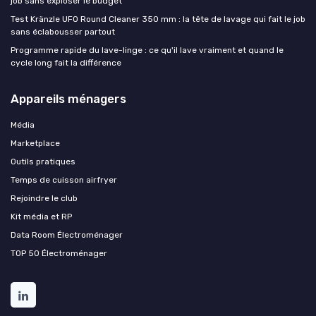
job sans exploser le budget
Test Kränzle UFO Round Cleaner 350 mm : la tête de lavage qui fait le job
sans éclabousser partout
Programme rapide du lave-linge : ce qu'il lave vraiment et quand le
cycle long fait la différence
Appareils ménagers
Média
Marketplace
Outils pratiques
Temps de cuisson airfryer
Rejoindre le club
Kit média et RP
Data Room Électroménager
TOP 50 Électroménager