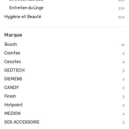
603
Entretien du Linge
379
Hygiène et Beauté
303
Marque
Bosch
14
Comfee
5
Cecotec
4
GEDTECH
3
SIEMENS
3
CANDY
2
Finish
2
Hotpoint
2
MEDION
2
SOS ACCESSOIRE
2