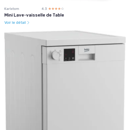
Karlxtom
4.3
☆☆☆☆☆
★★★★★
Mini Lave-vaisselle de Table
Voir le détail