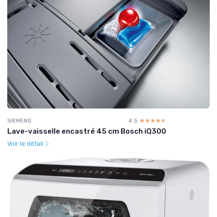
SIEMENS
4.5
☆☆☆☆☆
★★★★★
Lave-vaisselle encastré 45 cm Bosch iQ300
Voir le détail