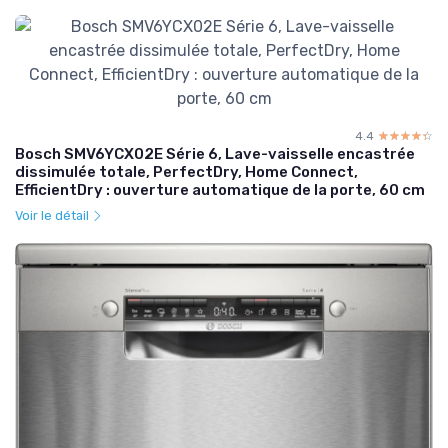
4.4
☆☆☆☆☆
★★★★★
Bosch SMV6YCX02E Série 6, Lave-vaisselle encastrée
dissimulée totale, PerfectDry, Home Connect,
EfficientDry : ouverture automatique de la porte, 60 cm
Voir le détail