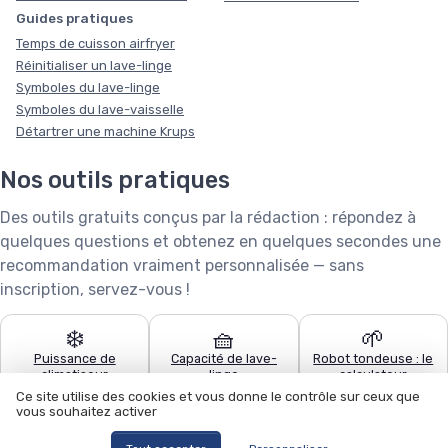
Guides pratiques
Temps de cuisson airfryer
Réinitialiser un lave-linge
Symboles du lave-linge
Symboles du lave-vaisselle
Détartrer une machine Krups
Nos outils pratiques
Des outils gratuits conçus par la rédaction : répondez à
quelques questions et obtenez en quelques secondes une
recommandation vraiment personnalisée — sans
inscription, servez-vous !
❄️
🧺
🌱
Puissance de
Capacité de lave-
Robot tondeuse : le
climatiseur
linge
calculateur
Ce site utilise des cookies et vous donne le contrôle sur ceux que
vous souhaitez activer
🧹
🍽️
🏊
Quel aspirateur
Configurateur lave-
Quel robot piscine ?