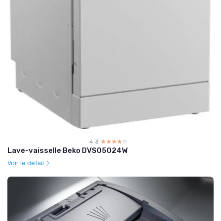
4.3
☆☆☆☆☆
★★★★★
Lave-vaisselle Beko DVS05024W
Voir le détail