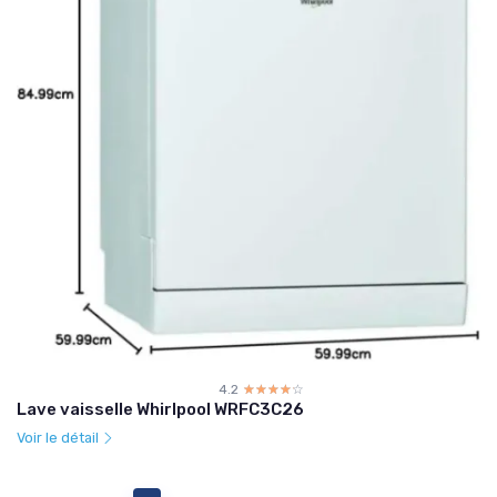
4.2
☆☆☆☆☆
★★★★★
Lave vaisselle Whirlpool WRFC3C26
Voir le détail