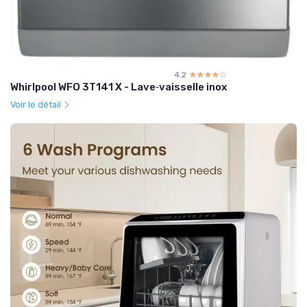
4.2
☆☆☆☆☆
★★★★★
Whirlpool WFO 3T141 X - Lave‑vaisselle inox
Voir le détail