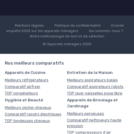
Mentions légales
Politique de confidentialité
Grande
enquête 2025 sur les appareils ménagers
Qui sommes-nous ?
Notre méthodologie de test et de sélection
© Appareils ménagers 2026
Nos meilleurs comparatifs
Appareils de Cuisine
Entretien de la Maison
Meilleurs réfrigérateurs
Meilleurs aspirateurs balais
Comparatif airfryer
Comparatif aspirateurs robots
TOP congélateurs
TOP lave-vaisselles pose libre
Hygiène et Beauté
Appareils de Bricolage et
Jardinage
Meilleurs sèche-cheveux
Meilleurs perceuses
Comparatif rasoirs électriques
Comparatif nettoyeurs haute
TOP tondeuses cheveux
pression
TOP compresseurs d'air