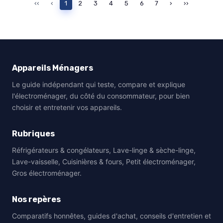
‹‹
‹
1
2
3
4
5
6
7
›
››
Appareils Ménagers
Le guide indépendant qui teste, compare et explique
l'électroménager, du côté du consommateur, pour bien
choisir et entretenir vos appareils.
Rubriques
Réfrigérateurs & congélateurs, Lave-linge & sèche-linge,
Lave-vaisselle, Cuisinières & fours, Petit électroménager,
Gros électroménager.
Nos repères
Comparatifs honnêtes, guides d'achat, conseils d'entretien et