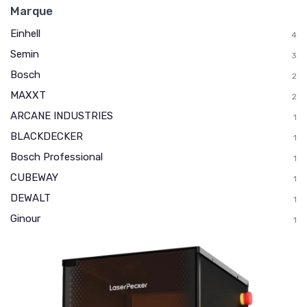
Marque
Einhell
4
Semin
3
Bosch
2
MAXXT
2
ARCANE INDUSTRIES
1
BLACKDECKER
1
Bosch Professional
1
CUBEWAY
1
DEWALT
1
Ginour
1