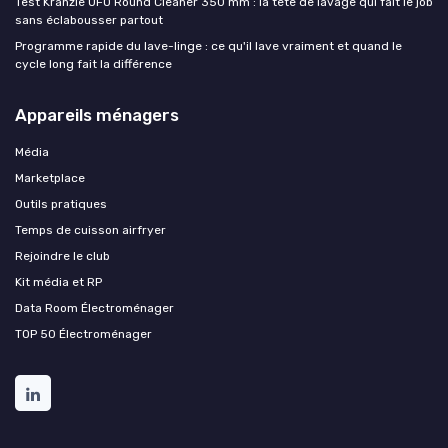
Test Kränzle UFO Round Cleaner 350 mm : la tête de lavage qui fait le job
sans éclabousser partout
Programme rapide du lave-linge : ce qu'il lave vraiment et quand le
cycle long fait la différence
Appareils ménagers
Média
Marketplace
Outils pratiques
Temps de cuisson airfryer
Rejoindre le club
Kit média et RP
Data Room Électroménager
TOP 50 Électroménager