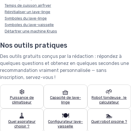
Temps de cuisson airfryer
Réinitialiser un lave-linge
Symboles du lave-linge
Symboles du lave-vaisselle
Détartrer une machine Krups
Nos outils pratiques
Des outils gratuits conçus par la rédaction : répondez à
quelques questions et obtenez en quelques secondes une
recommandation vraiment personnalisée — sans
inscription, servez-vous !
❄️
🧺
🌱
Puissance de
Capacité de lave-
Robot tondeuse : le
climatiseur
linge
calculateur
Ce site utilise des cookies et vous donne le contrôle sur ceux que
vous souhaitez activer
🧹
🍽️
🏊
Quel aspirateur
Configurateur lave-
Quel robot piscine ?
Tout accepter
Personnaliser
choisir ?
vaisselle