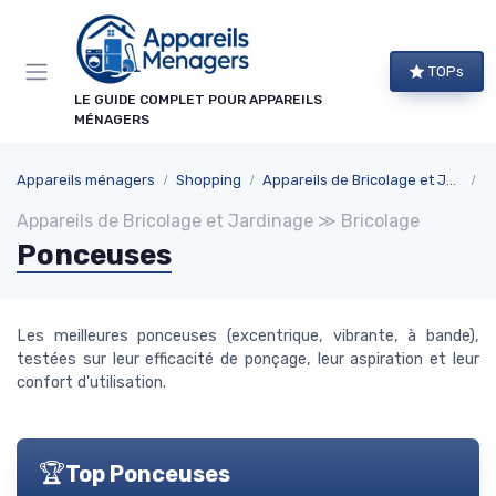
Panneau de gestion des cookies
×
TOPs
NEWSLETTER APPAREILS MÉNAGERS
LE GUIDE COMPLET POUR APPAREILS
MÉNAGERS
Ne ratez aucun bon plan !
Guides d'achat, comparatifs exclusifs et alertes
Appareils ménagers
Shopping
Appareils de Bricolage et Jardinage
B
promos sur les meilleurs appareils : recevez le
Appareils de Bricolage et Jardinage ≫ Bricolage
meilleur directement dans votre boîte mail.
Ponceuses
Alertes promos
Comparatifs
Guides d'achat
Tendances
Les meilleures ponceuses (excentrique, vibrante, à bande),
testées sur leur efficacité de ponçage, leur aspiration et leur
confort d'utilisation.
🏆
Top Ponceuses
→ Je m'abonne