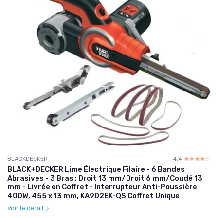
BLACKDECKER
4.4
☆☆☆☆☆
★★★★★
BLACK+DECKER Lime Électrique Filaire - 6 Bandes
Abrasives - 3 Bras : Droit 13 mm/Droit 6 mm/Coudé 13
mm - Livrée en Coffret - Interrupteur Anti-Poussière
400W, 455 x 13 mm, KA902EK-QS Coffret Unique
Voir le détail