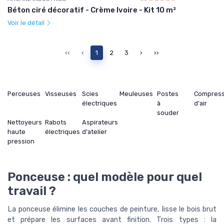
Béton ciré décoratif - Crème Ivoire - Kit 10 m²
Voir le détail
‹‹
‹
1
2
3
›
››
Perceuses
Visseuses
Scies
Meuleuses
Postes
Compres
électriques
à
d'air
souder
Nettoyeurs
Rabots
Aspirateurs
haute
électriques
d'atelier
pression
Ponceuse : quel modèle pour quel
travail ?
La ponceuse élimine les couches de peinture, lisse le bois brut
et prépare les surfaces avant finition. Trois types : la