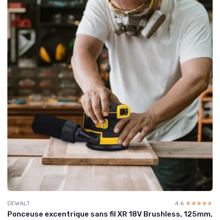
DEWALT
4.6
☆☆☆☆☆
★★★★★
Ponceuse excentrique sans fil XR 18V Brushless, 125mm,