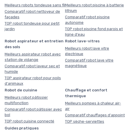
Meilleurs robots tondeuse sans fil
Meilleurs robot piscine à batterie
lithium
Comparatif robot nettoyeur de
façades
Comparatif robot piscine
autonome
TOP robot tondeuse pour petit
jardin
TOP robot piscine fond parois et
ligne d'eau
Robot aspirateur et entretien
Robot lave-vitres
des sols
Meilleurs robot lave vitre
électrique
Meilleurs aspirateur robot avec
station de vidange
Comparatif robot lave vitre
magnétique
Comparatif robot laveur sec et
humide
TOP aspirateur robot pour poils
d'animaux
Robot de cuisine
Chauffage et confort
thermique
Meilleurs robot pâtissier
multifonction
Meilleurs pompes à chaleur air-
air
Comparatif robot pâtissier avec
bol
Comparatif chauffages d'appoint
TOP robot cuisine connecté
TOP sèche-serviettes
Guides pratiques