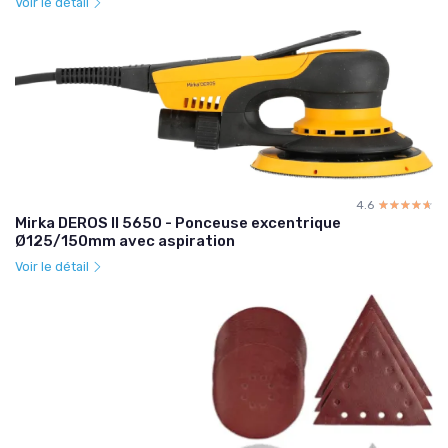
Voir le détail
4.6
☆☆☆☆☆
★★★★★
Mirka DEROS II 5650 - Ponceuse excentrique
Ø125/150mm avec aspiration
Voir le détail