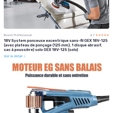
Bosch Professional
4.7
☆☆☆☆☆
★★★★★
18V System ponceuse excentrique sans-fil GEX 18V-125
(avec plateau de ponçage (125 mm), 1 disque abrasif,
sac à poussière) solo GEX 18V-125 (solo)
Voir le détail