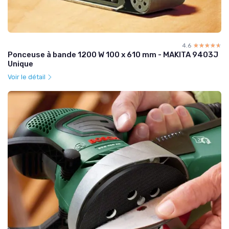
4.6
☆☆☆☆☆
★★★★★
Ponceuse à bande 1200 W 100 x 610 mm - MAKITA 9403J
Unique
Voir le détail