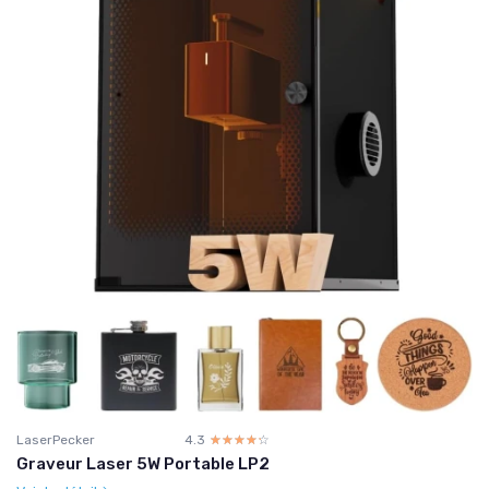
LaserPecker
4.3
☆☆☆☆☆
★★★★★
Graveur Laser 5W Portable LP2