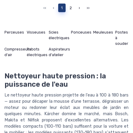
‹‹
‹
1
2
›
››
Perceuses
Visseuses
Scies
Ponceuses
Meuleuses
Postes
électriques
à
souder
Compresseurs
Rabots
Aspirateurs
d'air
électriques
d'atelier
Nettoyeur haute pression : la
puissance de l'eau
Le nettoyeur haute pression projette de l'eau à 100 à 180 bars
— assez pour décaper la mousse d'une terrasse, dégraisser un
moteur ou redonner leur éclat aux meubles de jardin en
quelques minutes. Kärcher domine le marché, mais Bosch,
Makita et Nilfisk proposent d'excellentes alternatives. Les
modèles compacts (100-110 bars) suffisent pour la voiture et
le mobilier ; les modèles puissants (130-180 bars) s'attaquent