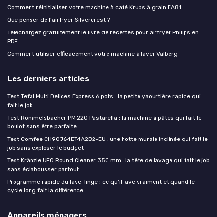
Comment réinitialiser votre machine à café Krups à grain EA81
Que penser de l'airfryer Silvercrest ?
Téléchargez gratuitement le livre de recettes pour airfryer Philips en
PDF
Comment utiliser efficacement votre machine à laver Valberg
Les derniers articles
Test Tefal Multi Delices Express 6 pots : la petite yaourtière rapide qui
fait le job
Test Rommelsbacher PM 220 Pastarella : la machine à pâtes qui fait le
boulot sans être parfaite
Test Comfee CH90J64ET4A2B2-EU : une hotte murale inclinée qui fait le
job sans exploser le budget
Test Kränzle UFO Round Cleaner 350 mm : la tête de lavage qui fait le job
sans éclabousser partout
Programme rapide du lave-linge : ce qu'il lave vraiment et quand le
cycle long fait la différence
Appareils ménagers