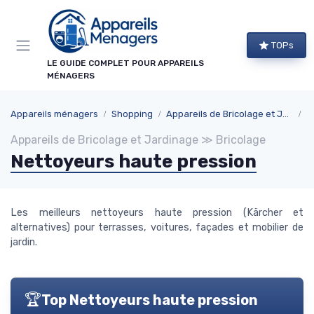
Panneau de gestion des cookies
×
TOPs
NEWSLETTER APPAREILS MÉNAGERS
LE GUIDE COMPLET POUR APPAREILS
MÉNAGERS
Ne ratez aucun bon plan !
Guides d'achat, comparatifs exclusifs et alertes
Appareils ménagers
Shopping
Appareils de Bricolage et Jardinage
B
promos sur les meilleurs appareils : recevez le
Appareils de Bricolage et Jardinage ≫ Bricolage
meilleur directement dans votre boîte mail.
Nettoyeurs haute pression
Alertes promos
Comparatifs
Guides d'achat
Tendances
Les meilleurs nettoyeurs haute pression (Kärcher et
alternatives) pour terrasses, voitures, façades et mobilier de
jardin.
🏆
Top Nettoyeurs haute pression
→ Je m'abonne