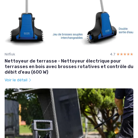
Nilfisk
4.7
☆☆☆☆☆
★★★★★
Nettoyeur de terrasse - Nettoyeur électrique pour
terrasses en bois avec brosses rotatives et contrôle du
débit d'eau (600 W)
Voir le détail