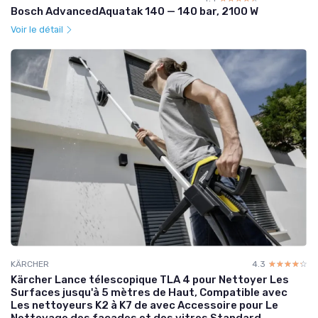
Bosch AdvancedAquatak 140 — 140 bar, 2100 W
Voir le détail
KÄRCHER
4.3
☆☆☆☆☆
★★★★★
Kärcher Lance télescopique TLA 4 pour Nettoyer Les
Surfaces jusqu'à 5 mètres de Haut, Compatible avec
Les nettoyeurs K2 à K7 de avec Accessoire pour Le
Nettoyage des façades et des vitres Standard