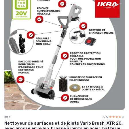
Ikra
3.6
☆☆☆☆☆
★★★★★
Nettoyeur de surfaces et de joints Vario Brush IATR 20,
avec brosse en nylon, brosse à joints en acier, batterie