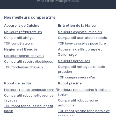
© Appareils ménagers 2026
Nos meilleurs comparatifs
Appareils de Cuisine
Entretien de la Maison
Meilleurs réfrigérateurs
Meilleurs aspirateurs balais
Comparatif airfryer
Comparatif aspirateurs robots
TOP congélateurs
TOP lave-vaisselles pose libre
Hygiène et Beauté
Appareils de Bricolage et
Jardinage
Meilleurs sèche-cheveux
Meilleurs perceuses
Comparatif rasoirs électriques
Comparatif nettoyeurs haute
TOP tondeuses cheveux
pression
TOP compresseurs d'air
Robot de jardin
Robot piscine
Meilleurs robots tondeuse sans fil
Meilleurs robot piscine à batterie
lithium
Comparatif robot nettoyeur de
façades
Comparatif robot piscine
autonome
TOP robot tondeuse pour petit
jardin
TOP robot piscine fond parois et
ligne d'eau