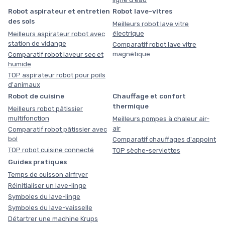
Robot aspirateur et entretien
Robot lave-vitres
des sols
Meilleurs robot lave vitre
électrique
Meilleurs aspirateur robot avec
station de vidange
Comparatif robot lave vitre
magnétique
Comparatif robot laveur sec et
humide
TOP aspirateur robot pour poils
d'animaux
Robot de cuisine
Chauffage et confort
thermique
Meilleurs robot pâtissier
multifonction
Meilleurs pompes à chaleur air-
air
Comparatif robot pâtissier avec
bol
Comparatif chauffages d'appoint
TOP robot cuisine connecté
TOP sèche-serviettes
Guides pratiques
Temps de cuisson airfryer
Réinitialiser un lave-linge
Symboles du lave-linge
Symboles du lave-vaisselle
Détartrer une machine Krups