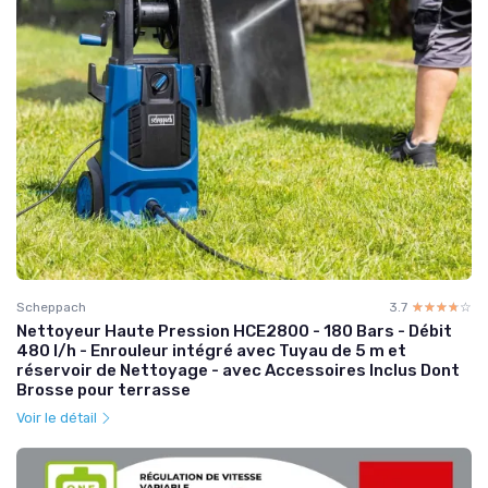
Scheppach
3.7
☆☆☆☆☆
★★★★★
Nettoyeur Haute Pression HCE2800 - 180 Bars - Débit
480 l/h - Enrouleur intégré avec Tuyau de 5 m et
réservoir de Nettoyage - avec Accessoires Inclus Dont
Brosse pour terrasse
Voir le détail