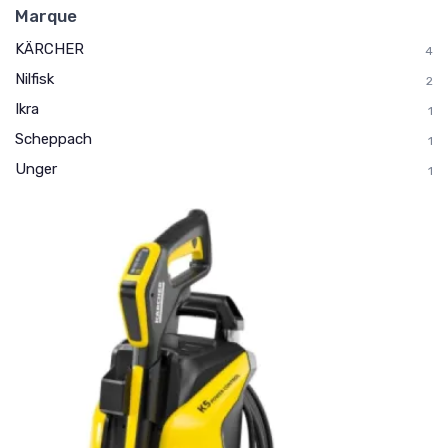
Marque
KÄRCHER
4
Nilfisk
2
Ikra
1
Scheppach
1
Unger
1