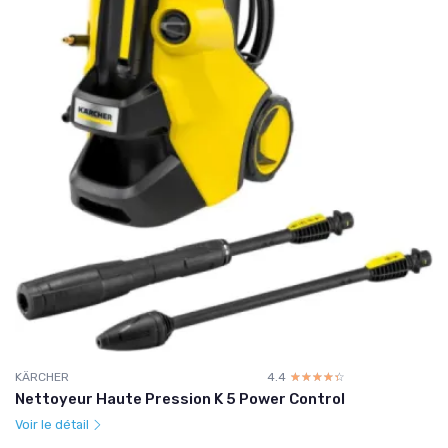
KÄRCHER
4.4
☆☆☆☆☆
★★★★★
Nettoyeur Haute Pression K 5 Power Control
Voir le détail