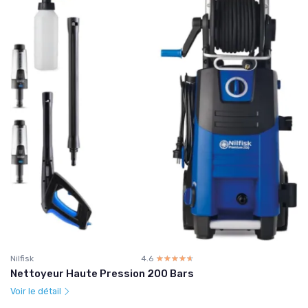
Nilfisk
4.6
☆☆☆☆☆
★★★★★
Nettoyeur Haute Pression 200 Bars
Voir le détail