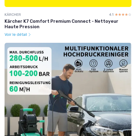
KÄRCHER
4.1
☆☆☆☆☆
★★★★★
Kärcher K7 Comfort Premium Connect - Nettoyeur
Haute Pression
Voir le détail