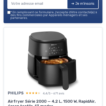
➔ Je m'inscris
*
En remplissant ce formulaire, j’accepte d’être contacté(e) à
des fins commerciales par Appareils ménagers et ses
partenaires.
PHILIPS
★★★★★
★★★★★
4,4/5 · 671 avis
Airfryer Série 2000 — 4,2 L, 1500 W, RapidAir,