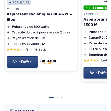
🔥 POPULAIRE
⭐ TRÈS BIEN NO
MEDION
Aspirateur cyclonique 800W - 2L -
KÄRCHER
Aspirateur Ea
Bleu
1300 W
＋
Puissance
de 800 Watts
＋
Puissant
: 130
＋
Capacité du bac à poussière de 2 litres
＋
Capacité
: 30 
＋
Rayon d'action de 5 m
＋
Prise de cour
＋
Filtre EPA
Lavable
E12
＋
Filtre plissé p
★★★★★
★★★★★
4/5
—
1812 avis
＋
Bouchon de v
★★★★★
★★★★★
4,6/5
Voir l'offre
Voir l'offre