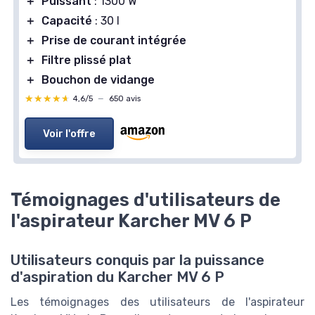
＋
Puissant
: 1300 W
＋
Capacité
: 30 l
＋
Prise de courant intégrée
＋
Filtre plissé plat
＋
Bouchon de vidange
★★★★★
★★★★★
4,6/5
—
650 avis
Voir l'offre
Témoignages d'utilisateurs de
l'aspirateur Karcher MV 6 P
Utilisateurs conquis par la puissance
d'aspiration du Karcher MV 6 P
Les témoignages des utilisateurs de l'aspirateur