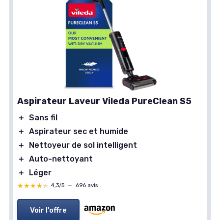
Aspirateur Laveur Vileda PureClean S5
＋
Sans fil
＋
Aspirateur sec et humide
＋
Nettoyeur de sol intelligent
＋
Auto-nettoyant
＋
Léger
★★★★★
★★★★★
4,3/5
—
696 avis
Voir l'offre