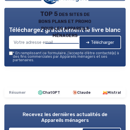
TOP 5 des sites de
bons plans et promo
pour les appareils
Téléchargez gratuitement le livre blanc
ménagers
➔ Télécharger
Appareils ménagers — 2026
*
En remplissant ce formulaire, j’accepte d’être contacté(e) à
des fins commerciales par Appareils ménagers et ses
partenaires.
Résumer
ChatGPT
Claude
Mistral
Recevez les dernières actualités de
Appareils ménagers