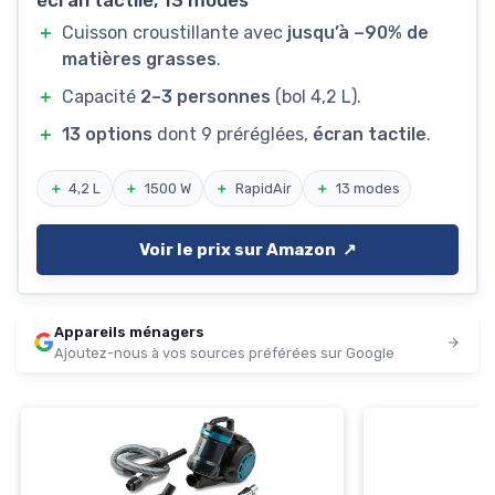
écran tactile, 13 modes
＋
Cuisson croustillante avec
jusqu’à −90% de
matières grasses
.
＋
Capacité
2–3 personnes
(bol 4,2 L).
＋
13 options
dont 9 préréglées,
écran tactile
.
＋
4,2 L
＋
1500 W
＋
RapidAir
＋
13 modes
Voir le prix sur Amazon ↗️
Appareils ménagers
Ajoutez-nous à vos sources préférées sur Google