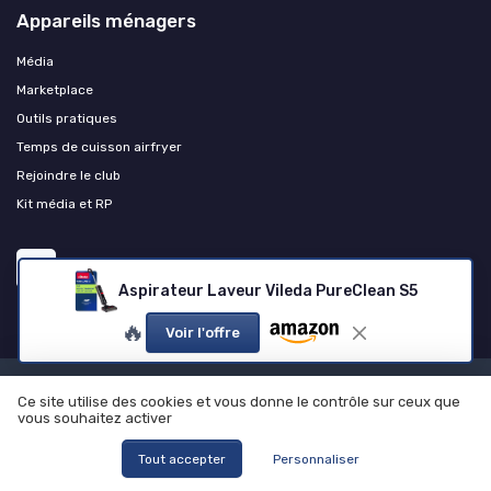
Appareils ménagers
Média
Marketplace
Outils pratiques
Temps de cuisson airfryer
Rejoindre le club
Kit média et RP
Aspirateur Laveur Vileda PureClean S5
🔥
Voir l'offre
Mentions légales
Politique de confidentialité
Grande
Ce site utilise des cookies et vous donne le contrôle sur ceux que
enquête 2025 sur les appareils ménagers
Qui sommes-nous ?
vous souhaitez activer
Notre méthodologie de test et de sélection
Tout accepter
Personnaliser
© Appareils ménagers 2026