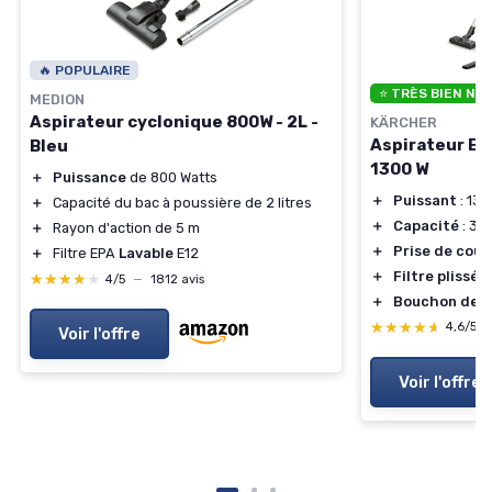
🔥 POPULAIRE
⭐ TRÈS BIEN NO
MEDION
Aspirateur cyclonique 800W - 2L -
KÄRCHER
Aspirateur Ea
Bleu
1300 W
＋
Puissance
de 800 Watts
＋
Puissant
: 130
＋
Capacité du bac à poussière de 2 litres
＋
Capacité
: 30 
＋
Rayon d'action de 5 m
＋
Prise de cour
＋
Filtre EPA
Lavable
E12
＋
Filtre plissé p
★★★★★
★★★★★
4/5
—
1812 avis
＋
Bouchon de v
★★★★★
★★★★★
4,6/5
Voir l'offre
Voir l'offre