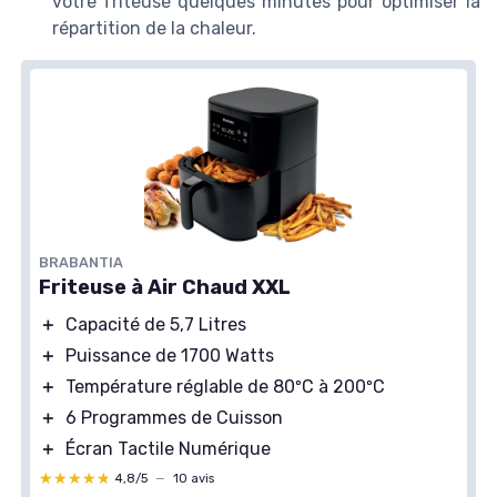
votre friteuse quelques minutes pour optimiser la
répartition de la chaleur.
BRABANTIA
Friteuse à Air Chaud XXL
＋
Capacité de 5,7 Litres
＋
Puissance de 1700 Watts
＋
Température réglable de 80ºC à 200ºC
＋
6 Programmes de Cuisson
＋
Écran Tactile Numérique
★★★★★
★★★★★
4,8/5
—
10 avis