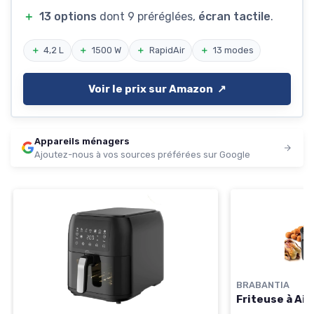
＋
13 options
dont 9 préréglées,
écran tactile
.
＋
4,2 L
＋
1500 W
＋
RapidAir
＋
13 modes
Voir le prix sur Amazon ↗️
Appareils ménagers
Ajoutez-nous à vos sources préférées sur Google
BRABANTIA
Friteuse à Ai