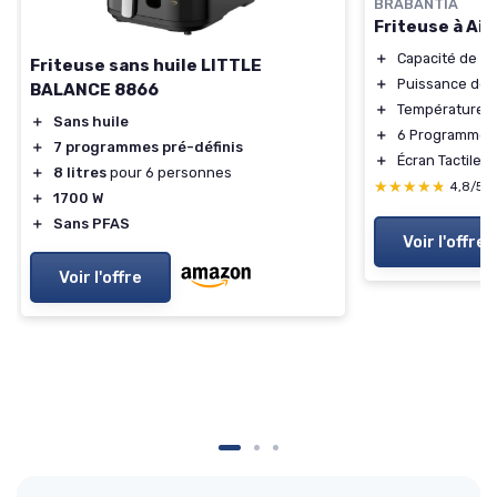
BRABANTIA
Friteuse à Ai
＋
Capacité de 5,7
Friteuse sans huile LITTLE
＋
Puissance de 
BALANCE 8866
＋
Température r
＋
Sans huile
＋
6 Programmes
＋
7 programmes pré-définis
＋
Écran Tactile 
＋
8 litres
pour 6 personnes
★★★★★
★★★★★
4,8/5
＋
1700 W
＋
Sans PFAS
Voir l'offre
Voir l'offre