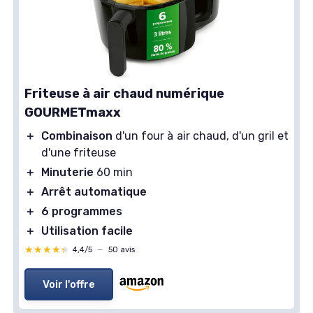
Friteuse à air chaud numérique
GOURMETmaxx
＋
Combinaison
d'un four à air chaud, d'un gril et
d'une friteuse
＋
Minuterie
60 min
＋
Arrêt automatique
＋
6 programmes
＋
Utilisation facile
★★★★★
★★★★★
4,4/5
—
50 avis
Voir l'offre