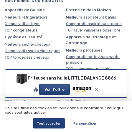
Nos meilleurs comparatifs
Appareils de Cuisine
Entretien de la Maison
Meilleurs réfrigérateurs
Meilleurs aspirateurs balais
Comparatif airfryer
Comparatif aspirateurs robots
TOP congélateurs
TOP lave-vaisselles pose libre
Hygiène et Beauté
Appareils de Bricolage et
Jardinage
Meilleurs sèche-cheveux
Meilleurs perceuses
Comparatif rasoirs électriques
Comparatif nettoyeurs haute
TOP tondeuses cheveux
pression
TOP compresseurs d'air
Robot de jardin
Robot piscine
Friteuse sans huile LITTLE BALANCE 8866
Meilleurs robots tondeuse sans fil
Meilleurs robot piscine à batterie
🔥
lithium
Comparatif robot nettoyeur de
Voir l'offre
façades
Comparatif robot piscine
autonome
TOP robot tondeuse pour petit
jardin
TOP robot piscine fond parois et
Ce site utilise des cookies et vous donne le contrôle sur ceux que
vous souhaitez activer
ligne d'eau
Robot aspirateur et entretien
Robot lave-vitres
Tout accepter
Personnaliser
des sols
Meilleurs robot lave vitre