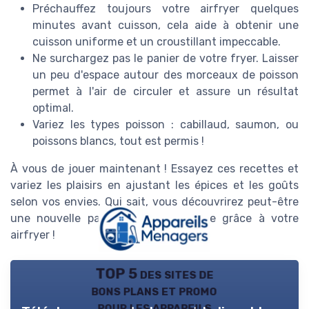
Préchauffez toujours votre airfryer quelques
minutes avant cuisson, cela aide à obtenir une
cuisson uniforme et un croustillant impeccable.
Ne surchargez pas le panier de votre fryer. Laisser
un peu d'espace autour des morceaux de poisson
permet à l'air de circuler et assure un résultat
optimal.
Variez les types poisson : cabillaud, saumon, ou
poissons blancs, tout est permis !
À vous de jouer maintenant ! Essayez ces recettes et
variez les plaisirs en ajustant les épices et les goûts
selon vos envies. Qui sait, vous découvrirez peut-être
une nouvelle passion pour la cuisine grâce à votre
airfryer !
TOP 5 des sites de
bons plans et promo
pour les appareils