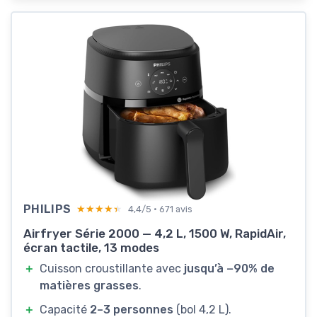
PHILIPS
★★★★★
★★★★★
4,4/5 · 671 avis
Airfryer Série 2000 — 4,2 L, 1500 W, RapidAir,
écran tactile, 13 modes
＋
Cuisson croustillante avec
jusqu’à −90% de
matières grasses
.
＋
Capacité
2–3 personnes
(bol 4,2 L).