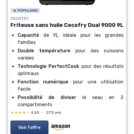
🔥 POPULAIRE
CECOTEC
Friteuse sans huile Cecofry Dual 9000 9L
＋
Capacité
de 9L idéale pour les grandes
familles
＋
Double température
pour des cuissons
variées
＋
Technologie PerfectCook
pour des résultats
optimaux
＋
Fonction numérique
pour une utilisation
facile
＋
Possibilité de diviser
le seau en 2
compartiments
★★★★★
★★★★★
4,3/5
—
2772 avis
Voir l'offre