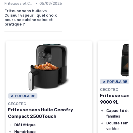
•
Friteuses et Cuiseurs
05/08/2026
Friteuse sans huile vs
Cuiseur vapeur : quel choix
pour une cuisine saine et
pratique ?
🔥 POPULAIRE
CECOTEC
Friteuse sans
🔥 POPULAIRE
9000 9L
CECOTEC
Friteuse sans Huile Cecofry
＋
Capacité
de 9
Compact 2500Touch
familles
＋
Double tempé
＋
Diététique
variées
＋
Numérique