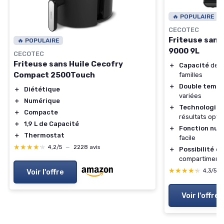
🔥 POPULAIRE
CECOTEC
Friteuse sans
🔥 POPULAIRE
9000 9L
CECOTEC
Friteuse sans Huile Cecofry
＋
Capacité
de 9
Compact 2500Touch
familles
＋
Double tempé
＋
Diététique
variées
＋
Numérique
＋
Technologie 
＋
Compacte
résultats opti
＋
1,9 L de Capacité
＋
Fonction num
＋
Thermostat
facile
★★★★★
★★★★★
4,2/5
—
2228 avis
＋
Possibilité de
compartiment
★★★★★
★★★★★
4,3/5
Voir l'offre
Voir l'offre