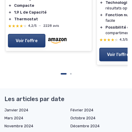
＋
Technologie 
＋
Compacte
résultats opti
＋
1,9 L de Capacité
＋
Fonction num
＋
Thermostat
facile
★★★★★
★★★★★
4,2/5
—
2228 avis
＋
Possibilité de
compartiment
★★★★★
★★★★★
4,3/5
Voir l'offre
Voir l'offre
Les articles par date
Janvier 2024
Février 2024
Mars 2024
Octobre 2024
Novembre 2024
Décembre 2024