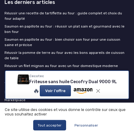
Les derniers articles
Réussir une recette de tartiflette au four : guide complet et choix du
four adapté
Saumon en papillote au four : réussir un plat sain et gourmand avec le
bon four
Saumon en papillote au four : bien choisir son four pour une cuisson
saine et précise
Réussir la pomme de terre au four avec les bons appareils de cuisson
de table
Réussir un filet mignon au four avec un four domestique moderne
Cecotec
Appareils ménagers
Friteuse sans huile Cecofry Dual 9000 9L
🔥
Voir l'offre
Média
Marketplace
Outils pratiques
Ce site utilise des cookies et vous donne le contrôle sur ceux que
vous souhaitez activer
Temps de cuisson airfryer
Rejoindre le club
Tout accepter
Personnaliser
Kit média et RP