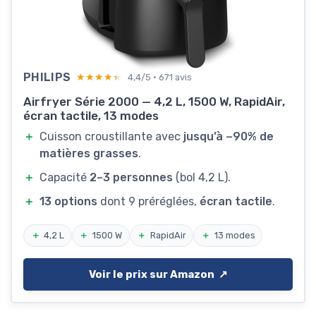
PHILIPS
★★★★★
★★★★★
4,4/5 · 671 avis
Airfryer Série 2000 — 4,2 L, 1500 W, RapidAir,
écran tactile, 13 modes
＋
Cuisson croustillante avec
jusqu’à −90% de
matières grasses
.
＋
Capacité
2–3 personnes
(bol 4,2 L).
＋
13 options
dont 9 préréglées,
écran tactile
.
＋
4,2 L
＋
1500 W
＋
RapidAir
＋
13 modes
Voir le prix sur Amazon ↗️