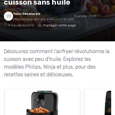
cuisson sans huile
* En m'inscrivant, j'accepte de recevoir la newsletter
Yann Desmarais
d'Appareils Ménagers et les offres de ses partenaires.
5 janvier 2025
Chroniqueur des appareils pour le café
8 min de lecture
Partager cette page
Non merci, peut-être plus tard
Découvrez comment l'airfryer révolutionne la
cuisson avec peu d'huile. Explorez les
modèles Philips, Ninja et plus, pour des
recettes saines et délicieuses.