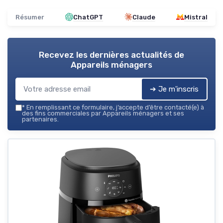
Résumer
ChatGPT
Claude
Mistral
Recevez les dernières actualités de
Appareils ménagers
➔ Je m'inscris
*
En remplissant ce formulaire, j’accepte d’être contacté(e) à
des fins commerciales par Appareils ménagers et ses
partenaires.