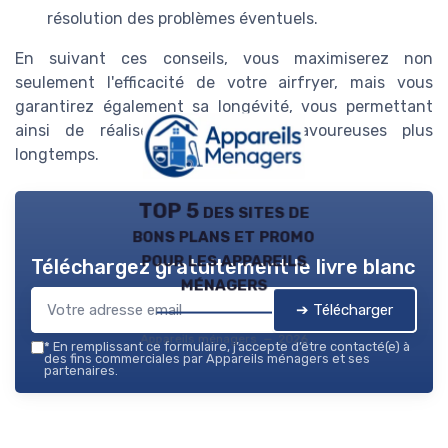
résolution des problèmes éventuels.
En suivant ces conseils, vous maximiserez non
seulement l'efficacité de votre airfryer, mais vous
garantirez également sa longévité, vous permettant
ainsi de réaliser des recettes savoureuses plus
longtemps.
TOP 5 des sites de
bons plans et promo
pour les appareils
Téléchargez gratuitement le livre blanc
ménagers
➔ Télécharger
Appareils ménagers — 2026
*
En remplissant ce formulaire, j’accepte d’être contacté(e) à
des fins commerciales par Appareils ménagers et ses
partenaires.