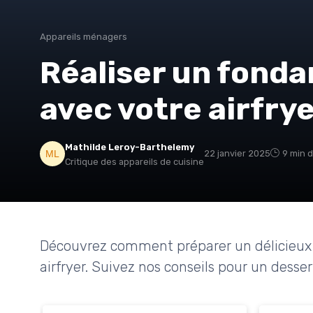
Appareils ménagers
Réaliser un fonda
avec votre airfry
Mathilde Leroy-Barthelemy
22 janvier 2025
9 min d
Critique des appareils de cuisine
Découvrez comment préparer un délicieux f
airfryer. Suivez nos conseils pour un dessert