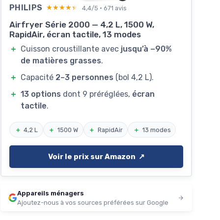
PHILIPS
★★★★★
★★★★★
4,4/5 · 671 avis
Airfryer Série 2000 — 4,2 L, 1500 W,
RapidAir, écran tactile, 13 modes
＋
Cuisson croustillante avec
jusqu’à −90%
de matières grasses
.
＋
Capacité
2–3 personnes
(bol 4,2 L).
＋
13 options
dont 9 préréglées,
écran
tactile
.
＋
4,2 L
＋
1500 W
＋
RapidAir
＋
13 modes
Voir le prix sur Amazon ↗️
Appareils ménagers
Ajoutez-nous à vos sources préférées sur Google