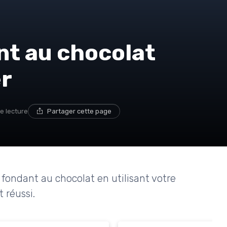
nt au chocolat
er
e lecture
Partager cette page
ondant au chocolat en utilisant votre
 réussi.