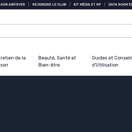
SSON AIRFRYER
|
REJOINDRE LE CLUB
|
KIT MÉDIA ET RP
|
DATA ROOM 
retien de la
Beauté, Santé et
Guides et Conseil
ison
Bien-être
d'Utilisation