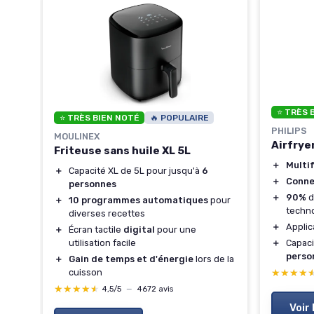
Air
⭐ TRÈS 
⭐ TRÈS BIEN NOTÉ
🔥 POPULAIRE
PHILIPS
MOULINEX
Airfryer
Friteuse sans huile XL 5L
＋
Multi
＋
Capacité XL de 5L pour jusqu'à
6
＋
Connex
personnes
＋
90%
d
＋
10 programmes automatiques
pour
techn
diverses recettes
＋
Applic
＋
Écran tactile
digital
pour une
＋
Capaci
utilisation facile
perso
＋
Gain de temps et d'énergie
lors de la
★★★★
★★★★
cuisson
★★★★★
★★★★★
4,5/5
—
4672 avis
Voir 