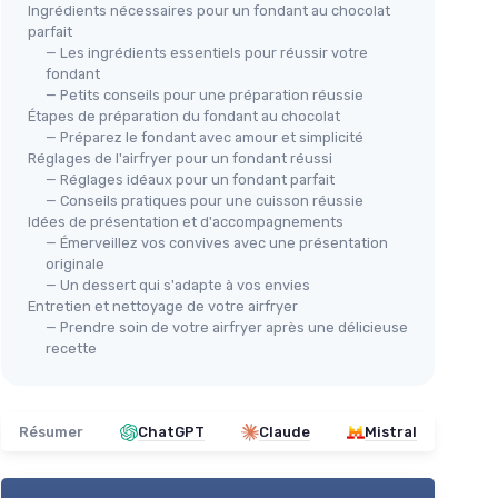
Ingrédients nécessaires pour un fondant au chocolat
parfait
— Les ingrédients essentiels pour réussir votre
fondant
— Petits conseils pour une préparation réussie
PATISSE
Étapes de préparation du fondant au chocolat
Moule à Cake pour Friteuse à Air
— Préparez le fondant avec amour et simplicité
Réglages de l'airfryer pour un fondant réussi
＋
Format XL & XXL
— Réglages idéaux pour un fondant parfait
⭐ 
＋
Dimensions : 19 x 12 x 7 cm
 4
— Conseils pratiques pour une cuisson réussie
MOU
＋
Fabriqué en acier revêtu
Idées de présentation et d'accompagnements
Fri
— Émerveillez vos convives avec une présentation
＋
Compatible avec Air Fryer
originale
＋
＋
Facile à nettoyer
air
— Un dessert qui s'adapte à vos envies
★★★★★
★★★★★
4,3/5
—
138 avis
Entretien et nettoyage de votre airfryer
cro-ondes
＋
— Prendre soin de votre airfryer après une délicieuse
recette
Voir l'offre
＋
É
u
＋
Résumer
ChatGPT
Claude
Mistral
★★
★★