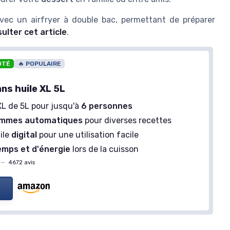
avec un airfryer à double bac, permettant de préparer
ulter cet article
.
OTÉ
🔥 POPULAIRE
PATISSE
Moule à Cake pour Friteuse à Air
ns huile XL 5L
＋
Format XL & XXL
＋
Dimensions : 19 x 12 x 7 cm
XL de 5L pour jusqu'à
6 personnes
ryer - 4
＋
Fabriqué en acier revêtu
ammes automatiques
pour diverses recettes
＋
Compatible avec Air Fryer
ile
digital
pour une utilisation facile
＋
Facile à nettoyer
teuse à air
emps et d'énergie
lors de la cuisson
★★★★★
★★★★★
4,3/5
—
138 avis
r et micro-ondes
—
4672 avis
re
Voir l'offre
vis