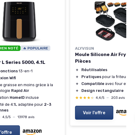
BIEN NOTÉ
🔥 POPULAIRE
ALYVISUN
Moule Silicone Air Fryer -
Pièces
 L Series 5000, 4.1L
＋
Réutilisables
fonctions
13-en-1
＋
Pratiques
pour la friteuse à 
ion Wifi
＋
Compatible
avec four et mi
e graisse en moins grâce à la
ologie
Rapid Air
＋
Design rectangulaire
ation
HomeID
incluse
★★★★★
★★★★★
4,4/5
—
203 avis
té de 4.1L adaptée pour
2-3
nnes
Voir l'offre
★
★
4,5/5
—
13978 avis
l'offre