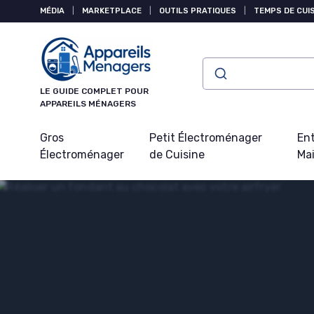
Panneau de gestion des cookies
MÉDIA
|
MARKETPLACE
|
OUTILS PRATIQUES
|
TEMPS DE CUI
LE GUIDE COMPLET POUR
APPAREILS MÉNAGERS
Gros
Petit Électroménager
Ent
Électroménager
de Cuisine
Ma