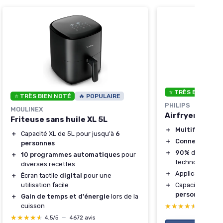
⭐ TRÈS BIEN NOT
⭐ TRÈS BIEN NOTÉ
🔥 POPULAIRE
PHILIPS
MOULINEX
Airfryer L Seri
Friteuse sans huile XL 5L
＋
Multifonction
＋
Capacité XL de 5L pour jusqu'à
6
＋
Connexion Wifi
personnes
＋
90%
de graisse
＋
10 programmes automatiques
pour
technologie
Ra
diverses recettes
＋
Application
Ho
＋
Écran tactile
digital
pour une
＋
Capacité de 4.
utilisation facile
personnes
＋
Gain de temps et d'énergie
lors de la
★★★★★
★★★★★
cuisson
4,5/5
—
★★★★★
★★★★★
4,5/5
—
4672 avis