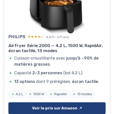
PHILIPS
★★★★★
★★★★★
4,4/5 · 671 avis
Airfryer Série 2000 — 4,2 L, 1500 W, RapidAir,
écran tactile, 13 modes
＋
Cuisson croustillante avec
jusqu’à −90% de
matières grasses
.
＋
Capacité
2–3 personnes
(bol 4,2 L).
＋
13 options
dont 9 préréglées,
écran tactile
.
＋
4,2 L
＋
1500 W
＋
RapidAir
＋
13 modes
Voir le prix sur Amazon ↗️