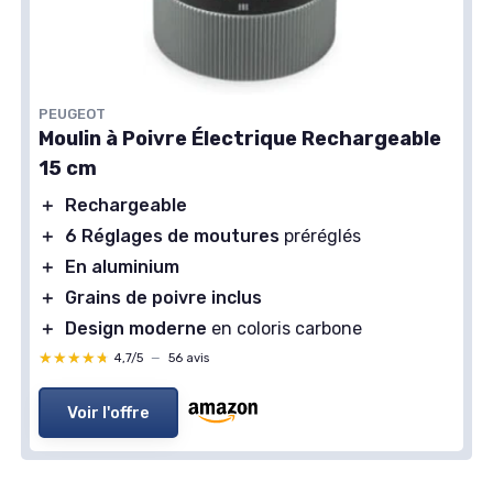
PEUGEOT
Moulin à Poivre Électrique Rechargeable
15 cm
＋
Rechargeable
＋
6 Réglages de moutures
préréglés
＋
En aluminium
＋
Grains de poivre inclus
＋
Design moderne
en coloris carbone
★★★★★
★★★★★
4,7/5
—
56 avis
Voir l'offre