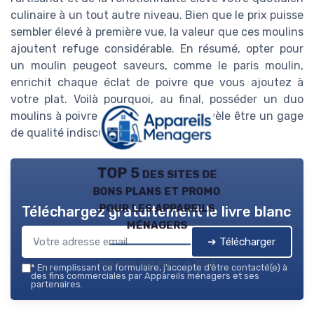
culinaire à un tout autre niveau. Bien que le prix puisse
sembler élevé à première vue, la valeur que ces moulins
ajoutent refuge considérable. En résumé, opter pour
un moulin peugeot saveurs, comme le paris moulin,
enrichit chaque éclat de poivre que vous ajoutez à
votre plat. Voilà pourquoi, au final, posséder un duo
moulins à poivre et sel Peugeot se révèle être un gage
de qualité indiscutable à long terme.
TOP 5 des sites de
bons plans et promo
pour les appareils
Téléchargez gratuitement le livre blanc
ménagers
➔ Télécharger
Appareils ménagers — 2026
*
En remplissant ce formulaire, j’accepte d’être contacté(e) à
des fins commerciales par Appareils ménagers et ses
partenaires.