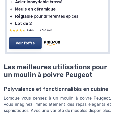
＋
Acier inoxydable
brossé
＋
Meule en céramique
＋
Réglable
pour différentes épices
＋
Lot de 2
★★★★★
★★★★★
4,4/5
—
2651 avis
Voir l'offre
Les meilleures utilisations pour
un moulin à poivre Peugeot
Polyvalence et fonctionnalités en cuisine
Lorsque vous pensez à un moulin à poivre Peugeot,
vous imaginez immédiatement des repas élégants et
sophistiqués. Avec une variété de modèles disponibles,