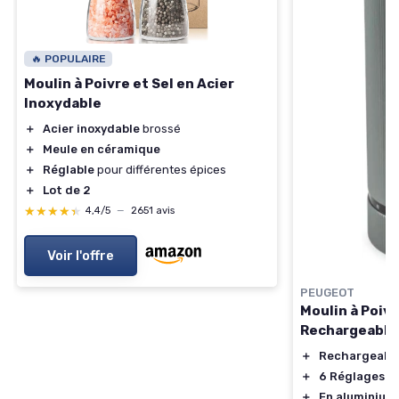
🔥 POPULAIRE
Moulin à Poivre et Sel en Acier
Inoxydable
＋
Acier inoxydable
brossé
＋
Meule en céramique
＋
Réglable
pour différentes épices
＋
Lot de 2
★★★★★
★★★★★
4,4/5
—
2651 avis
Voir l'offre
PEUGEOT
Moulin à Poivr
Rechargeable
＋
Rechargeabl
＋
6 Réglages d
＋
En aluminium