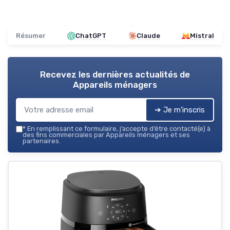
Résumer
ChatGPT
Claude
Mistral
Recevez les dernières actualités de
Appareils ménagers
➔ Je m'inscris
*
En remplissant ce formulaire, j’accepte d’être contacté(e) à
des fins commerciales par Appareils ménagers et ses
partenaires.