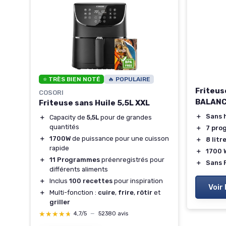
⭐ TRÈS BIEN NOTÉ
🔥 POPULAIRE
Friteus
COSORI
BALANC
Friteuse sans Huile 5,5L XXL
＋
Sans 
＋
Capacity de
5,5L
pour de grandes
quantités
＋
7 pro
＋
1700W
de puissance pour une cuisson
＋
8 litr
rapide
＋
1700 
＋
11 Programmes
préenregistrés pour
＋
Sans 
différents aliments
＋
Inclus
100 recettes
pour inspiration
Voir 
＋
Multi-fonction :
cuire
,
frire
,
rôtir
et
griller
★★★★★
★★★★★
4,7/5
—
52380 avis