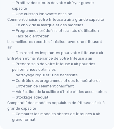
— Profitez des atouts de votre airfryer grande
capacité
— Une cuisson innovante et saine
Comment choisir votre friteuse à air à grande capacité
— Le choix de la marque et des modèles
— Programmes prédefinis et facilités d'utilisation
— Facilité d'entretien
Les meilleures recettes à réaliser avec une friteuse à
⭐ 
air
— Des recettes inspirantes pour votre friteuse à air
COS
AIR FRYER - ÉDITION COULEUR
Entretien et maintenance de votre friteuse à air
Fri
— Prendre soin de votre friteuse à air pour des
＋
Conseils et astuces
inclus
＋
performances optimales
＋
Recettes saines
— Nettoyage régulier : une nécessité
＋
＋
Faciles à réaliser
— Contrôle des programmes et des températures
— Entretien de l'élément chauffant
＋
Images en couleur HD
— Vérification de la cuillère d'huile et des accessoires
＋
★★★★★
★★★★★
4,4/5
—
510 avis
— Stockage adéquat
Comparatif des modèles populaires de friteuses à air à
＋
Voir l'offre
grande capacité
＋
M
— Comparer les modèles phares de friteuses à air
g
grand format
★★
★★