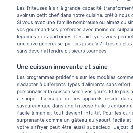
Voir l'offre
Les friteuses à air à grande capacité transformen
Voir l'offre
avoir un petit chef dans notre cuisine, prêt à nous o
Si vous avez une famille nombreuse ou aimez cuisine
vos gourmandises préférées avec moins de culpabil
légumes rôtis parfumés. Ces airfryers vous perme
une cuve généreuse, parfois jusqu'à 7 litres ou plus.
sans devoir attendre plusieurs tournées.
Une cuisson innovante et saine
Les programmes prédéfinis sur les modèles comme 
s'adapter à différents types d'aliments sans effort
personnaliser la cuisson selon vos goûts. Et le plus be
à soupe ! La magie de ces appareils réside dans l
savoureux que dans une friteuse huile traditionnel
facile à manier, tout devient intuitif. Pour les cu
surprenante comme un gâteau au yaourt facile et 
votre airfryer peut être aussi audacieux. L'ajou