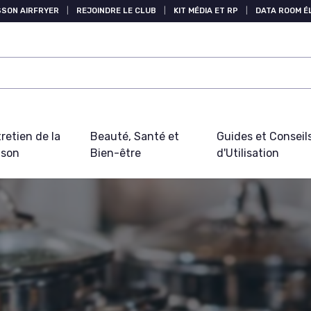
SSON AIRFRYER
|
REJOINDRE LE CLUB
|
KIT MÉDIA ET RP
|
DATA ROOM 
retien de la
Beauté, Santé et
Guides et Conseil
ison
Bien-être
d'Utilisation