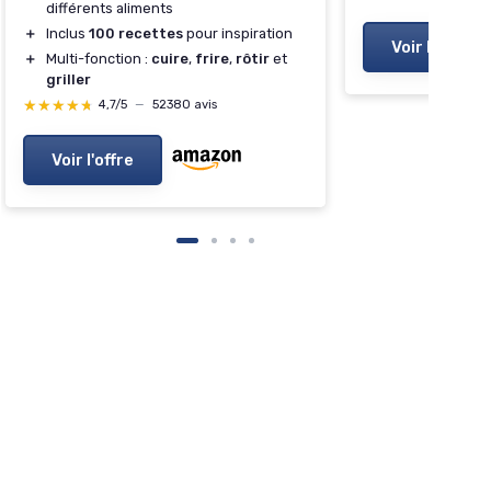
différents aliments
＋
Inclus
100 recettes
pour inspiration
Voir l'offre
＋
Multi-fonction :
cuire
,
frire
,
rôtir
et
griller
★★★★★
★★★★★
4,7/5
—
52380 avis
Voir l'offre