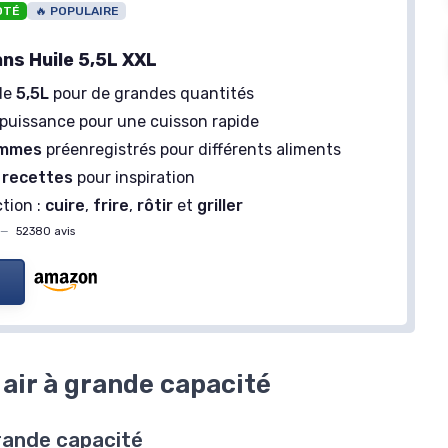
OTÉ
🔥 POPULAIRE
ans Huile 5,5L XXL
de
5,5L
pour de grandes quantités
puissance pour une cuisson rapide
ammes
préenregistrés pour différents aliments
 recettes
pour inspiration
tion :
cuire
,
frire
,
rôtir
et
griller
—
52380 avis
 10L
AIR FRYER - ÉDITION COULEUR
＋
Conseils et astuces
inclus
isson
＋
Recettes saines
 air à grande capacité
＋
Faciles à réaliser
＋
Images en couleur HD
vis
grande capacité
★★★★★
★★★★★
4,4/5
—
510 avis