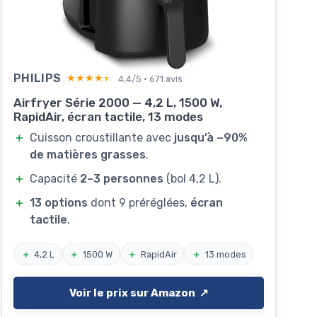
PHILIPS
★★★★★
★★★★★
4,4/5 · 671 avis
Airfryer Série 2000 — 4,2 L, 1500 W,
RapidAir, écran tactile, 13 modes
＋
Cuisson croustillante avec
jusqu’à −90%
de matières grasses
.
＋
Capacité
2–3 personnes
(bol 4,2 L).
＋
13 options
dont 9 préréglées,
écran
tactile
.
＋
4,2 L
＋
1500 W
＋
RapidAir
＋
13 modes
Voir le prix sur Amazon ↗️