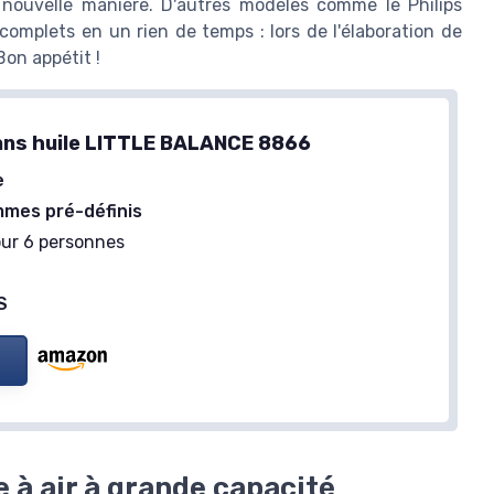
e nouvelle manière. D'autres modèles comme le Philips
omplets en un rien de temps : lors de l'élaboration de
Bon appétit !
ans huile LITTLE BALANCE 8866
e
mes pré-définis
ur 6 personnes
S
 à air à grande capacité