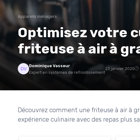
Appareils ménagers
Optimisez votre c
friteuse à air à g
Dominique Vasseur
23 janvier 2025
Expert en systèmes de refroidissement
Découvrez comment une friteuse à air à gr
expérience culinaire avec des repas plus sa