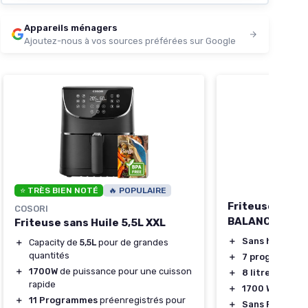
Appareils ménagers
Ajoutez-nous à vos sources préférées sur Google
⭐ TRÈS BIEN NOTÉ
🔥 POPULAIRE
Friteuse sans 
COSORI
BALANCE 8866
Friteuse sans Huile 5,5L XXL
＋
Sans huile
＋
Capacity de
5,5L
pour de grandes
quantités
＋
7 programmes 
＋
1700W
de puissance pour une cuisson
＋
8 litres
pour 6
rapide
＋
1700 W
＋
11 Programmes
préenregistrés pour
＋
Sans PFAS