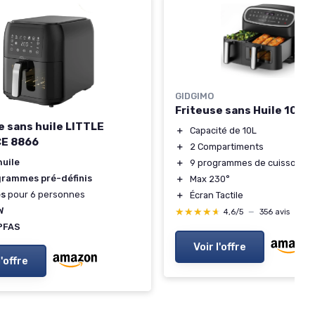
GIDGIMO
Friteuse sans Huile 10L
e sans huile LITTLE
＋
Capacité de 10L
E 8866
＋
2 Compartiments
huile
＋
9 programmes de cuisson
grammes pré-définis
＋
Max 230°
es
pour 6 personnes
＋
Écran Tactile
W
★★★★★
★★★★★
4,6/5
—
356 avis
PFAS
Voir l'offre
l'offre