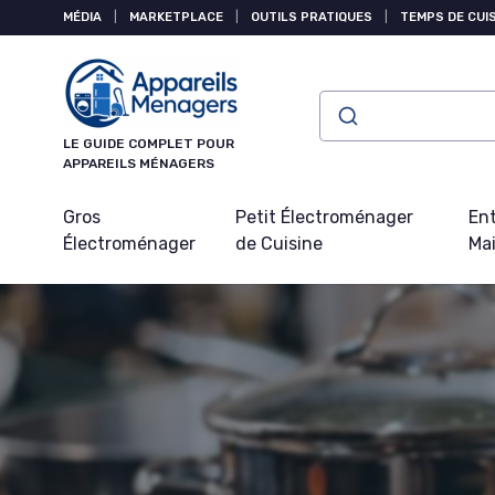
Panneau de gestion des cookies
MÉDIA
|
MARKETPLACE
|
OUTILS PRATIQUES
|
TEMPS DE CUI
LE GUIDE COMPLET POUR
APPAREILS MÉNAGERS
Gros
Petit Électroménager
Ent
Électroménager
de Cuisine
Ma