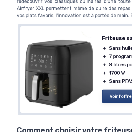
redécouvrir vos classiques culinaires d'une tout
Airfryer XXL permettent même de cuire des repas c
vos plats favoris, l'innovation est à portée de main. 
Friteuse s
＋
Sans huil
＋
7 program
＋
8 litres
po
＋
1700 W
＋
Sans PFA
Voir l'offre
Comment choisir votre friteuse