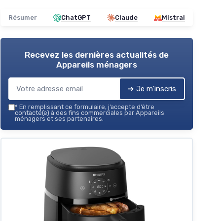
Résumer
ChatGPT
Claude
Mistral
Recevez les dernières actualités de
Appareils ménagers
➔ Je m'inscris
*
En remplissant ce formulaire, j’accepte d’être
contacté(e) à des fins commerciales par Appareils
ménagers et ses partenaires.