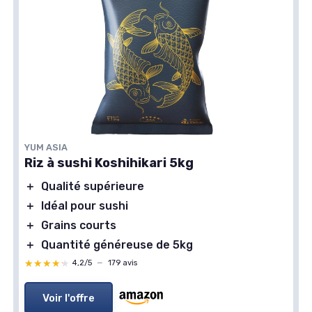
YUM ASIA
Riz à sushi Koshihikari 5kg
＋
Qualité supérieure
＋
Idéal pour sushi
＋
Grains courts
＋
Quantité généreuse de 5kg
★★★★★
★★★★★
4,2/5
—
179 avis
Voir l'offre