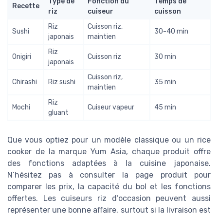
Type de
Fonction du
Temps de
Recette
riz
cuiseur
cuisson
Riz
Cuisson riz,
Sushi
30-40 min
japonais
maintien
Riz
Onigiri
Cuisson riz
30 min
japonais
Cuisson riz,
Chirashi
Riz sushi
35 min
maintien
Riz
Mochi
Cuiseur vapeur
45 min
gluant
Que vous optiez pour un modèle classique ou un rice
cooker de la marque Yum Asia, chaque produit offre
des fonctions adaptées à la cuisine japonaise.
N’hésitez pas à consulter la page produit pour
comparer les prix, la capacité du bol et les fonctions
offertes. Les cuiseurs riz d’occasion peuvent aussi
représenter une bonne affaire, surtout si la livraison est