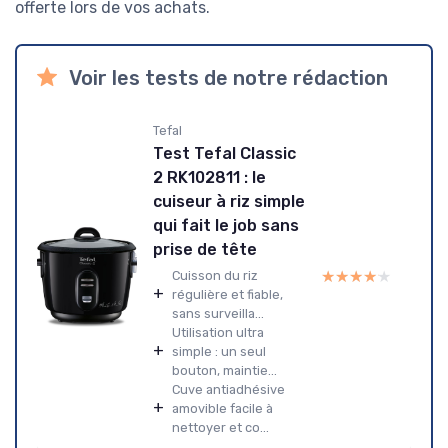
offerte lors de vos achats.
Voir les tests de notre rédaction
Tefal
Test Tefal Classic
2 RK102811 : le
cuiseur à riz simple
qui fait le job sans
prise de tête
★★★★★
★★★★★
Cuisson du riz
+
régulière et fiable,
sans surveilla...
Utilisation ultra
+
simple : un seul
bouton, maintie...
Cuve antiadhésive
+
amovible facile à
nettoyer et co...