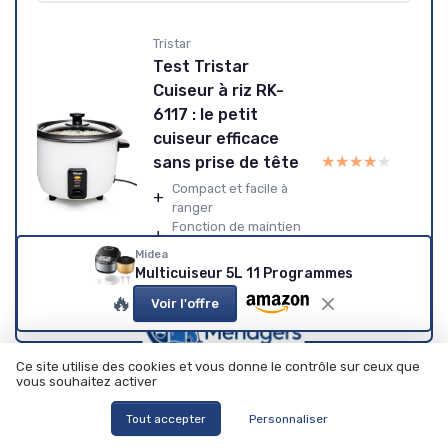
Tristar
Test Tristar
Cuiseur à riz RK-
6117 : le petit
cuiseur efficace
★★★★★
★★★★★
sans prise de tête
Compact et facile à
+
ranger
Fonction de maintien
+
au chaud efficace
Midea
Bon rapport qualité-
+
Multicuiseur 5L 11 Programmes
prix
🔥
Voir l'offre
Ce site utilise des cookies et vous donne le contrôle sur ceux que
vous souhaitez activer
TOP 5 des sites de
bons plans et promo
Tout accepter
Personnaliser
pour les appareils
Téléchargez gratuitement le livre blanc