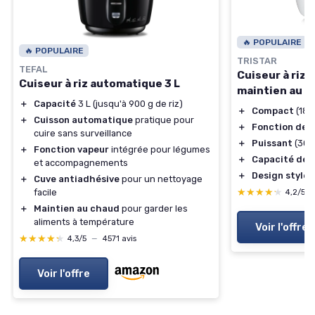
🔥 POPULAIRE
🔥 POPULAIRE
TRISTAR
TEFAL
Cuiseur à riz 
Cuiseur à riz automatique 3 L
maintien au c
＋
Capacité
3 L (jusqu'à 900 g de riz)
＋
Compact
(18 x
＋
Cuisson automatique
pratique pour
＋
Fonction de 
cuire sans surveillance
＋
Puissant
(300
＋
Fonction vapeur
intégrée pour légumes
＋
Capacité de 
et accompagnements
＋
Design stylé
(
＋
Cuve antiadhésive
pour un nettoyage
★★★★★
★★★★★
facile
4,2/5
＋
Maintien au chaud
pour garder les
aliments à température
Voir l'offre
★★★★★
★★★★★
4,3/5
—
4571 avis
Voir l'offre