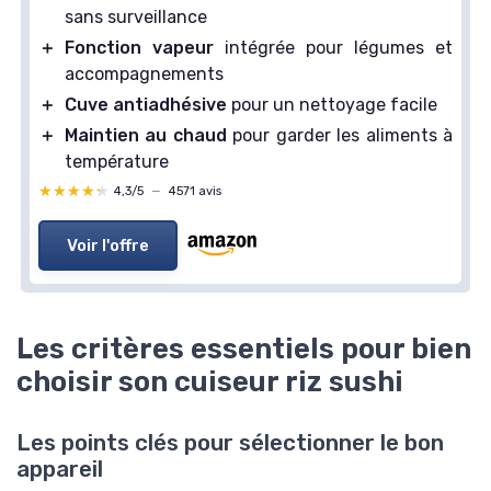
sans surveillance
＋
Fonction vapeur
intégrée pour légumes et
accompagnements
＋
Cuve antiadhésive
pour un nettoyage facile
＋
Maintien au chaud
pour garder les aliments à
température
★★★★★
★★★★★
4,3/5
—
4571 avis
Voir l'offre
Les critères essentiels pour bien
choisir son cuiseur riz sushi
Les points clés pour sélectionner le bon
appareil