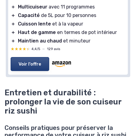
＋
Multicuiseur
avec 11 programmes
＋
Capacité
de 5L pour 10 personnes
＋
Cuisson lente
et à la vapeur
＋
Haut de gamme
en termes de pot intérieur
＋
Maintien au chaud
et minuteur
★★★★★
★★★★★
4,4/5
—
129 avis
Voir l'offre
Entretien et durabilité :
prolonger la vie de son cuiseur
riz sushi
Conseils pratiques pour préserver la
performance de votre cuiseur à riz sushi