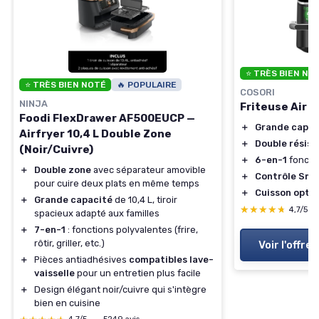
⭐ TRÈS BIEN NO
⭐ TRÈS BIEN NOTÉ
🔥 POPULAIRE
COSORI
NINJA
Friteuse Air F
Foodi FlexDrawer AF500EUCP —
＋
Grande capac
Airfryer 10,4 L Double Zone
＋
Double résis
(Noir/Cuivre)
＋
6-en-1
foncti
＋
Double zone
avec séparateur amovible
＋
Contrôle Sma
pour cuire deux plats en même temps
＋
Cuisson opti
＋
Grande capacité
de 10,4 L, tiroir
★★★★★
★★★★★
4,7/5
—
spacieux adapté aux familles
＋
7-en-1
: fonctions polyvalentes (frire,
rôtir, griller, etc.)
Voir l'offre
＋
Pièces antiadhésives
compatibles lave-
vaisselle
pour un entretien plus facile
＋
Design élégant noir/cuivre qui s'intègre
bien en cuisine