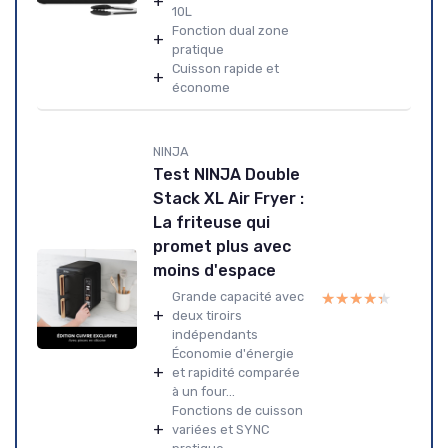
+
10L
Fonction dual zone
+
pratique
Cuisson rapide et
+
économe
NINJA
Test NINJA Double
Stack XL Air Fryer :
La friteuse qui
promet plus avec
moins d'espace
★★★★★
★★★★★
Grande capacité avec
+
deux tiroirs
indépendants
Économie d'énergie
+
et rapidité comparée
à un four...
Fonctions de cuisson
+
variées et SYNC