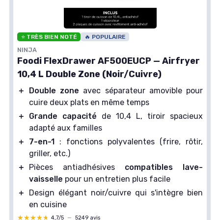
⭐ TRÈS BIEN NOTÉ
🔥 POPULAIRE
NINJA
Foodi FlexDrawer AF500EUCP — Airfryer
10,4 L Double Zone (Noir/Cuivre)
＋
Double zone
avec séparateur amovible pour
cuire deux plats en même temps
＋
Grande capacité
de 10,4 L, tiroir spacieux
adapté aux familles
＋
7-en-1
: fonctions polyvalentes (frire, rôtir,
griller, etc.)
＋
Pièces antiadhésives
compatibles lave-
vaisselle
pour un entretien plus facile
＋
Design élégant noir/cuivre qui s'intègre bien
en cuisine
★★★★★
★★★★★
4,7/5
—
5249 avis