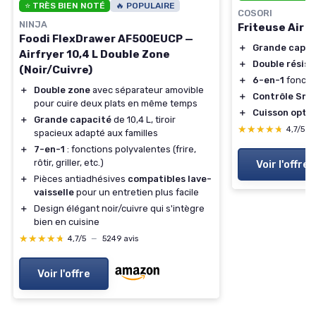
⭐ TRÈS BIEN NOTÉ
🔥 POPULAIRE
COSORI
NINJA
Friteuse Air F
Foodi FlexDrawer AF500EUCP —
＋
Grande capac
Airfryer 10,4 L Double Zone
＋
Double résis
(Noir/Cuivre)
＋
6-en-1
foncti
＋
Double zone
avec séparateur amovible
＋
Contrôle Sma
pour cuire deux plats en même temps
＋
Cuisson opti
＋
Grande capacité
de 10,4 L, tiroir
★★★★★
★★★★★
4,7/5
—
spacieux adapté aux familles
＋
7-en-1
: fonctions polyvalentes (frire,
rôtir, griller, etc.)
Voir l'offre
＋
Pièces antiadhésives
compatibles lave-
vaisselle
pour un entretien plus facile
＋
Design élégant noir/cuivre qui s'intègre
bien en cuisine
★★★★★
★★★★★
4,7/5
—
5249 avis
Voir l'offre