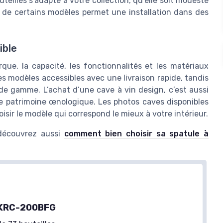
uteilles s’adapte à votre collection, qu’elle soit modeste
r de certains modèles permet une installation dans des
ible
que, la capacité, les fonctionnalités et les matériaux
s modèles accessibles avec une livraison rapide, tandis
 de gamme. L’achat d’une cave à vin design, c’est aussi
otre patrimoine œnologique. Les photos caves disponibles
isir le modèle qui correspond le mieux à votre intérieur.
 découvrez aussi
comment bien choisir sa spatule à
able
KLARSTEIN
Cave à Vin Réfrigérée 52
Bouteilles Noir
n KRC-200BFG
＋
Capacité
de 52 bouteilles