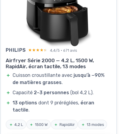
PHILIPS
★★★★★
★★★★★
4,4/5 · 671 avis
Airfryer Série 2000 — 4,2 L, 1500 W,
RapidAir, écran tactile, 13 modes
＋
Cuisson croustillante avec
jusqu’à −90%
de matières grasses
.
＋
Capacité
2–3 personnes
(bol 4,2 L).
＋
13 options
dont 9 préréglées,
écran
tactile
.
＋
4,2 L
＋
1500 W
＋
RapidAir
＋
13 modes