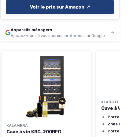
Voir le prix sur Amazon ↗️
Appareils ménagers
Ajoutez-nous à vos sources préférées sur Google
KLARSTEIN
Cave à Vin Enc
＋
Porte en Verre
＋
Zone Unique
KALAMERA
＋
Porte Bascula
Cave à vin KRC-200BFG