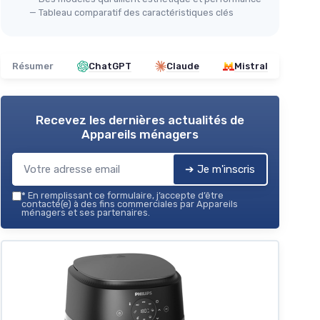
— Tableau comparatif des caractéristiques clés
Voir l'offre
Résumer
ChatGPT
Claude
Mistral
Recevez les dernières actualités de
Appareils ménagers
➔ Je m'inscris
*
En remplissant ce formulaire, j’accepte d’être
contacté(e) à des fins commerciales par Appareils
ménagers et ses partenaires.