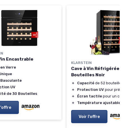
IN
Vin Encastrable
KLARSTEIN
 en Verre
Cave à Vin Réfrigérée 52
Unique
Bouteilles Noir
 Basculante
＋
Capacité
de 52 bouteilles
ction UV
＋
Protection UV
pour préserve
ité de 30 Bouteilles
＋
Écran tactile
pour un contrô
＋
Température ajustable
de 
l'offre
Voir l'offre