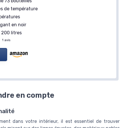
e 73 bouteilles
＋
Protection UV
pour préserver le vin
eilles
s de température
＋
Écran tactile
pour un contrôle facile
pératures
＋
Température ajustable
de 5-18°C
gant en noir
Voir l'offre
200 litres
—
1 avis
endre en compte
alité
ent dans votre intérieur, il est essentiel de trouver