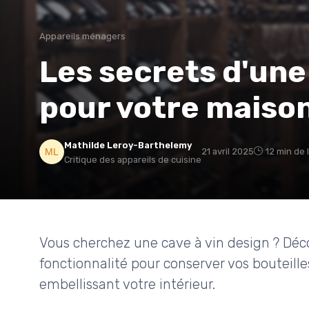
Appareils ménagers
Les secrets d'une
pour votre maiso
Mathilde Leroy-Barthelemy
21 avril 2025
12 min de 
Critique des appareils de cuisine
Vous cherchez une cave à vin design ? Déc
fonctionnalité pour conserver vos bouteille
embellissant votre intérieur.