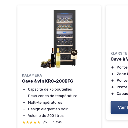
KLARSTE
Cave à 
＋
Porte
＋
Zone 
KALAMERA
＋
Porte
Cave à vin KRC-200BFG
＋
Prote
＋
Capacité de 73 bouteilles
vin
＋
Capac
＋
Deux zones de température
ile
＋
Multi-températures
C
Voir 
＋
Design élégant en noir
＋
Volume de 200 litres
★★★★★
★★★★★
5/5
—
1 avis