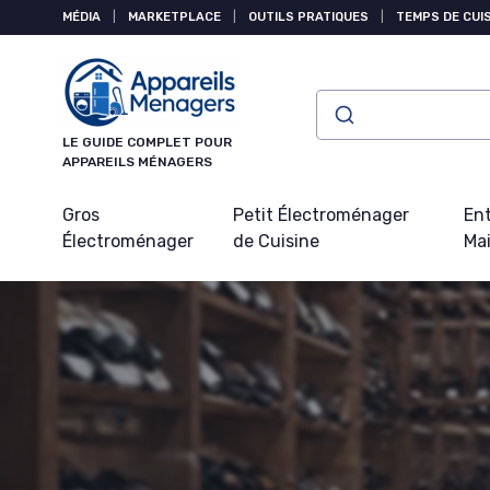
Panneau de gestion des cookies
MÉDIA
|
MARKETPLACE
|
OUTILS PRATIQUES
|
TEMPS DE CUI
LE GUIDE COMPLET POUR
APPAREILS MÉNAGERS
Gros
Petit Électroménager
Ent
Électroménager
de Cuisine
Ma