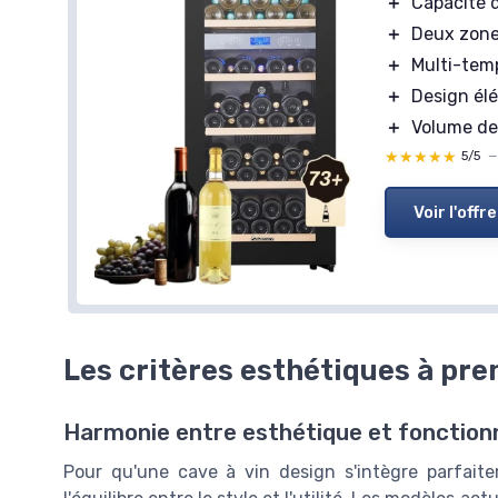
＋
Capacité d
＋
Protection UV
Capacité de 73 bouteilles
＋
Capacité de 30 Bout
＋
Deux zone
Deux zones de température
＋
Multi-tem
Multi-températures
Voir l'offre
Design élégant en noir
＋
Design élé
Volume de 200 litres
＋
Volume de 
★★★★
★★★★
5/5
—
1 avis
★★★★★
★★★★★
5/5
Voir l'offre
Voir l'offre
Les critères esthétiques à pr
Harmonie entre esthétique et fonctionn
Pour qu'une cave à vin design s'intègre parfaitem