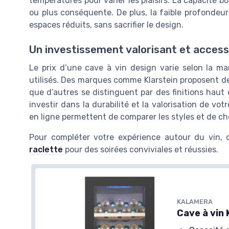
températures pour varier les plaisirs. La capacité bo
ou plus conséquente. De plus, la faible profondeu
espaces réduits, sans sacrifier le design.
Un investissement valorisant et access
Le prix d’une cave à vin design varie selon la mar
utilisés. Des marques comme Klarstein proposent de
que d’autres se distinguent par des finitions haut
investir dans la durabilité et la valorisation de v
en ligne permettent de comparer les styles et de cho
Pour compléter votre expérience autour du vin,
raclette
pour des soirées conviviales et réussies.
KLARSTEIN
Cave à Vin Encastr
＋
Porte en Verre
KALAMERA
＋
Zone Unique
ALAMERA
Cave à vi
＋
Porte Basculante
ave à vin KRC-200BFG