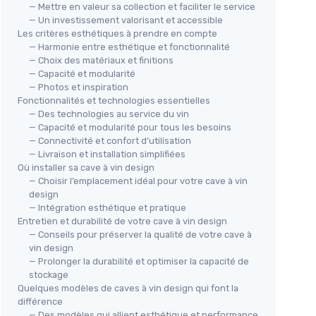
— Mettre en valeur sa collection et faciliter le service
— Un investissement valorisant et accessible
Les critères esthétiques à prendre en compte
— Harmonie entre esthétique et fonctionnalité
— Choix des matériaux et finitions
— Capacité et modularité
— Photos et inspiration
Fonctionnalités et technologies essentielles
— Des technologies au service du vin
— Capacité et modularité pour tous les besoins
KLA
— Connectivité et confort d’utilisation
Cav
— Livraison et installation simplifiées
＋
Où installer sa cave à vin design
— Choisir l’emplacement idéal pour votre cave à vin
＋
KALAMERA
design
＋
Cave à vin KRC-200BFG
— Intégration esthétique et pratique
＋
＋
Capacité de 73 bouteilles
Entretien et durabilité de votre cave à vin design
r le vin
＋
— Conseils pour préserver la qualité de votre cave à
＋
Deux zones de température
le facile
vin design
＋
Multi-températures
5-18°C
— Prolonger la durabilité et optimiser la capacité de
＋
Design élégant en noir
stockage
＋
Volume de 200 litres
Quelques modèles de caves à vin design qui font la
★★★★★
★★★★★
différence
5/5
—
1 avis
— Des modèles qui allient esthétique et performance