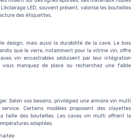
ctuels misent sur des lignes épurées, des matériaux nobles
 L'éclairage LED, souvent présent, valorise les bouteilles
lecture des étiquettes.
 design, mais aussi la durabilité de la cave. Le bois
dis que le verre, notamment pour la vitrine vin, offre
 caves vin encastrables séduisent par leur intégration
 si vous manquez de place ou recherchez une faible
ger. Selon vos besoins, privilégiez une armoire vin multi
 service. Certains modèles proposent des clayettes
 taille des bouteilles. Les caves vin multi offrent la
 températures adaptées.
uhaitée