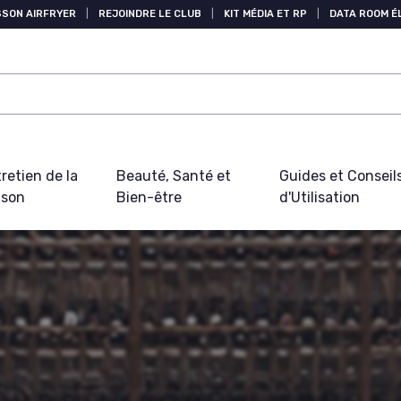
SSON AIRFRYER
|
REJOINDRE LE CLUB
|
KIT MÉDIA ET RP
|
DATA ROOM 
retien de la
Beauté, Santé et
Guides et Conseil
ison
Bien-être
d'Utilisation