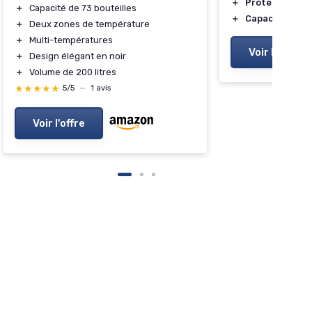
＋
Protection UV
＋
Capacité de 73 bouteilles
＋
Capacité de 30
＋
Deux zones de température
＋
Multi-températures
Voir l'offre
＋
Design élégant en noir
＋
Volume de 200 litres
★★★★★
★★★★★
5/5
—
1 avis
Voir l'offre