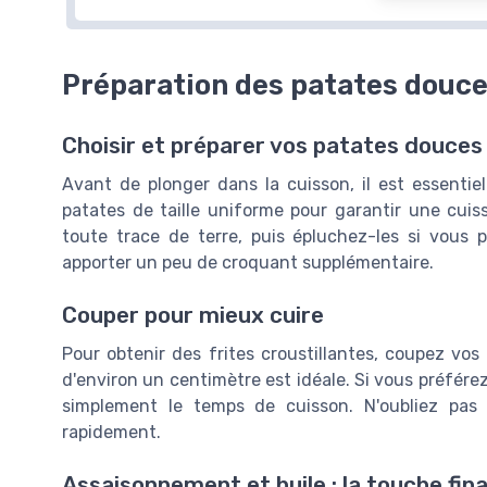
⭐ TRÈS BIEN NOTÉ
🔥 POPULAIRE
OULINEX
🔥 POPULAIRE
asy Fry & Grill Vision
Préparation des patates douces
FUUMUUI
Friteuse sans huile
Accessoires pour F
Capacité 4,2 L
Double Zone
Choisir et préparer vos patates douces
Pour jusqu'à 6 personnes
＋
Compatible
avec plu
8 programmes automatiques
Avant de plonger dans la cuisson, il est essentie
Ninja et Tower
Fenêtre amovible
patates de taille uniforme pour garantir une cu
＋
Sans BPA
★★★★
★★★★
4,5/5
—
5090 avis
＋
Passe au Lave-Vaiss
toute trace de terre, puis épluchez-les si vous 
＋
15 pièces
incluses d
apporter un peu de croquant supplémentaire.
Voir l'offre
★★★★★
★★★★★
4,4/5
—
1564 
Couper pour mieux cuire
Voir l'offre
Pour obtenir des frites croustillantes, coupez vo
d'environ un centimètre est idéale. Si vous préfér
simplement le temps de cuisson. N'oubliez pas 
rapidement.
Assaisonnement et huile : la touche fina