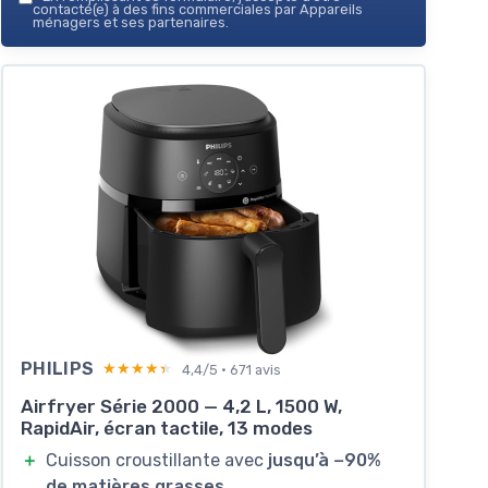
contacté(e) à des fins commerciales par Appareils
ménagers et ses partenaires.
PHILIPS
★★★★★
★★★★★
4,4/5 · 671 avis
Airfryer Série 2000 — 4,2 L, 1500 W,
RapidAir, écran tactile, 13 modes
＋
Cuisson croustillante avec
jusqu’à −90%
de matières grasses
.