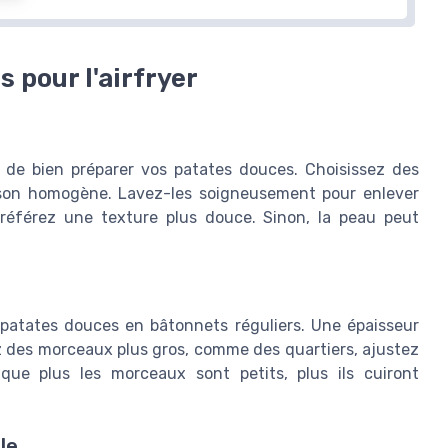
 pour l'airfryer
riteuse à Air
Livre de cuisine de friteuse à air
pour débutant
sieurs modèles
＋
365 recettes
pour chaque jour de
l de bien préparer vos patates douces. Choisissez des
l'année
isson homogène. Lavez-les soigneusement pour enlever
＋
Rapide et facile
à suivre
elle
préférez une texture plus douce. Sinon, la peau peut
＋
Alimentation saine
mise en avant
ans l'ensemble
avis
Voir l'offre
s patates douces en bâtonnets réguliers. Une épaisseur
ez des morceaux plus gros, comme des quartiers, ajustez
que plus les morceaux sont petits, plus ils cuiront
le