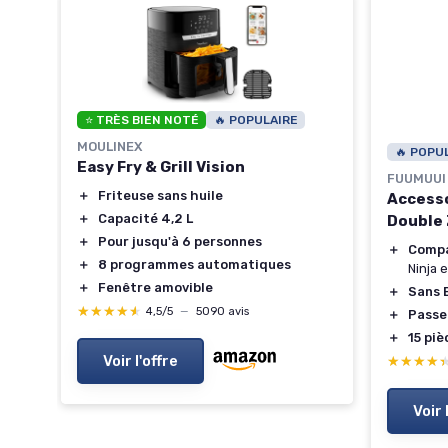
⭐ TRÈS BIEN NOTÉ
🔥 POPULAIRE
MOULINEX
🔥 POPU
Easy Fry & Grill Vision
FUUMUUI
＋
Friteuse sans huile
Accesso
air
＋
Capacité 4,2 L
Double
＋
Pour jusqu'à 6 personnes
＋
Compa
e
＋
8 programmes automatiques
Ninja 
＋
Fenêtre amovible
＋
Sans 
★★★★★
★★★★★
4,5/5
—
5090 avis
＋
Passe
t
＋
15 piè
Voir l'offre
★★★★
★★★★
Voir 