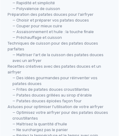
— Rapidité et simplicité
— Polyvalence de cuisson
Préparation des patates douces pour l'airfryer
— Choisir et préparer vos patates douces
— Couper pour mieux cuire
— Assaisonnement et huile : la touche finale
⭐ TRÈS BIEN NOTÉ
🔥 POPULAIRE
— Préchauffage et cuisson
Techniques de cuisson pour des patates douces
MOULINEX
🔥
parfaites
Easy Fry & Grill Vision
FUU
— Maîtriser l'art de la cuisson des patates douces
＋
Friteuse sans huile
Acc
se à air
avec un airfryer
Recettes créatives avec des patates douces et un
＋
Capacité 4,2 L
Dou
airfryer
＋
Pour jusqu'à 6 personnes
＋
our de
— Des idées gourmandes pour réinventer vos
＋
8 programmes automatiques
patates douces
＋
Fenêtre amovible
＋
— Frites de patates douces croustillantes
★★★★★
★★★★★
4,5/5
—
5090 avis
— Patates douces grillées au sirop d'érable
＋
 avant
— Patates douces épicées façon four
＋
Astuces pour optimiser l'utilisation de votre airfryer
Voir l'offre
★★
★★
— Optimisez votre airfryer pour des patates douces
croustillantes
— Maîtrisez la quantité d'huile
— Ne surchargez pas le panier
— Réglez la température et le temps avec soin