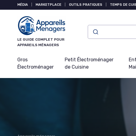
Panneau de gestion des cookies
MÉDIA
|
MARKETPLACE
|
OUTILS PRATIQUES
|
TEMPS DE CUI
LE GUIDE COMPLET POUR
APPAREILS MÉNAGERS
Gros
Petit Électroménager
Ent
Électroménager
de Cuisine
Ma