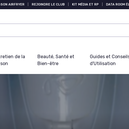
SSON AIRFRYER
|
REJOINDRE LE CLUB
|
KIT MÉDIA ET RP
|
DATA ROOM 
retien de la
Beauté, Santé et
Guides et Conseil
ison
Bien-être
d'Utilisation