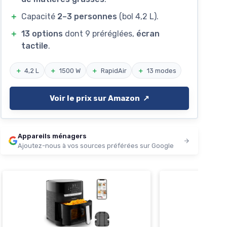
＋
Capacité
2–3 personnes
(bol 4,2 L).
＋
13 options
dont 9 préréglées,
écran
tactile
.
＋
4,2 L
＋
1500 W
＋
RapidAir
＋
13 modes
Voir le prix sur Amazon ↗️
Appareils ménagers
Ajoutez-nous à vos sources préférées sur Google