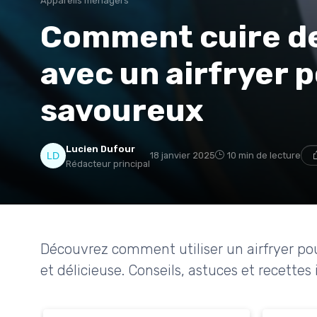
Appareils ménagers
Comment cuire de
avec un airfryer 
savoureux
Lucien Dufour
18 janvier 2025
10 min de lecture
Rédacteur principal
Découvrez comment utiliser un airfryer po
et délicieuse. Conseils, astuces et recettes 