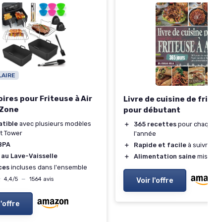
LAIRE
ires pour Friteuse à Air
Livre de cuisine de friteu
 Zone
pour débutant
tible
avec plusieurs modèles
＋
365 recettes
pour chaque j
et Tower
l'année
BPA
＋
Rapide et facile
à suivre
 au Lave-Vaisselle
＋
Alimentation saine
mise en
ces
incluses dans l'ensemble
★
★
4,4/5
—
1564 avis
Voir l'offre
l'offre