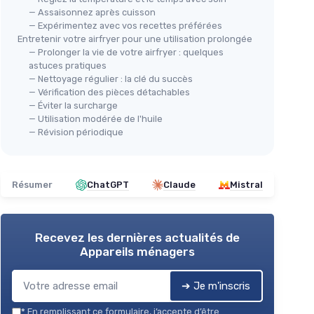
— Assaisonnez après cuisson
— Expérimentez avec vos recettes préférées
Entretenir votre airfryer pour une utilisation prolongée
— Prolonger la vie de votre airfryer : quelques
astuces pratiques
— Nettoyage régulier : la clé du succès
— Vérification des pièces détachables
— Éviter la surcharge
— Utilisation modérée de l'huile
— Révision périodique
Résumer
ChatGPT
Claude
Mistral
Recevez les dernières actualités de
Appareils ménagers
➔ Je m'inscris
*
En remplissant ce formulaire, j’accepte d’être