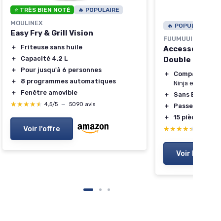
⭐ TRÈS BIEN NOTÉ
🔥 POPULAIRE
MOULINEX
🔥 POPULAIRE
Easy Fry & Grill Vision
FUUMUUI
＋
Friteuse sans huile
Accessoires po
＋
Capacité 4,2 L
Double Zone
＋
Pour jusqu'à 6 personnes
＋
Compatible
av
＋
8 programmes automatiques
Ninja et Tower
＋
Fenêtre amovible
＋
Sans BPA
★★★★★
★★★★★
4,5/5
—
5090 avis
＋
Passe au Lave-
＋
15 pièces
inclu
Voir l'offre
★★★★★
★★★★★
4,4/5
—
Voir l'offre