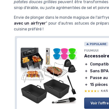
patates douces grillées
peuvent être transformées 
sirop d'érable, ou juste agrémentées de sel et poivre
Envie de plonger dans le monde magique de l'airfr
avec un airfryer
" pour d'autres astuces de prépara
cuisine préféré !
🔥 POPULAIRE
FUUMUUI
Accessoire
＋
Compatib
＋
Sans BPA
＋
Passe au 
＋
15 pièces
★★★★★
★★★★★
4,4/5
Voir l'offre