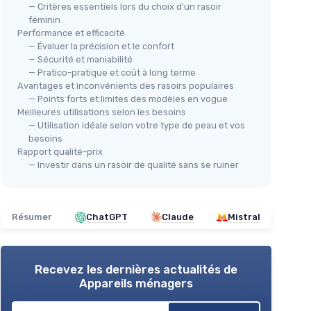
— Critères essentiels lors du choix d'un rasoir
féminin
Performance et efficacité
— Évaluer la précision et le confort
— Sécurité et maniabilité
— Pratico-pratique et coût à long terme
Avantages et inconvénients des rasoirs populaires
— Points forts et limites des modèles en vogue
Meilleures utilisations selon les besoins
🔥
— Utilisation idéale selon votre type de peau et vos
besoins
BY 
Rasoir Électrique Femme
Rapport qualité-prix
Ras
Étanche
— Investir dans un rasoir de qualité sans se ruiner
po
corps et
＋
Rechargeable USB-C
＋
＋
Étanche IPX7
asage
＋
＋
120 minutes d'autonomie
Résumer
ChatGPT
Claude
Mistral
＋
F
＋
Double tête
pour une utilisation
＋
polyvalente
＋
Sans fil
pour plus de confort
★★
★★
Recevez les dernières actualités de
★★★★★
★★★★★
4,1/5
—
14 avis
Appareils ménagers
Voir l'offre