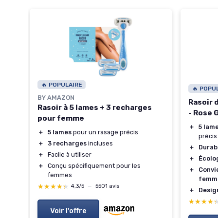
🔥 POPULAIRE
🔥 POPU
BY AMAZON
Rasoir 
Rasoir à 5 lames + 3 recharges
- Rose 
pour femme
＋
5 lam
＋
5 lames
pour un rasage précis
précis
＋
3 recharges
incluses
＋
Durab
＋
Facile à utiliser
＋
Écolo
＋
Conçu spécifiquement pour les
＋
Convi
femmes
femm
★★★★★
★★★★★
4,3/5
—
5501 avis
＋
Desig
★★★★
★★★★
Voir l'offre