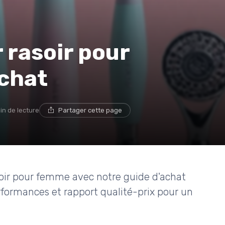
r rasoir pour
achat
in de lecture
Partager cette page
oir pour femme avec notre guide d'achat
erformances et rapport qualité-prix pour un