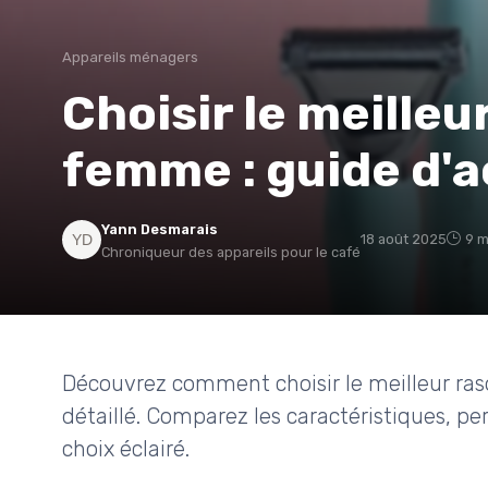
Appareils ménagers
Choisir le meilleu
femme : guide d'
Yann Desmarais
18 août 2025
9 m
Chroniqueur des appareils pour le café
Découvrez comment choisir le meilleur ras
détaillé. Comparez les caractéristiques, p
choix éclairé.