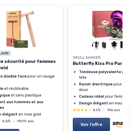
LAIRE
SKULL SHAVER
de sécurité pour femmes
Butterfly Kiss Pro Purple
Gold
＋
Tondeuse polyvalente
pour 
es double face
pour un rasage
tête
＋
Rasoir électrique
pour un r
le
et réutilisable
doux
gique
et sans plastique
＋
Cadeau idéal
pour femmes
ent aux hommes et aux
＋
Design élégant
en mauve
es
★★★★★
★★★★★
4,1/5
—
746 avis
n élégant
en rose gold
★
★
4,3/5
—
19010 avis
Voir l'offre