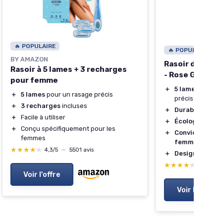
🔥 POPULAIRE
🔥 POPULAIRE
BY AMAZON
Rasoir de séc
Rasoir à 5 lames + 3 recharges
- Rose Gold
pour femme
＋
5 lames doubl
＋
5 lames
pour un rasage précis
précis
＋
3 recharges
incluses
＋
Durable
et réut
＋
Facile à utiliser
＋
Écologique
et 
＋
Conçu spécifiquement pour les
＋
Convient aux 
femmes
femmes
★★★★★
★★★★★
4,3/5
—
5501 avis
＋
Design élégan
★★★★★
★★★★★
4,3/5
—
Voir l'offre
Voir l'offre