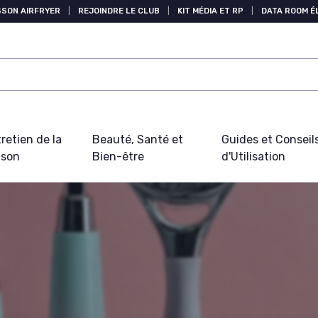
SSON AIRFRYER
|
REJOINDRE LE CLUB
|
KIT MÉDIA ET RP
|
DATA ROOM 
retien de la
Beauté, Santé et
Guides et Conseil
ison
Bien-être
d'Utilisation