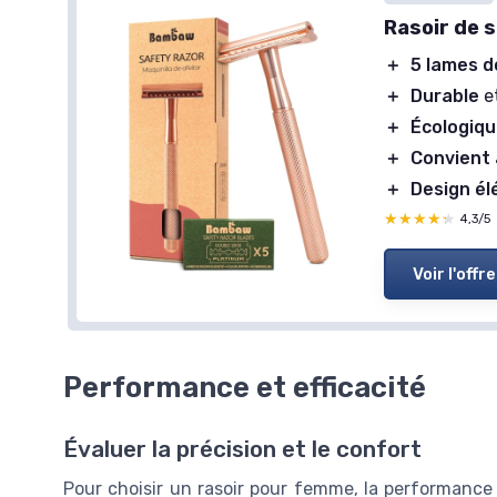
Rasoir de 
＋
5 lames d
＋
Durable
et
＋
Écologiq
＋
Convient
＋
Design él
★★★★★
★★★★★
4,3/5
Voir l'offre
Performance et efficacité
Évaluer la précision et le confort
Pour choisir un rasoir pour femme, la performance et 