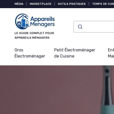
Panneau de gestion des cookies
MÉDIA
|
MARKETPLACE
|
OUTILS PRATIQUES
|
TEMPS DE CUI
LE GUIDE COMPLET POUR
APPAREILS MÉNAGERS
Gros
Petit Électroménager
Ent
Électroménager
de Cuisine
Ma