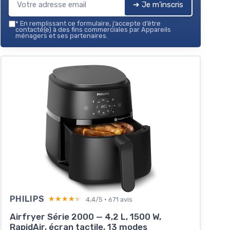
➔ Je m'inscris
*
En remplissant ce formulaire, j’accepte d’être
contacté(e) à des fins commerciales par Appareils
ménagers et ses partenaires.
PHILIPS
★★★★★
★★★★★
4,4/5 · 671 avis
Airfryer Série 2000 — 4,2 L, 1500 W,
RapidAir, écran tactile, 13 modes