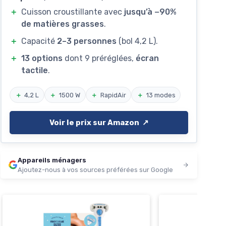
＋
Cuisson croustillante avec
jusqu’à −90%
de matières grasses
.
＋
Capacité
2–3 personnes
(bol 4,2 L).
＋
13 options
dont 9 préréglées,
écran
tactile
.
＋
4,2 L
＋
1500 W
＋
RapidAir
＋
13 modes
Voir le prix sur Amazon ↗️
Appareils ménagers
Ajoutez-nous à vos sources préférées sur Google