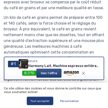
expresso avec broyeur se compense par le coût réduit
du café en grains et par une meilleure qualité en tasse.
Un kilo de café en grains permet de préparer entre 100
et 140 cafés, selon la force choisie et le réglage du
broyeur. À prix équivalent, le café en grains revient
nettement moins cher que les dosettes, tout en offrant
une qualité d’extraction supérieure et une mousse plus
généreuse. Les meilleures machines à café
automatiques optimisent cette consommation en
ajustant précisément la dose de café par boisson, ce
KRUPS
#1
qui évite le gaspillage.
Harmony Lait, Machine espresso entièrement automatique avec buse vapeur, 5 boissons, Mousseur à lait réglable, EA5094E0, Bleu Anthracite Bleu Anthracite Milk Maestro, 5 boissons
8.7/10
L’impact environnemental constitue un autre
Voir l'offre
argument fort en faveur des cafetières à grains. En
remplaçant les capsules jetables par du café en grains,
Ce site utilise des cookies et vous donne le contrôle sur ceux que
vous réduisez considérablement les déchets
vous souhaitez activer
d’emballage, surtout si vous compostez le marc de
Tout accepter
Personnaliser
café. Les machines automatiques modernes