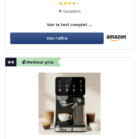
★★★★★
★★★★★
🌟 Excellent
Voir le test complet →
Voir l'offre
#4
💰 Meilleur prix