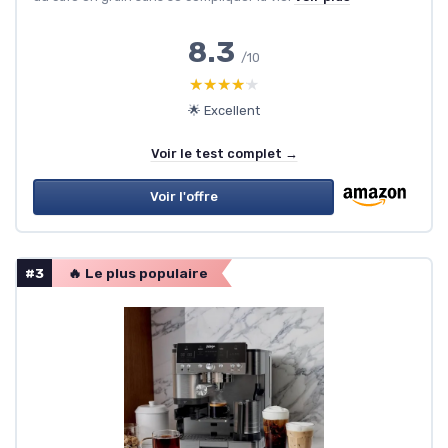
8.3
/10
★★★★★
★★★★★
🌟 Excellent
Voir le test complet →
Voir l'offre
#3
🔥 Le plus populaire