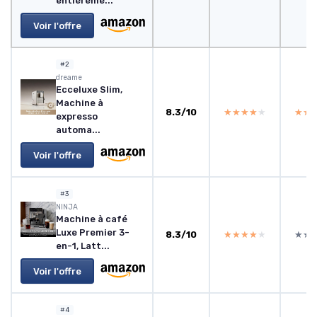
entièreme...
Voir l'offre
#2
dreame
Ecceluxe Slim,
Machine à
8.3/10
★★★★★
★★★★★
★★
★★
expresso
automa...
Voir l'offre
#3
NINJA
Machine à café
Luxe Premier 3-
8.3/10
★★★★★
★★★★★
★★
★★
en-1, Latt...
Voir l'offre
#4