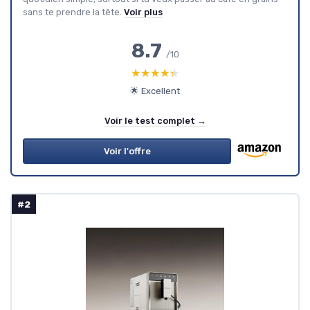
sans te prendre la tête.
Voir plus
8.7
/10
★★★★★
★★★★★
🌟 Excellent
Voir le test complet →
Voir l'offre
#2