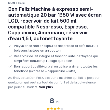
DON FELIZ
Don Feliz Machine à expresso semi-
automatique 20 bar 1350 W avec écran
LCD, réservoir de lait 500 ml,
compatible Nespresso, Espresso,
Cappuccino, Americano, réservoir
d'eau 1,5 l, autonettoyante
Polyvalence réelle : capsules Nespresso et café moulu +
boissons lactées en un bouton
Réservoir de lait intégré et fonction auto-nettoyage qui
simplifient beaucoup l’usage quotidien
Bon rapport qualité-prix si on utilise vraiment toutes les
fonctions (expresso + cappuccino + latte)
Au final, cette Don Feliz, c’est une machine qui fait le job pour
quelqu’un qui veut surtout du confort et de la polyvalence,
pas jouer au barista.
Voir plus
8
/10
★★★★★
★★★★★