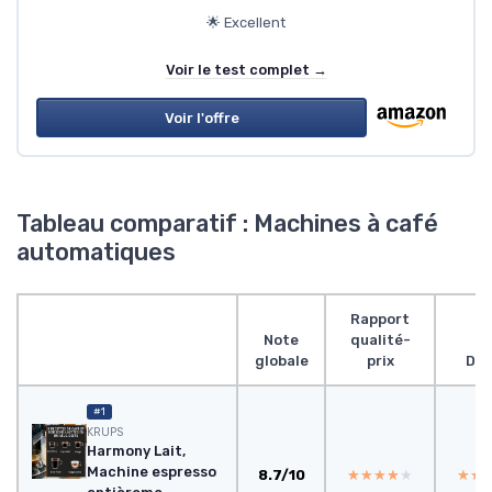
🌟 Excellent
Voir le test complet →
Voir l'offre
Tableau comparatif : Machines à café
automatiques
Rapport
Note
qualité-
globale
prix
Des
#1
KRUPS
Harmony Lait,
Machine espresso
8.7/10
★★★★★
★★★★★
★★
★★