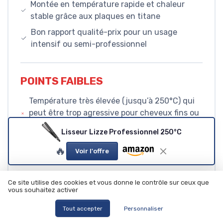
Montée en température rapide et chaleur
stable grâce aux plaques en titane
Bon rapport qualité-prix pour un usage
intensif ou semi-professionnel
POINTS FAIBLES
Température très élevée (jusqu’à 250°C) qui
peut être trop agressive pour cheveux fins ou
fragiles
Lisseur Lizze Professionnel 250°C
Design et packaging basiques, peu d’options
🔥
Voir l'offre
modernes (pas d’écran, accessoires limités)
Ce site utilise des cookies et vous donne le contrôle sur ceux que
vous souhaitez activer
CONCLUSION
Tout accepter
Personnaliser