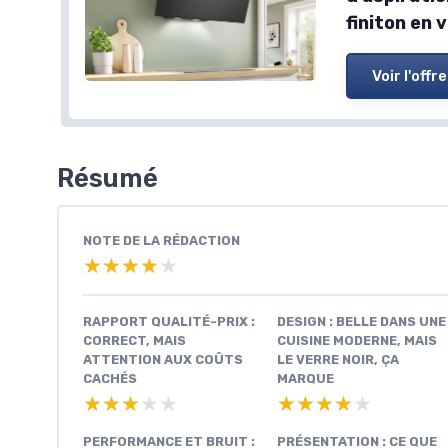
finiton en 
Voir l'offre
Résumé
NOTE DE LA RÉDACTION
★★★★★
★★★★★
RAPPORT QUALITÉ-PRIX :
DESIGN : BELLE DANS UNE
CORRECT, MAIS
CUISINE MODERNE, MAIS
ATTENTION AUX COÛTS
LE VERRE NOIR, ÇA
CACHÉS
MARQUE
★★★★★
★★★★★
★★★★★
★★★★★
PERFORMANCE ET BRUIT :
PRÉSENTATION : CE QUE