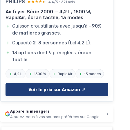
PHILIPS
★★★★★
★★★★★
4,4/5 · 671 avis
Airfryer Série 2000 — 4,2 L, 1500 W,
RapidAir, écran tactile, 13 modes
＋
Cuisson croustillante avec
jusqu’à −90%
de matières grasses
.
＋
Capacité
2–3 personnes
(bol 4,2 L).
＋
13 options
dont 9 préréglées,
écran
tactile
.
＋
4,2 L
＋
1500 W
＋
RapidAir
＋
13 modes
Voir le prix sur Amazon ↗️
Appareils ménagers
Ajoutez-nous à vos sources préférées sur Google