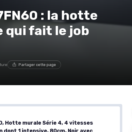
FN60 : la hotte
ui fait le job
cture
Partager cette page
 Hotte murale Série 4, 4 vitesses
n dont 1 intensive, 80cm, Noir avec