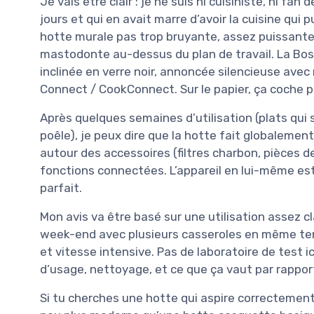
Je vais être clair : je ne suis ni cuisiniste, ni fa
jours et qui en avait marre d’avoir la cuisine qui
hotte murale pas trop bruyante, assez puissante 
mastodonte au-dessus du plan de travail. La Bos
inclinée en verre noir, annoncée silencieuse ave
Connect / CookConnect. Sur le papier, ça coche p
Après quelques semaines d’utilisation (plats qui s
poêle), je peux dire que la hotte fait globalement
autour des accessoires (filtres charbon, pièces
fonctions connectées. L’appareil en lui-même est 
parfait.
Mon avis va être basé sur une utilisation assez cl
week-end avec plusieurs casseroles en même tem
et vitesse intensive. Pas de laboratoire de test ici
d’usage, nettoyage, et ce que ça vaut par rappor
Si tu cherches une hotte qui aspire correctement, 