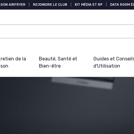
SSON AIRFRYER
|
REJOINDRE LE CLUB
|
KIT MÉDIA ET RP
|
DATA ROOM 
retien de la
Beauté, Santé et
Guides et Conseil
ison
Bien-être
d'Utilisation