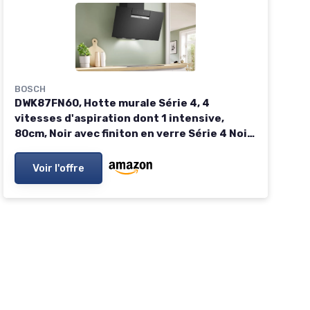
BOSCH
DWK87FN60, Hotte murale Série 4, 4
vitesses d'aspiration dont 1 intensive,
80cm, Noir avec finiton en verre Série 4 Noir
- DWK87FN60
Voir l'offre