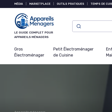
Panneau de gestion des cookies
MÉDIA
|
MARKETPLACE
|
OUTILS PRATIQUES
|
TEMPS DE CUI
LE GUIDE COMPLET POUR
APPAREILS MÉNAGERS
Gros
Petit Électroménager
Ent
Électroménager
de Cuisine
Ma