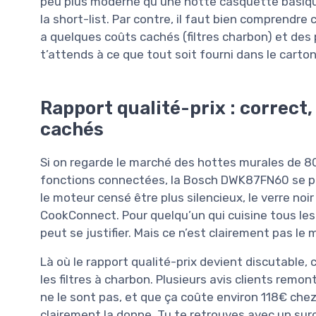
peu plus moderne qu’une hotte casquette basiq
la short-list. Par contre, il faut bien comprendre 
a quelques coûts cachés (filtres charbon) et des 
t’attends à ce que tout soit fourni dans le carton
Rapport qualité-prix : correct
cachés
Si on regarde le marché des hottes murales de 80
fonctions connectées, la Bosch DWK87FN60 se p
le moteur censé être plus silencieux, le verre noi
CookConnect. Pour quelqu’un qui cuisine tous les j
peut se justifier. Mais ce n’est clairement pas l
Là où le rapport qualité-prix devient discutable, 
les filtres à charbon. Plusieurs avis clients rem
ne le sont pas, et que ça coûte environ 118€ che
clairement la donne. Tu te retrouves avec un sur