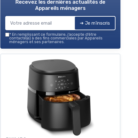
Recevez les dernières actualités de
Appareils ménagers
➔ Je m'inscris
*
En remplissant ce formulaire, j’accepte d’être
contacté(e) à des fins commerciales par Appareils
ménagers et ses partenaires.