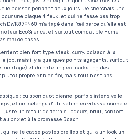
n de domotique, juste quelqu’un qui cuisine tous les
 pue le poisson pendant deux jours. Je cherchais une
pour une plaque 4 feux, et qui ne fasse pas trop
ch DWK87FN60 m’a tapé dans l’œil parce qu’elle est
c moteur EcoSilence, et surtout compatible Home
as mal de cases.
entent bien fort type steak, curry, poisson à la
 le job, mais il y a quelques points agaçants, surtout
 de montage) et du côté un peu marketing des
plutôt propre et bien fini, mais tout n’est pas
assique : cuisson quotidienne, parfois intensive le
ps, et un mélange d’utilisation en vitesse normale
, juste un retour de terrain : odeurs, bruit, confort
t au prix et à la promesse Bosch.
qui ne te casse pas les oreilles et qui a un look un