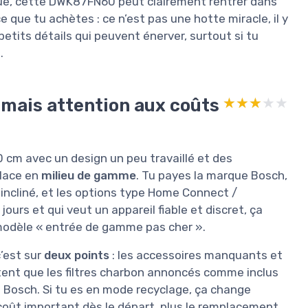
ue, cette DWK87FN60 peut clairement rentrer dans
ce que tu achètes : ce n’est pas une hotte miracle, il y
petits détails qui peuvent énerver, surtout si tu
.
, mais attention aux coûts
★★★★★
★★★★★
 cm avec un design un peu travaillé et des
lace en
milieu de gamme
. Tu payes la marque Bosch,
r incliné, et les options type Home Connect /
ours et qui veut un appareil fiable et discret, ça
e modèle « entrée de gamme pas cher ».
c’est sur
deux points
: les accessoires manquants et
ontent que les filtres charbon annoncés comme inclus
z Bosch. Si tu es en mode recyclage, ça change
coût important dès le départ, plus le remplacement