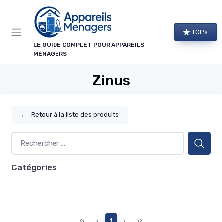
Panneau de gestion des cookies
TOPs
LE GUIDE COMPLET POUR APPAREILS
MÉNAGERS
Zinus
←
Retour à la liste des produits
Catégories
‹‹
‹
1
›
››