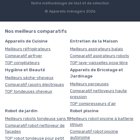
Notre méthodologie de test et de sélection
© Appareils ménagers 2026
Nos meilleurs comparatifs
Appareils de Cuisine
Entretien de la Maison
Meilleurs réfrigérateurs
Meilleurs aspirateurs balais
Comparatif airfryer
Comparatif aspirateurs robots
TOP congélateurs
TOP lave-vaisselles pose libre
Hygiène et Beauté
Appareils de Bricolage et
Jardinage
Meilleurs sèche-cheveux
Meilleurs perceuses
Comparatif rasoirs électriques
Comparatif nettoyeurs haute
TOP tondeuses cheveux
pression
TOP compresseurs d'air
Robot de jardin
Robot piscine
Meilleurs robots tondeuse sans fil
Meilleurs robot piscine à batterie
lithium
Comparatif robot nettoyeur de
façades
Comparatif robot piscine
autonome
TOP robot tondeuse pour petit