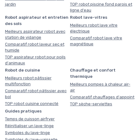
jardin
TOP robot piscine fond parois et
ligne d'eau
Robot aspirateur et entretien
Robot lave-vitres
des sols
Meilleurs robot lave vitre
électrique
Meilleurs aspirateur robot avec
station de vidange
Comparatif robot lave vitre
magnétique
Comparatif robot laveur sec et
humide
TOP aspirateur robot pour poils
d'animaux
Robot de cuisine
Chauffage et confort
thermique
Meilleurs robot pâtissier
multifonction
Meilleurs pompes à chaleur air-
air
Comparatif robot pâtissier avec
bol
Comparatif chauffages d'appoint
TOP robot cuisine connecté
TOP sèche-serviettes
Guides pratiques
Temps de cuisson airfryer
Réinitialiser un lave-linge
Symboles du lave-linge
Symboles du lave-vaisselle