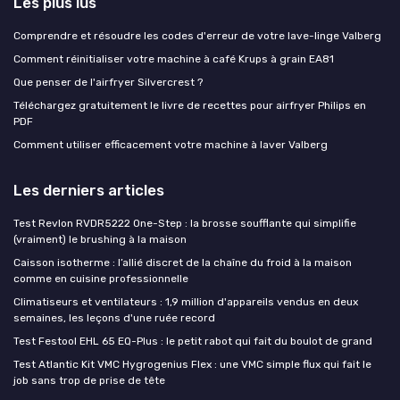
Les plus lus
Comprendre et résoudre les codes d'erreur de votre lave-linge Valberg
Comment réinitialiser votre machine à café Krups à grain EA81
Que penser de l'airfryer Silvercrest ?
Téléchargez gratuitement le livre de recettes pour airfryer Philips en
PDF
Comment utiliser efficacement votre machine à laver Valberg
Les derniers articles
Test Revlon RVDR5222 One-Step : la brosse soufflante qui simplifie
(vraiment) le brushing à la maison
Caisson isotherme : l’allié discret de la chaîne du froid à la maison
comme en cuisine professionnelle
Climatiseurs et ventilateurs : 1,9 million d'appareils vendus en deux
semaines, les leçons d'une ruée record
Test Festool EHL 65 EQ-Plus : le petit rabot qui fait du boulot de grand
Test Atlantic Kit VMC Hygrogenius Flex : une VMC simple flux qui fait le
job sans trop de prise de tête