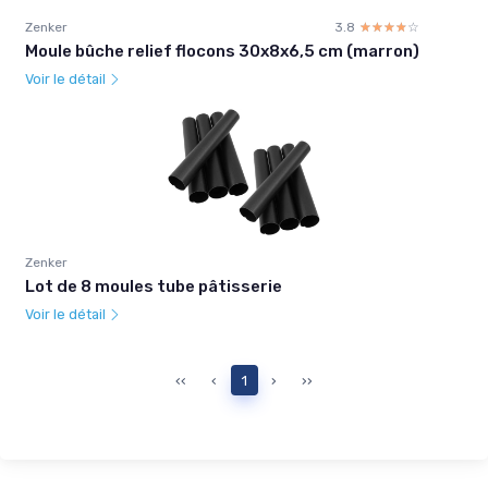
Zenker
3.8
☆☆☆☆☆
★★★★★
Moule bûche relief flocons 30x8x6,5 cm (marron)
Voir le détail
Zenker
Lot de 8 moules tube pâtisserie
Voir le détail
‹‹
‹
1
›
››