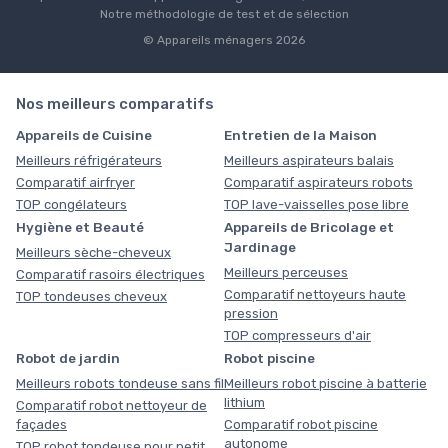
Notre méthodologie de test et de sélection
© Appareils ménagers 2026
Nos meilleurs comparatifs
Appareils de Cuisine
Entretien de la Maison
Meilleurs réfrigérateurs
Meilleurs aspirateurs balais
Comparatif airfryer
Comparatif aspirateurs robots
TOP congélateurs
TOP lave-vaisselles pose libre
Hygiène et Beauté
Appareils de Bricolage et
Jardinage
Meilleurs sèche-cheveux
Meilleurs perceuses
Comparatif rasoirs électriques
Comparatif nettoyeurs haute
TOP tondeuses cheveux
pression
TOP compresseurs d'air
Robot de jardin
Robot piscine
Meilleurs robots tondeuse sans fil
Meilleurs robot piscine à batterie
lithium
Comparatif robot nettoyeur de
façades
Comparatif robot piscine
autonome
TOP robot tondeuse pour petit