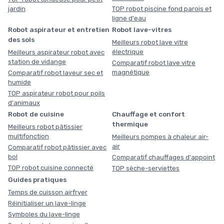
jardin
TOP robot piscine fond parois et
ligne d'eau
Robot aspirateur et entretien
Robot lave-vitres
des sols
Meilleurs robot lave vitre
électrique
Meilleurs aspirateur robot avec
station de vidange
Comparatif robot lave vitre
magnétique
Comparatif robot laveur sec et
humide
TOP aspirateur robot pour poils
d'animaux
Robot de cuisine
Chauffage et confort
thermique
Meilleurs robot pâtissier
multifonction
Meilleurs pompes à chaleur air-
air
Comparatif robot pâtissier avec
bol
Comparatif chauffages d'appoint
TOP robot cuisine connecté
TOP sèche-serviettes
Guides pratiques
Temps de cuisson airfryer
Réinitialiser un lave-linge
Symboles du lave-linge