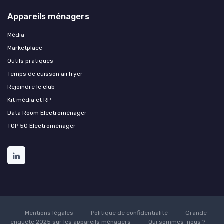
Appareils ménagers
Média
Marketplace
Outils pratiques
Temps de cuisson airfryer
Rejoindre le club
Kit média et RP
Data Room Électroménager
TOP 50 Électroménager
Mentions légales
Politique de confidentialité
Grande
enquête 2025 sur les appareils ménagers
Qui sommes-nous ?