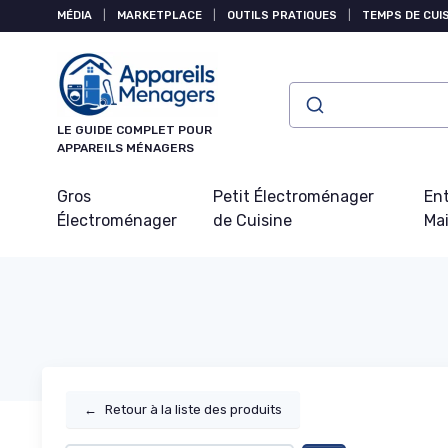
Panneau de gestion des cookies
MÉDIA
|
MARKETPLACE
|
OUTILS PRATIQUES
|
TEMPS DE CUI
LE GUIDE COMPLET POUR
APPAREILS MÉNAGERS
Gros
Petit Électroménager
Ent
Électroménager
de Cuisine
Ma
←
Retour à la liste des produits