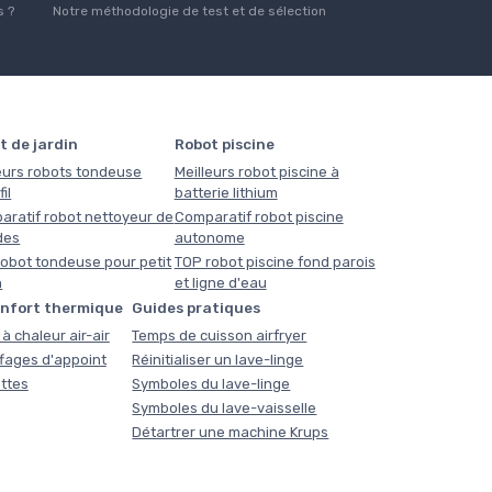
 ?
Notre méthodologie de test et de sélection
t de jardin
Robot piscine
eurs robots tondeuse
Meilleurs robot piscine à
il
batterie lithium
aratif robot nettoyeur de
Comparatif robot piscine
des
autonome
obot tondeuse pour petit
TOP robot piscine fond parois
n
et ligne d'eau
onfort thermique
Guides pratiques
à chaleur air-air
Temps de cuisson airfryer
fages d'appoint
Réinitialiser un lave-linge
ttes
Symboles du lave-linge
Symboles du lave-vaisselle
Détartrer une machine Krups