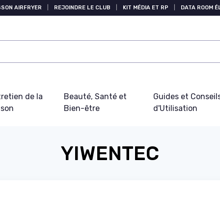
SSON AIRFRYER
|
REJOINDRE LE CLUB
|
KIT MÉDIA ET RP
|
DATA ROOM 
retien de la
Beauté, Santé et
Guides et Conseil
ison
Bien-être
d'Utilisation
YIWENTEC