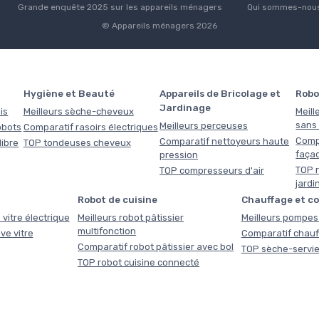
Grande enquête 2025 sur les appareils ménagers
Qui sommes-nous
© Appareils ménagers 2026
Hygiène et Beauté
Appareils de Bricolage et
Robo
Jardinage
is
Meilleurs sèche-cheveux
Meill
sans f
Meilleurs perceuses
obots
Comparatif rasoirs électriques
Comp
Comparatif nettoyeurs haute
libre
TOP tondeuses cheveux
faça
pression
TOP r
TOP compresseurs d'air
jardi
Robot de cuisine
Chauffage et c
 vitre électrique
Meilleurs robot pâtissier
Meilleurs pompes 
multifonction
ve vitre
Comparatif chauf
Comparatif robot pâtissier avec bol
TOP sèche-servie
TOP robot cuisine connecté