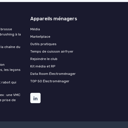
Appareils ménagers
 brosse
Média
 brushing à la
Marketplace
Outils pratiques
 la chaîne du
Temps de cuisson airfryer
Rejoindre le club
ion
Kit média et RP
s, les leçons
Data Room Électroménager
TOP 50 Électroménager
t rabot qui
lex : une VMC
de prise de