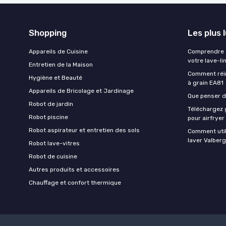
Shopping
Les plus 
Appareils de Cuisine
Comprendre e
votre lave-li
Entretien de la Maison
Comment réin
Hygiène et Beauté
à grain EA81
Appareils de Bricolage et Jardinage
Que penser de
Robot de jardin
Téléchargez g
Robot piscine
pour airfryer
Robot aspirateur et entretien des sols
Comment util
laver Valberg
Robot lave-vitres
Robot de cuisine
Autres produits et accessoires
Chauffage et confort thermique