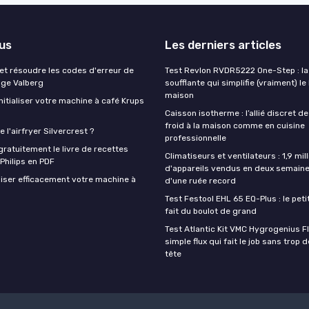
lus
Les derniers articles
t résoudre les codes d'erreur de
Test Revlon RVDR5222 One-Step : la
nge Valberg
soufflante qui simplifie (vraiment) le
maison
itialiser votre machine à café Krups
Caisson isotherme : l’allié discret de
froid à la maison comme en cuisine
 l'airfryer Silvercrest ?
professionnelle
ratuitement le livre de recettes
Climatiseurs et ventilateurs : 1,9 mill
 Philips en PDF
d'appareils vendus en deux semaine
iser efficacement votre machine à
d'une ruée record
Test Festool EHL 65 EQ-Plus : le peti
fait du boulot de grand
Test Atlantic Kit VMC Hygrogenius F
simple flux qui fait le job sans trop 
tête