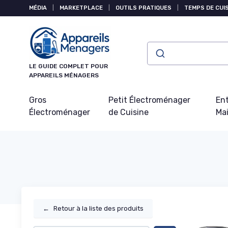
Panneau de gestion des cookies
MÉDIA
|
MARKETPLACE
|
OUTILS PRATIQUES
|
TEMPS DE CUI
LE GUIDE COMPLET POUR
APPAREILS MÉNAGERS
Gros
Petit Électroménager
Ent
Électroménager
de Cuisine
Ma
←
Retour à la liste des produits