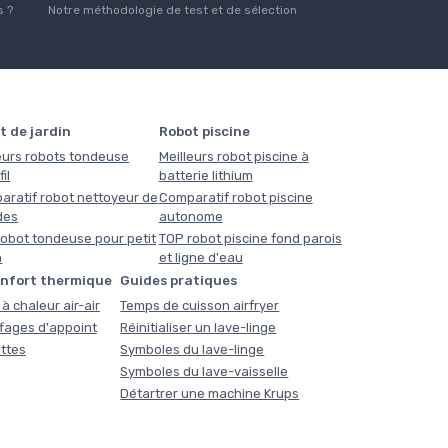
 ?
Notre méthodologie de test et de sélection
t de jardin
Robot piscine
eurs robots tondeuse
Meilleurs robot piscine à
il
batterie lithium
aratif robot nettoyeur de
Comparatif robot piscine
des
autonome
obot tondeuse pour petit
TOP robot piscine fond parois
n
et ligne d'eau
onfort thermique
Guides pratiques
à chaleur air-air
Temps de cuisson airfryer
fages d'appoint
Réinitialiser un lave-linge
ttes
Symboles du lave-linge
Symboles du lave-vaisselle
Détartrer une machine Krups