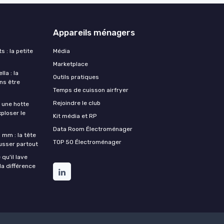
Appareils ménagers
s : la petite
Média
Marketplace
la : la
Outils pratiques
ans être
Temps de cuisson airfryer
Rejoindre le club
une hotte
xploser le
Kit média et RP
Data Room Électroménager
 mm : la tête
TOP 50 Électroménager
ousser partout
qu'il lave
la différence