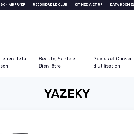
SSON AIRFRYER
|
REJOINDRE LE CLUB
|
KIT MÉDIA ET RP
|
DATA ROOM 
retien de la
Beauté, Santé et
Guides et Conseil
ison
Bien-être
d'Utilisation
YAZEKY