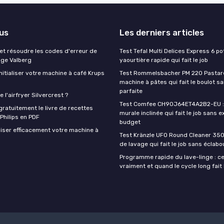
lus
Les derniers articles
t résoudre les codes d'erreur de
Test Tefal Multi Delices Express 6 pot
nge Valberg
yaourtière rapide qui fait le job
itialiser votre machine à café Krups
Test Rommelsbacher PM 220 Pastarel
machine à pâtes qui fait le boulot s
parfaite
 l'airfryer Silvercrest ?
Test Comfee CH90J64ET4A2B2-EU : 
ratuitement le livre de recettes
murale inclinée qui fait le job sans e
 Philips en PDF
budget
iser efficacement votre machine à
Test Kränzle UFO Round Cleaner 350
de lavage qui fait le job sans éclab
Programme rapide du lave-linge : ce 
vraiment et quand le cycle long fait 