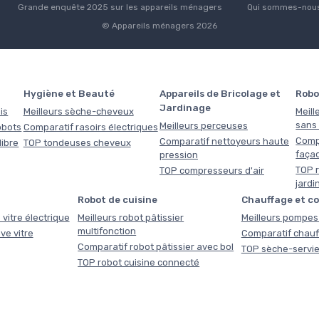
Grande enquête 2025 sur les appareils ménagers
Qui sommes-nous
© Appareils ménagers 2026
Hygiène et Beauté
Appareils de Bricolage et
Robo
Jardinage
is
Meilleurs sèche-cheveux
Meill
sans f
Meilleurs perceuses
obots
Comparatif rasoirs électriques
Comp
Comparatif nettoyeurs haute
libre
TOP tondeuses cheveux
faça
pression
TOP r
TOP compresseurs d'air
jardi
Robot de cuisine
Chauffage et c
 vitre électrique
Meilleurs robot pâtissier
Meilleurs pompes 
multifonction
ve vitre
Comparatif chauf
Comparatif robot pâtissier avec bol
TOP sèche-servie
TOP robot cuisine connecté