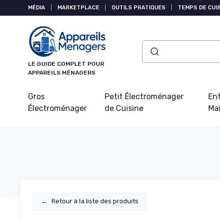
Panneau de gestion des cookies
MÉDIA
|
MARKETPLACE
|
OUTILS PRATIQUES
|
TEMPS DE CUI
LE GUIDE COMPLET POUR
APPAREILS MÉNAGERS
Gros
Petit Électroménager
Ent
Électroménager
de Cuisine
Ma
←
Retour à la liste des produits