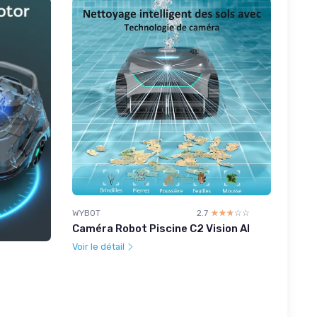
WYBOT
2.7
☆☆☆☆☆
★★★★★
Caméra Robot Piscine C2 Vision AI
Voir le détail