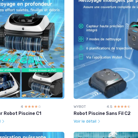
4
☆☆☆☆☆
★★★★★
WYBOT
4.5
☆☆☆☆☆
★★★★★
r Robot Piscine C1
Robot Piscine Sans Fil C2
l
Voir le détail