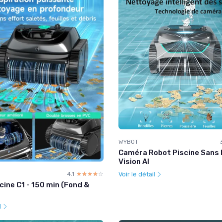
WYBOT
Caméra Robot Piscine Sans F
Vision AI
4.1
☆☆☆☆☆
★★★★★
Voir le détail
cine C1 - 150 min (Fond &
l