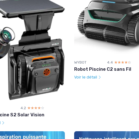
WYBOT
4.4
☆☆☆☆☆
★★★★★
Robot Piscine C2 sans Fil
Voir le détail
4.2
☆☆☆☆☆
★★★★★
cine S2 Solar Vision
l