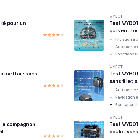
WYBOT
lié pour un
Test WYBOT C
qui veut to
★★★★★
★★★★★
+
Filtration à
+
Autonomie c
+
Fonctionnali
WYBOT
qui nettoie sans
Test WYBOT 
sans fil et 
★★★★★
★★★★★
+
Autonomie s
+
Navigation e
+
Bon rapport 
WYBOT
: le compagnon
Test WYBOT C
il
boulot sans
★★★★★
★★★★★