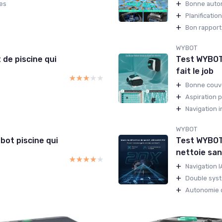
+
ces
Bonne auto
+
Planification
+
Bon rapport 
WYBOT
 de piscine qui
Test WYBOT C
fait le job
★★★★★
★★★★★
+
Bonne couv
+
Aspiration 
+
Navigation i
WYBOT
bot piscine qui
Test WYBOT 
nettoie sans
★★★★★
★★★★★
+
Navigation 
+
Double systè
+
Autonomie 