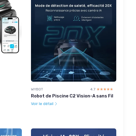
WYBOT
4.7
☆☆☆☆☆
★★★★★
Robot de Piscine C2 Vision-A sans Fil
Voir le détail