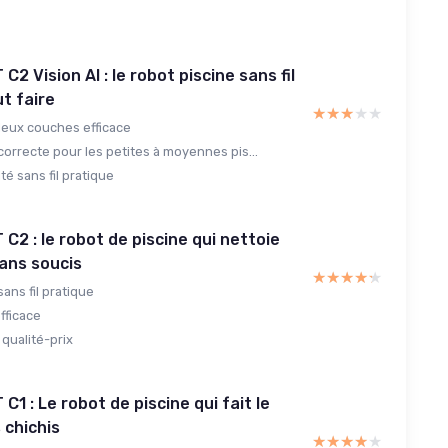
2 Vision AI : le robot piscine sans fil
ut faire
★★★★★
★★★★★
 deux couches efficace
orrecte pour les petites à moyennes pis...
té sans fil pratique
C2 : le robot de piscine qui nettoie
sans soucis
★★★★★
★★★★★
ans fil pratique
fficace
qualité-prix
1 : Le robot de piscine qui fait le
 chichis
★★★★★
★★★★★