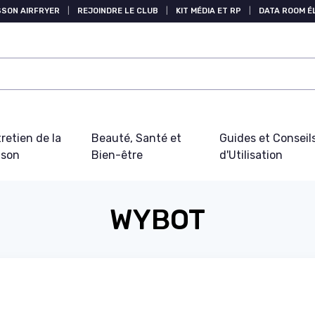
SSON AIRFRYER
|
REJOINDRE LE CLUB
|
KIT MÉDIA ET RP
|
DATA ROOM 
retien de la
Beauté, Santé et
Guides et Conseil
ison
Bien-être
d'Utilisation
WYBOT