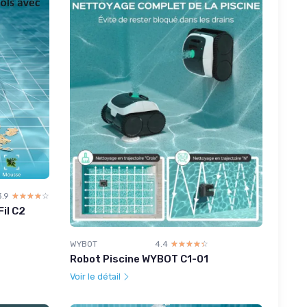
3.9
☆☆☆☆☆
★★★★★
il C2
WYBOT
4.4
☆☆☆☆☆
★★★★★
Robot Piscine WYBOT C1-01
Voir le détail