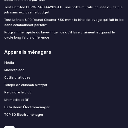
Test Comfee CH90J64ET4A2B2-EU : une hotte murale inclinée qui fait le
job sans exploser le budget
Test Kränzle UFO Round Cleaner 350 mm : la tête de lavage qui fait le job
sans éclabousser partout
Programme rapide du lave-linge : ce qu'il lave vraiment et quand le
cycle long fait la différence
Appareils ménagers
Média
Marketplace
Outils pratiques
Temps de cuisson airfryer
Rejoindre le club
Kit média et RP
Data Room Électroménager
TOP 50 Électroménager