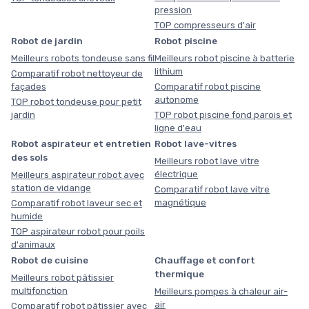
pression
TOP compresseurs d'air
Robot de jardin
Robot piscine
Meilleurs robots tondeuse sans fil
Meilleurs robot piscine à batterie
lithium
Comparatif robot nettoyeur de
façades
Comparatif robot piscine
autonome
TOP robot tondeuse pour petit
jardin
TOP robot piscine fond parois et
ligne d'eau
Robot aspirateur et entretien
Robot lave-vitres
des sols
Meilleurs robot lave vitre
électrique
Meilleurs aspirateur robot avec
station de vidange
Comparatif robot lave vitre
magnétique
Comparatif robot laveur sec et
humide
TOP aspirateur robot pour poils
d'animaux
Robot de cuisine
Chauffage et confort
thermique
Meilleurs robot pâtissier
multifonction
Meilleurs pompes à chaleur air-
air
Comparatif robot pâtissier avec