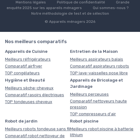
Mentions légales
Politique de confidentialité
Grande
enquête 2025 sur les appareils ménagers
Qui sommes-nous ?
Notre méthodologie de test et de sélection
© Appareils ménagers 2026
Nos meilleurs comparatifs
Appareils de Cuisine
Entretien de la Maison
Meilleurs réfrigérateurs
Meilleurs aspirateurs balais
Comparatif airfryer
Comparatif aspirateurs robots
TOP congélateurs
TOP lave-vaisselles pose libre
Hygiène et Beauté
Appareils de Bricolage et
Jardinage
Meilleurs sèche-cheveux
Meilleurs perceuses
Comparatif rasoirs électriques
Comparatif nettoyeurs haute
TOP tondeuses cheveux
pression
TOP compresseurs d'air
Robot de jardin
Robot piscine
Meilleurs robots tondeuse sans fil
Meilleurs robot piscine à batterie
lithium
Comparatif robot nettoyeur de