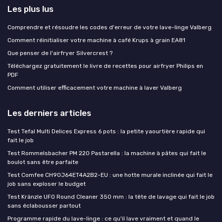
Les plus lus
Comprendre et résoudre les codes d'erreur de votre lave-linge Valberg
Comment réinitialiser votre machine à café Krups à grain EA81
Que penser de l'airfryer Silvercrest ?
Téléchargez gratuitement le livre de recettes pour airfryer Philips en
PDF
Comment utiliser efficacement votre machine à laver Valberg
Les derniers articles
Test Tefal Multi Delices Express 6 pots : la petite yaourtière rapide qui
fait le job
Test Rommelsbacher PM 220 Pastarella : la machine à pâtes qui fait le
boulot sans être parfaite
Test Comfee CH90J64ET4A2B2-EU : une hotte murale inclinée qui fait le
job sans exploser le budget
Test Kränzle UFO Round Cleaner 350 mm : la tête de lavage qui fait le job
sans éclabousser partout
Programme rapide du lave-linge : ce qu'il lave vraiment et quand le