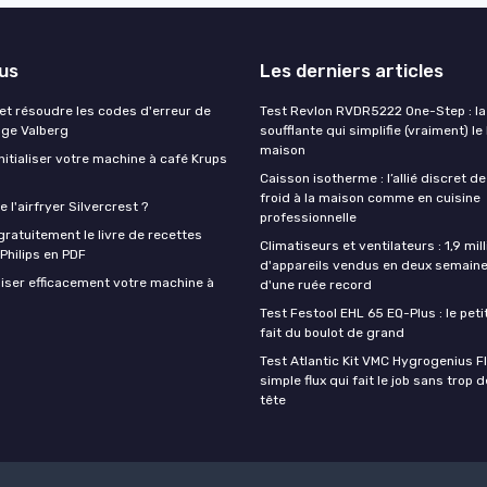
lus
Les derniers articles
t résoudre les codes d'erreur de
Test Revlon RVDR5222 One-Step : la
nge Valberg
soufflante qui simplifie (vraiment) le
maison
itialiser votre machine à café Krups
Caisson isotherme : l’allié discret de
froid à la maison comme en cuisine
 l'airfryer Silvercrest ?
professionnelle
ratuitement le livre de recettes
Climatiseurs et ventilateurs : 1,9 mill
 Philips en PDF
d'appareils vendus en deux semaine
iser efficacement votre machine à
d'une ruée record
Test Festool EHL 65 EQ-Plus : le peti
fait du boulot de grand
Test Atlantic Kit VMC Hygrogenius F
simple flux qui fait le job sans trop 
tête