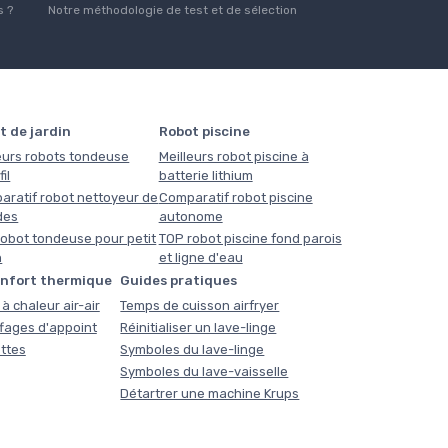
 ?
Notre méthodologie de test et de sélection
t de jardin
Robot piscine
eurs robots tondeuse
Meilleurs robot piscine à
il
batterie lithium
aratif robot nettoyeur de
Comparatif robot piscine
des
autonome
obot tondeuse pour petit
TOP robot piscine fond parois
n
et ligne d'eau
onfort thermique
Guides pratiques
à chaleur air-air
Temps de cuisson airfryer
fages d'appoint
Réinitialiser un lave-linge
ttes
Symboles du lave-linge
Symboles du lave-vaisselle
Détartrer une machine Krups