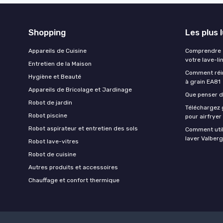
Shopping
Les plus 
Appareils de Cuisine
Comprendre e
votre lave-li
Entretien de la Maison
Comment réin
Hygiène et Beauté
à grain EA81
Appareils de Bricolage et Jardinage
Que penser de
Robot de jardin
Téléchargez g
Robot piscine
pour airfryer
Robot aspirateur et entretien des sols
Comment util
laver Valberg
Robot lave-vitres
Robot de cuisine
Autres produits et accessoires
Chauffage et confort thermique