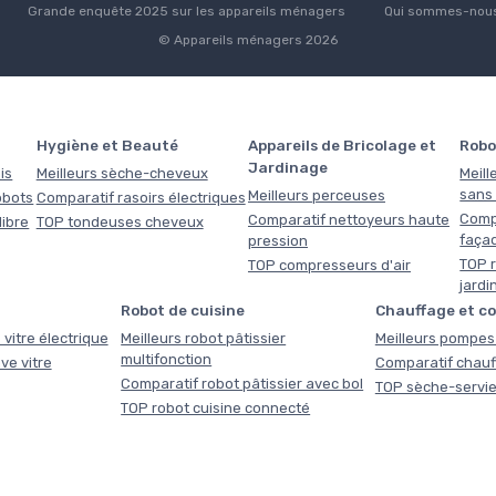
Grande enquête 2025 sur les appareils ménagers
Qui sommes-nous
© Appareils ménagers 2026
Hygiène et Beauté
Appareils de Bricolage et
Robo
Jardinage
is
Meilleurs sèche-cheveux
Meill
sans f
Meilleurs perceuses
obots
Comparatif rasoirs électriques
Comp
Comparatif nettoyeurs haute
libre
TOP tondeuses cheveux
faça
pression
TOP r
TOP compresseurs d'air
jardi
Robot de cuisine
Chauffage et c
 vitre électrique
Meilleurs robot pâtissier
Meilleurs pompes 
multifonction
ve vitre
Comparatif chauf
Comparatif robot pâtissier avec bol
TOP sèche-servie
TOP robot cuisine connecté