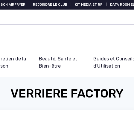
SSON AIRFRYER
|
REJOINDRE LE CLUB
|
KIT MÉDIA ET RP
|
DATA ROOM 
retien de la
Beauté, Santé et
Guides et Conseil
ison
Bien-être
d'Utilisation
VERRIERE FACTORY