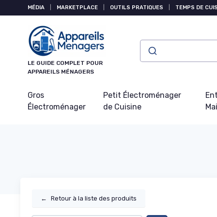
Panneau de gestion des cookies
MÉDIA
|
MARKETPLACE
|
OUTILS PRATIQUES
|
TEMPS DE CUI
LE GUIDE COMPLET POUR
APPAREILS MÉNAGERS
Gros
Petit Électroménager
Ent
Électroménager
de Cuisine
Ma
←
Retour à la liste des produits