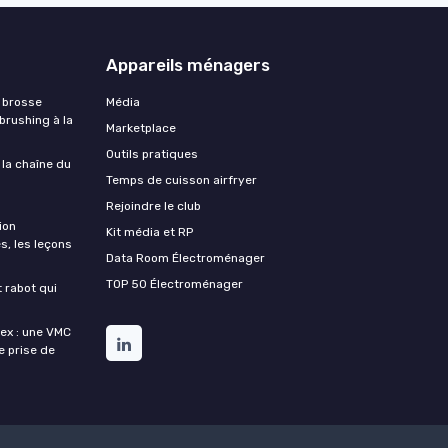
Appareils ménagers
 brosse
Média
 brushing à la
Marketplace
Outils pratiques
 la chaîne du
Temps de cuisson airfryer
Rejoindre le club
ion
Kit média et RP
s, les leçons
Data Room Électroménager
TOP 50 Électroménager
t rabot qui
lex : une VMC
de prise de