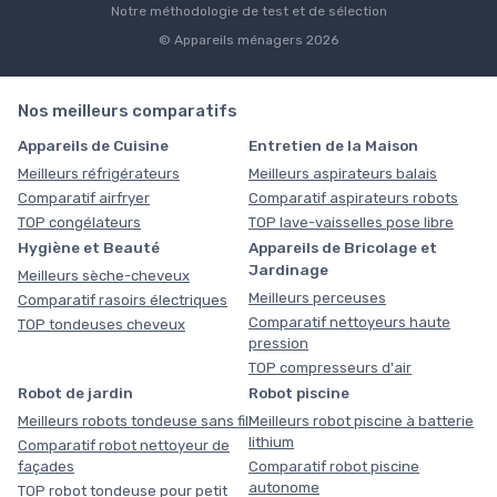
Notre méthodologie de test et de sélection
© Appareils ménagers 2026
Nos meilleurs comparatifs
Appareils de Cuisine
Entretien de la Maison
Meilleurs réfrigérateurs
Meilleurs aspirateurs balais
Comparatif airfryer
Comparatif aspirateurs robots
TOP congélateurs
TOP lave-vaisselles pose libre
Hygiène et Beauté
Appareils de Bricolage et
Jardinage
Meilleurs sèche-cheveux
Meilleurs perceuses
Comparatif rasoirs électriques
Comparatif nettoyeurs haute
TOP tondeuses cheveux
pression
TOP compresseurs d'air
Robot de jardin
Robot piscine
Meilleurs robots tondeuse sans fil
Meilleurs robot piscine à batterie
lithium
Comparatif robot nettoyeur de
façades
Comparatif robot piscine
autonome
TOP robot tondeuse pour petit