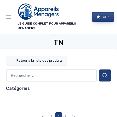
Panneau de gestion des cookies
TOPs
LE GUIDE COMPLET POUR APPAREILS
MÉNAGERS
TN
←
Retour à la liste des produits
Catégories
‹‹
‹
1
›
››