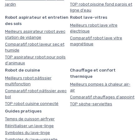
jardin
TOP robot piscine fond parois et
ligne d'eau
Robot aspirateur et entretien
Robot lave-vitres
des sols
Meilleurs robot lave vitre
électrique
Meilleurs aspirateur robot avec
station de vidange
Comparatif robot lave vitre
magnétique
Comparatif robot laveur sec et
humide
TOP aspirateur robot pour poils
d'animaux
Robot de cuisine
Chauffage et confort
thermique
Meilleurs robot pâtissier
multifonction
Meilleurs pompes à chaleur air-
air
Comparatif robot pâtissier avec
bol
Comparatif chauffages d'appoint
TOP robot cuisine connecté
TOP sèche-serviettes
Guides pratiques
Temps de cuisson airfryer
Réinitialiser un lave-linge
Symboles du lave-linge
Symboles du lave-vaisselle