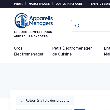
Panneau de gestion des cookies
MÉDIA
|
MARKETPLACE
|
OUTILS PRATIQUES
|
TEMPS DE CUI
LE GUIDE COMPLET POUR
APPAREILS MÉNAGERS
Gros
Petit Électroménager
Ent
Électroménager
de Cuisine
Ma
←
Retour à la liste des produits