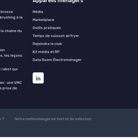
Appareils ménagers
 brosse
Média
 brushing à la
Marketplace
Outils pratiques
 la chaîne du
Temps de cuisson airfryer
Rejoindre le club
ion
Kit média et RP
s, les leçons
Data Room Électroménager
t rabot qui
lex : une VMC
de prise de
 ?
Notre méthodologie de test et de sélection