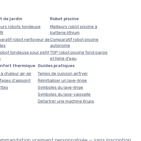
t de jardin
Robot piscine
eurs robots tondeuse
Meilleurs robot piscine à
il
batterie lithium
aratif robot nettoyeur de
Comparatif robot piscine
des
autonome
obot tondeuse pour petit
TOP robot piscine fond parois
n
et ligne d'eau
onfort thermique
Guides pratiques
à chaleur air-air
Temps de cuisson airfryer
fages d'appoint
Réinitialiser un lave-linge
ttes
Symboles du lave-linge
Symboles du lave-vaisselle
Détartrer une machine Krups
commandation vraiment personnalisée — sans inscription,