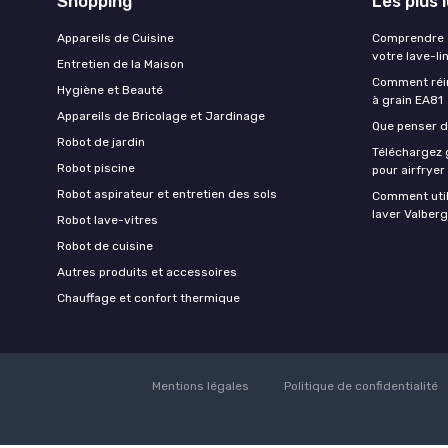
Shopping
Les plus 
Appareils de Cuisine
Comprendre e
votre lave-li
Entretien de la Maison
Comment réin
Hygiène et Beauté
à grain EA81
Appareils de Bricolage et Jardinage
Que penser de
Robot de jardin
Téléchargez g
Robot piscine
pour airfryer
Robot aspirateur et entretien des sols
Comment util
laver Valberg
Robot lave-vitres
Robot de cuisine
Autres produits et accessoires
Chauffage et confort thermique
Mentions légales
Politique de confidentialité