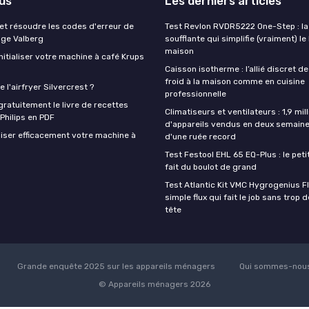
lus
Les derniers articles
t résoudre les codes d'erreur de
Test Revlon RVDR5222 One-Step : la
nge Valberg
soufflante qui simplifie (vraiment) le
maison
itialiser votre machine à café Krups
Caisson isotherme : l’allié discret de
froid à la maison comme en cuisine
 l'airfryer Silvercrest ?
professionnelle
ratuitement le livre de recettes
Climatiseurs et ventilateurs : 1,9 mill
 Philips en PDF
d'appareils vendus en deux semaine
iser efficacement votre machine à
d'une ruée record
Test Festool EHL 65 EQ-Plus : le peti
fait du boulot de grand
Test Atlantic Kit VMC Hygrogenius F
simple flux qui fait le job sans trop 
tête
Grande enquête 2025 sur les appareils ménagers
Qui sommes-nous
© Appareils ménagers 2026