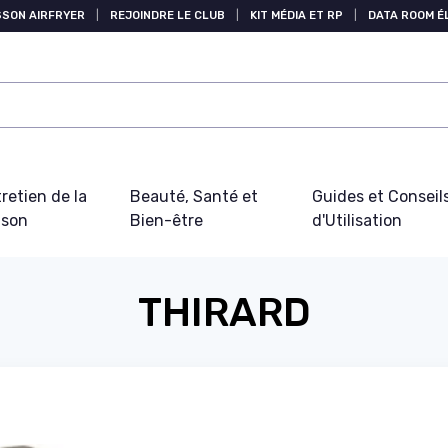
SSON AIRFRYER
|
REJOINDRE LE CLUB
|
KIT MÉDIA ET RP
|
DATA ROOM 
retien de la
Beauté, Santé et
Guides et Conseil
ison
Bien-être
d'Utilisation
THIRARD