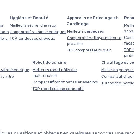
Hygiène et Beauté
Appareils de Bricolage et
Robo
Jardinage
is
Meilleurs sèche-cheveux
Meill
sans f
Meilleurs perceuses
obots
Comparatif rasoirs électriques
Comp
Comparatif nettoyeurs haute
libre
TOP tondeuses cheveux
faça
pression
TOP r
TOP compresseurs d'air
jardi
Robot de cuisine
Chauffage et c
 vitre électrique
Meilleurs robot pâtissier
Meilleurs pompes 
multifonction
ve vitre
Comparatif chauf
Comparatif robot pâtissier avec bol
TOP sèche-servie
TOP robot cuisine connecté
quelques questions et obtenez en quelques secondes une re