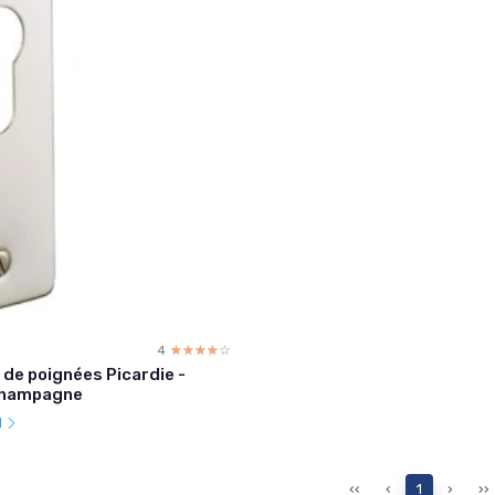
4
☆☆☆☆☆
★★★★★
de poignées Picardie -
champagne
l
‹‹
‹
1
›
››