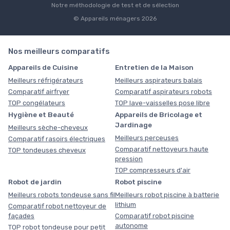
Notre méthodologie de test et de sélection
© Appareils ménagers 2026
Nos meilleurs comparatifs
Appareils de Cuisine
Entretien de la Maison
Meilleurs réfrigérateurs
Meilleurs aspirateurs balais
Comparatif airfryer
Comparatif aspirateurs robots
TOP congélateurs
TOP lave-vaisselles pose libre
Hygiène et Beauté
Appareils de Bricolage et
Jardinage
Meilleurs sèche-cheveux
Meilleurs perceuses
Comparatif rasoirs électriques
Comparatif nettoyeurs haute
TOP tondeuses cheveux
pression
TOP compresseurs d'air
Robot de jardin
Robot piscine
Meilleurs robots tondeuse sans fil
Meilleurs robot piscine à batterie
lithium
Comparatif robot nettoyeur de
façades
Comparatif robot piscine
autonome
TOP robot tondeuse pour petit