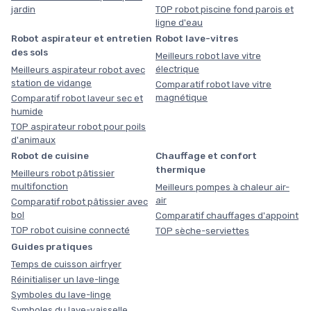
jardin
TOP robot piscine fond parois et
ligne d'eau
Robot aspirateur et entretien
Robot lave-vitres
des sols
Meilleurs robot lave vitre
électrique
Meilleurs aspirateur robot avec
station de vidange
Comparatif robot lave vitre
magnétique
Comparatif robot laveur sec et
humide
TOP aspirateur robot pour poils
d'animaux
Robot de cuisine
Chauffage et confort
thermique
Meilleurs robot pâtissier
multifonction
Meilleurs pompes à chaleur air-
air
Comparatif robot pâtissier avec
bol
Comparatif chauffages d'appoint
TOP robot cuisine connecté
TOP sèche-serviettes
Guides pratiques
Temps de cuisson airfryer
Réinitialiser un lave-linge
Symboles du lave-linge
Symboles du lave-vaisselle