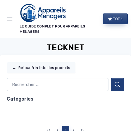
Panneau de gestion des cookies
TOPs
LE GUIDE COMPLET POUR APPAREILS
MÉNAGERS
TECKNET
←
Retour à la liste des produits
Catégories
‹‹
‹
1
›
››