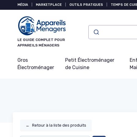
Panneau de gestion des cookies
MÉDIA
|
MARKETPLACE
|
OUTILS PRATIQUES
|
TEMPS DE CUI
LE GUIDE COMPLET POUR
APPAREILS MÉNAGERS
Gros
Petit Électroménager
Ent
Électroménager
de Cuisine
Ma
←
Retour à la liste des produits