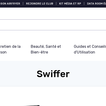
SSON AIRFRYER
|
REJOINDRE LE CLUB
|
KIT MÉDIA ET RP
|
DATA ROOM 
retien de la
Beauté, Santé et
Guides et Conseil
ison
Bien-être
d'Utilisation
Swiffer