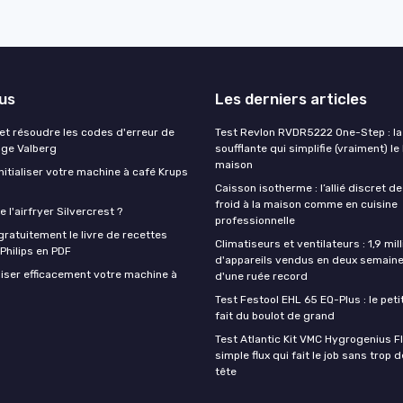
lus
Les derniers articles
t résoudre les codes d'erreur de
Test Revlon RVDR5222 One-Step : la
nge Valberg
soufflante qui simplifie (vraiment) le
maison
itialiser votre machine à café Krups
Caisson isotherme : l’allié discret de
froid à la maison comme en cuisine
 l'airfryer Silvercrest ?
professionnelle
ratuitement le livre de recettes
Climatiseurs et ventilateurs : 1,9 mill
 Philips en PDF
d'appareils vendus en deux semaine
iser efficacement votre machine à
d'une ruée record
Test Festool EHL 65 EQ-Plus : le peti
fait du boulot de grand
Test Atlantic Kit VMC Hygrogenius F
simple flux qui fait le job sans trop 
tête