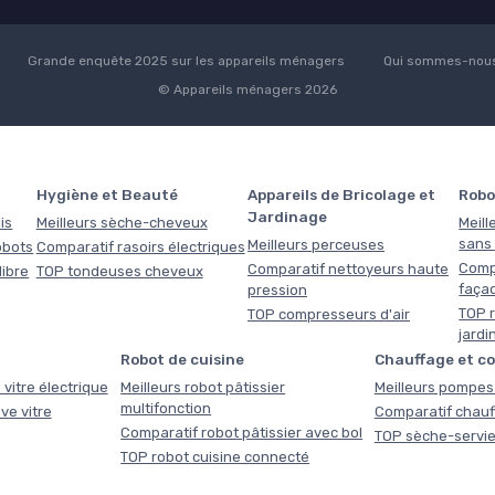
Grande enquête 2025 sur les appareils ménagers
Qui sommes-nous
© Appareils ménagers 2026
Hygiène et Beauté
Appareils de Bricolage et
Robo
Jardinage
is
Meilleurs sèche-cheveux
Meill
sans f
Meilleurs perceuses
obots
Comparatif rasoirs électriques
Comp
Comparatif nettoyeurs haute
libre
TOP tondeuses cheveux
faça
pression
TOP r
TOP compresseurs d'air
jardi
Robot de cuisine
Chauffage et c
 vitre électrique
Meilleurs robot pâtissier
Meilleurs pompes 
multifonction
ve vitre
Comparatif chauf
Comparatif robot pâtissier avec bol
TOP sèche-servie
TOP robot cuisine connecté