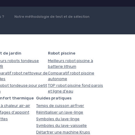
 ?
Notre méthodologie de test et de sélection
t de jardin
Robot piscine
eurs robots tondeuse
Meilleurs robot piscine à
il
batterie lithium
aratif robot nettoyeur de
Comparatif robot piscine
des
autonome
obot tondeuse pour petit
TOP robot piscine fond parois
n
et ligne d'eau
onfort thermique
Guides pratiques
à chaleur air-air
Temps de cuisson airfryer
fages d'appoint
Réinitialiser un lave-linge
ttes
Symboles du lave-linge
Symboles du lave-vaisselle
Détartrer une machine Krups