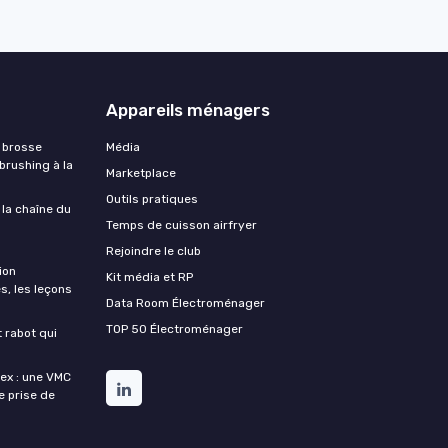
Appareils ménagers
 brosse
Média
 brushing à la
Marketplace
Outils pratiques
 la chaîne du
Temps de cuisson airfryer
Rejoindre le club
ion
Kit média et RP
s, les leçons
Data Room Électroménager
TOP 50 Électroménager
t rabot qui
lex : une VMC
de prise de