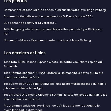
Les plus lus
Comprendre et résoudre les codes d'erreur de votre lave-linge Valberg
Comment réinitialiser votre machine à café Krups à grain EA81
Que penser de l'airfryer Silvercrest ?
Téléchargez gratuitement le livre de recettes pour airfryer Philips en
PDF
Comment utiliser efficacement votre machine à laver Valberg
Les derniers articles
Test Tefal Multi Delices Express 6 pots : la petite yaourtière rapide qui
fait le job
Test Rommelsbacher PM 220 Pastarella : la machine à pâtes qui fait le
boulot sans être parfaite
Test Comfee CH90J64ET4A2B2-EU : une hotte murale inclinée qui fait le
job sans exploser le budget
Test Kränzle UFO Round Cleaner 350 mm : la tête de lavage qui fait le job
sans éclabousser partout
Programme rapide du lave-linge : ce qu'il lave vraiment et quand le
cycle long fait la différence