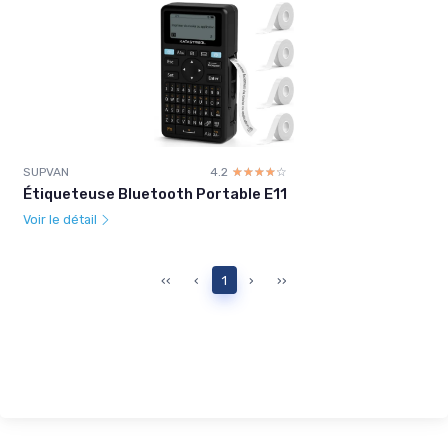
SUPVAN
4.2
☆☆☆☆☆
★★★★★
Étiqueteuse Bluetooth Portable E11
Voir le détail
‹‹
‹
1
›
››