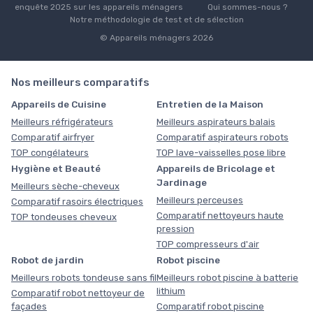
enquête 2025 sur les appareils ménagers
Qui sommes-nous ?
Notre méthodologie de test et de sélection
© Appareils ménagers 2026
Nos meilleurs comparatifs
Appareils de Cuisine
Entretien de la Maison
Meilleurs réfrigérateurs
Meilleurs aspirateurs balais
Comparatif airfryer
Comparatif aspirateurs robots
TOP congélateurs
TOP lave-vaisselles pose libre
Hygiène et Beauté
Appareils de Bricolage et
Jardinage
Meilleurs sèche-cheveux
Meilleurs perceuses
Comparatif rasoirs électriques
Comparatif nettoyeurs haute
TOP tondeuses cheveux
pression
TOP compresseurs d'air
Robot de jardin
Robot piscine
Meilleurs robots tondeuse sans fil
Meilleurs robot piscine à batterie
lithium
Comparatif robot nettoyeur de
façades
Comparatif robot piscine