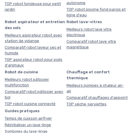
autonome
TOP robot tondeuse pour petit
jardin
TOP robot piscine fond parois et
ligne d'eau
Robot aspirateur et entretien
Robot lave-vitres
des sols
Meilleurs robot lave vitre
électrique
Meilleurs aspirateur robot avec
station de vidange
Comparatif robot lave vitre
magnétique
Comparatif robot laveur sec et
humide
TOP aspirateur robot pour poils
d'animaux
Robot de cuisine
Chauffage et confort
thermique
Meilleurs robot pâtissier
multifonction
Meilleurs pompes à chaleur air-
air
Comparatif robot pâtissier avec
bol
Comparatif chauffages d'appoint
TOP robot cuisine connecté
TOP sèche-serviettes
Guides pratiques
Temps de cuisson airfryer
Réinitialiser un lave-linge
Symboles du lave-linge