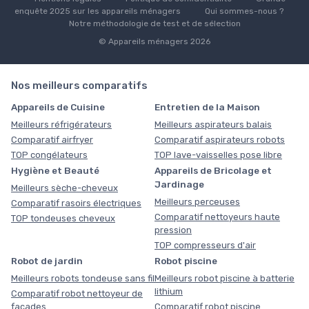
enquête 2025 sur les appareils ménagers
Qui sommes-nous ?
Notre méthodologie de test et de sélection
© Appareils ménagers 2026
Nos meilleurs comparatifs
Appareils de Cuisine
Entretien de la Maison
Meilleurs réfrigérateurs
Meilleurs aspirateurs balais
Comparatif airfryer
Comparatif aspirateurs robots
TOP congélateurs
TOP lave-vaisselles pose libre
Hygiène et Beauté
Appareils de Bricolage et
Jardinage
Meilleurs sèche-cheveux
Meilleurs perceuses
Comparatif rasoirs électriques
Comparatif nettoyeurs haute
TOP tondeuses cheveux
pression
TOP compresseurs d'air
Robot de jardin
Robot piscine
Meilleurs robots tondeuse sans fil
Meilleurs robot piscine à batterie
lithium
Comparatif robot nettoyeur de
façades
Comparatif robot piscine