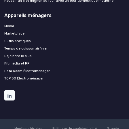
Réussir un filet mignon au four avec un four domestique moderne
Appareils ménagers
Média
Marketplace
Outils pratiques
Temps de cuisson airfryer
Rejoindre le club
Kit média et RP
Data Room Électroménager
TOP 50 Électroménager
Mentions légales
Politique de confidentialité
Grande