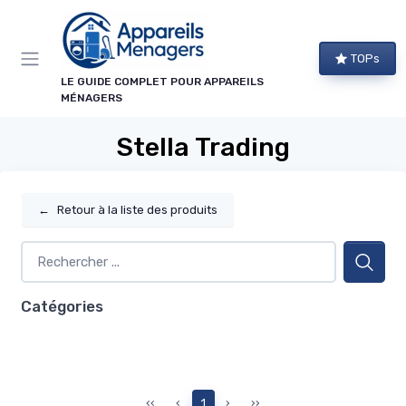
Panneau de gestion des cookies
TOPs
LE GUIDE COMPLET POUR APPAREILS
MÉNAGERS
Stella Trading
←
Retour à la liste des produits
Catégories
‹‹
‹
1
›
››