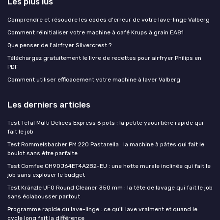
Les plus lus
Comprendre et résoudre les codes d'erreur de votre lave-linge Valberg
Comment réinitialiser votre machine à café Krups à grain EA81
Que penser de l'airfryer Silvercrest ?
Téléchargez gratuitement le livre de recettes pour airfryer Philips en
PDF
Comment utiliser efficacement votre machine à laver Valberg
Les derniers articles
Test Tefal Multi Delices Express 6 pots : la petite yaourtière rapide qui
fait le job
Test Rommelsbacher PM 220 Pastarella : la machine à pâtes qui fait le
boulot sans être parfaite
Test Comfee CH90J64ET4A2B2-EU : une hotte murale inclinée qui fait le
job sans exploser le budget
Test Kränzle UFO Round Cleaner 350 mm : la tête de lavage qui fait le job
sans éclabousser partout
Programme rapide du lave-linge : ce qu'il lave vraiment et quand le
cycle long fait la différence