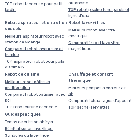
autonome
TOP robot tondeuse pour petit
jardin
TOP robot piscine fond parois et
ligne d'eau
Robot aspirateur et entretien
Robot lave-vitres
des sols
Meilleurs robot lave vitre
électrique
Meilleurs aspirateur robot avec
station de vidange
Comparatif robot lave vitre
magnétique
Comparatif robot laveur sec et
humide
TOP aspirateur robot pour poils
d'animaux
Robot de cuisine
Chauffage et confort
thermique
Meilleurs robot pâtissier
multifonction
Meilleurs pompes à chaleur air-
air
Comparatif robot pâtissier avec
bol
Comparatif chauffages d'appoint
TOP robot cuisine connecté
TOP sèche-serviettes
Guides pratiques
Temps de cuisson airfryer
Réinitialiser un lave-linge
Symboles du lave-linge