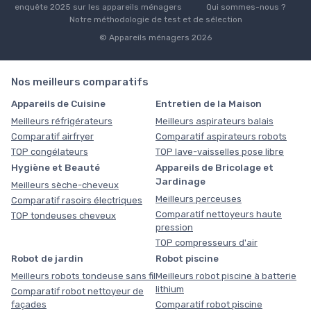
enquête 2025 sur les appareils ménagers
Qui sommes-nous ?
Notre méthodologie de test et de sélection
© Appareils ménagers 2026
Nos meilleurs comparatifs
Appareils de Cuisine
Entretien de la Maison
Meilleurs réfrigérateurs
Meilleurs aspirateurs balais
Comparatif airfryer
Comparatif aspirateurs robots
TOP congélateurs
TOP lave-vaisselles pose libre
Hygiène et Beauté
Appareils de Bricolage et
Jardinage
Meilleurs sèche-cheveux
Meilleurs perceuses
Comparatif rasoirs électriques
Comparatif nettoyeurs haute
TOP tondeuses cheveux
pression
TOP compresseurs d'air
Robot de jardin
Robot piscine
Meilleurs robots tondeuse sans fil
Meilleurs robot piscine à batterie
lithium
Comparatif robot nettoyeur de
façades
Comparatif robot piscine