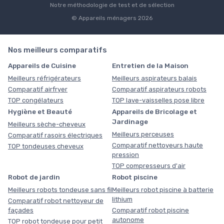
Notre méthodologie de test et de sélection
© Appareils ménagers 2026
Nos meilleurs comparatifs
Appareils de Cuisine
Entretien de la Maison
Meilleurs réfrigérateurs
Meilleurs aspirateurs balais
Comparatif airfryer
Comparatif aspirateurs robots
TOP congélateurs
TOP lave-vaisselles pose libre
Hygiène et Beauté
Appareils de Bricolage et
Jardinage
Meilleurs sèche-cheveux
Meilleurs perceuses
Comparatif rasoirs électriques
Comparatif nettoyeurs haute
TOP tondeuses cheveux
pression
TOP compresseurs d'air
Robot de jardin
Robot piscine
Meilleurs robots tondeuse sans fil
Meilleurs robot piscine à batterie
lithium
Comparatif robot nettoyeur de
façades
Comparatif robot piscine
autonome
TOP robot tondeuse pour petit