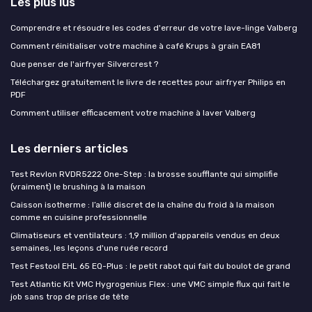
Les plus lus
Comprendre et résoudre les codes d'erreur de votre lave-linge Valberg
Comment réinitialiser votre machine à café Krups à grain EA81
Que penser de l'airfryer Silvercrest ?
Téléchargez gratuitement le livre de recettes pour airfryer Philips en
PDF
Comment utiliser efficacement votre machine à laver Valberg
Les derniers articles
Test Revlon RVDR5222 One-Step : la brosse soufflante qui simplifie
(vraiment) le brushing à la maison
Caisson isotherme : l’allié discret de la chaîne du froid à la maison
comme en cuisine professionnelle
Climatiseurs et ventilateurs : 1,9 million d'appareils vendus en deux
semaines, les leçons d'une ruée record
Test Festool EHL 65 EQ-Plus : le petit rabot qui fait du boulot de grand
Test Atlantic Kit VMC Hygrogenius Flex : une VMC simple flux qui fait le
job sans trop de prise de tête