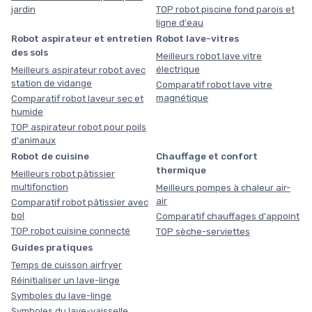
jardin
TOP robot piscine fond parois et
ligne d'eau
Robot aspirateur et entretien
Robot lave-vitres
des sols
Meilleurs robot lave vitre
électrique
Meilleurs aspirateur robot avec
station de vidange
Comparatif robot lave vitre
magnétique
Comparatif robot laveur sec et
humide
TOP aspirateur robot pour poils
d'animaux
Robot de cuisine
Chauffage et confort
thermique
Meilleurs robot pâtissier
multifonction
Meilleurs pompes à chaleur air-
air
Comparatif robot pâtissier avec
bol
Comparatif chauffages d'appoint
TOP robot cuisine connecté
TOP sèche-serviettes
Guides pratiques
Temps de cuisson airfryer
Réinitialiser un lave-linge
Symboles du lave-linge
Symboles du lave-vaisselle