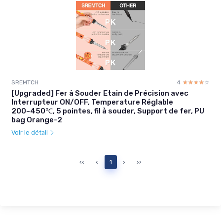
SREMTCH
4
☆☆☆☆☆
★★★★★
[Upgraded] Fer à Souder Etain de Précision avec
Interrupteur ON/OFF, Temperature Réglable
200~450℃, 5 pointes, fil à souder, Support de fer, PU
bag Orange-2
Voir le détail
‹‹
‹
1
›
››