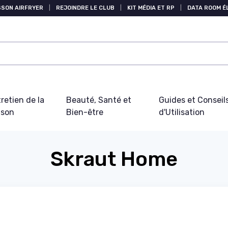
SSON AIRFRYER
|
REJOINDRE LE CLUB
|
KIT MÉDIA ET RP
|
DATA ROOM 
retien de la
Beauté, Santé et
Guides et Conseil
ison
Bien-être
d'Utilisation
Skraut Home