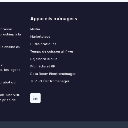
Appareils ménagers
 brosse
Média
 brushing à la
Marketplace
Outils pratiques
 la chaîne du
Temps de cuisson airfryer
Rejoindre le club
ion
Kit média et RP
s, les leçons
Data Room Électroménager
TOP 50 Électroménager
t rabot qui
lex : une VMC
de prise de