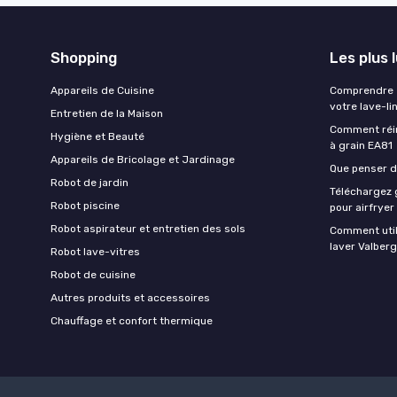
Shopping
Les plus 
Appareils de Cuisine
Comprendre e
votre lave-li
Entretien de la Maison
Comment réin
Hygiène et Beauté
à grain EA81
Appareils de Bricolage et Jardinage
Que penser de
Robot de jardin
Téléchargez g
Robot piscine
pour airfryer
Robot aspirateur et entretien des sols
Comment util
laver Valberg
Robot lave-vitres
Robot de cuisine
Autres produits et accessoires
Chauffage et confort thermique