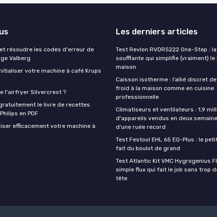
lus
Les derniers articles
t résoudre les codes d'erreur de
Test Revlon RVDR5222 One-Step : la
nge Valberg
soufflante qui simplifie (vraiment) le
maison
itialiser votre machine à café Krups
Caisson isotherme : l’allié discret de
froid à la maison comme en cuisine
 l'airfryer Silvercrest ?
professionnelle
ratuitement le livre de recettes
Climatiseurs et ventilateurs : 1,9 mill
 Philips en PDF
d'appareils vendus en deux semaine
iser efficacement votre machine à
d'une ruée record
Test Festool EHL 65 EQ-Plus : le peti
fait du boulot de grand
Test Atlantic Kit VMC Hygrogenius F
simple flux qui fait le job sans trop 
tête