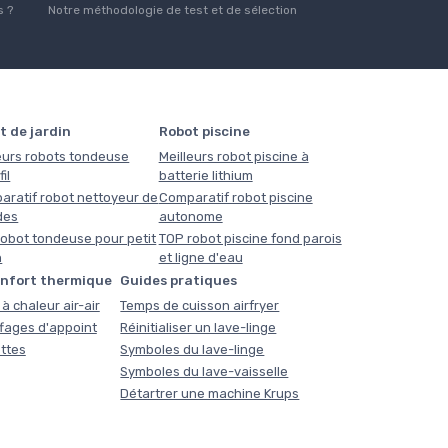
 ?
Notre méthodologie de test et de sélection
t de jardin
Robot piscine
eurs robots tondeuse
Meilleurs robot piscine à
il
batterie lithium
aratif robot nettoyeur de
Comparatif robot piscine
des
autonome
obot tondeuse pour petit
TOP robot piscine fond parois
n
et ligne d'eau
onfort thermique
Guides pratiques
à chaleur air-air
Temps de cuisson airfryer
fages d'appoint
Réinitialiser un lave-linge
ttes
Symboles du lave-linge
Symboles du lave-vaisselle
Détartrer une machine Krups