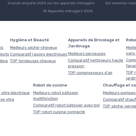
Grande enquête 2025 sur les appareils ménagers
Qui sommes-nous
© Appareils ménagers 2026
Hygiène et Beauté
Appareils de Bricolage et
Robo
Jardinage
is
Meilleurs sèche-cheveux
Meill
sans f
Meilleurs perceuses
obots
Comparatif rasoirs électriques
Comp
Comparatif nettoyeurs haute
libre
TOP tondeuses cheveux
faça
pression
TOP r
TOP compresseurs d'air
jardi
Robot de cuisine
Chauffage et c
 vitre électrique
Meilleurs robot pâtissier
Meilleurs pompes 
multifonction
ve vitre
Comparatif chauf
Comparatif robot pâtissier avec bol
TOP sèche-servie
TOP robot cuisine connecté