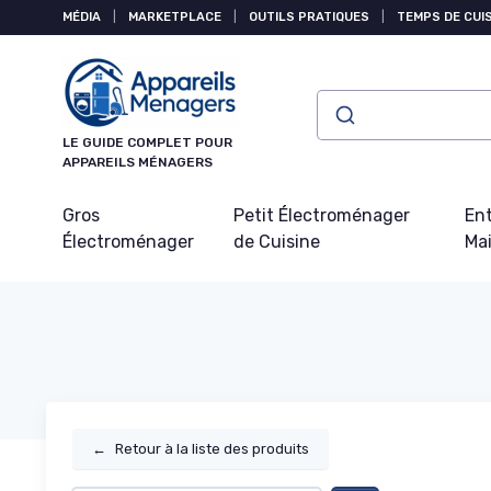
Panneau de gestion des cookies
MÉDIA
|
MARKETPLACE
|
OUTILS PRATIQUES
|
TEMPS DE CUI
LE GUIDE COMPLET POUR
APPAREILS MÉNAGERS
Gros
Petit Électroménager
Ent
Électroménager
de Cuisine
Ma
←
Retour à la liste des produits