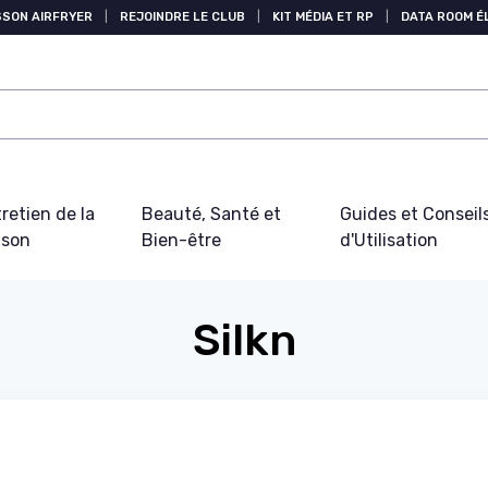
SSON AIRFRYER
|
REJOINDRE LE CLUB
|
KIT MÉDIA ET RP
|
DATA ROOM 
retien de la
Beauté, Santé et
Guides et Conseil
ison
Bien-être
d'Utilisation
Silkn