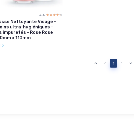
4.4
☆☆☆☆☆
★★★★★
Brosse Nettoyante Visage -
Soins ultra-hygiéniques -
es impuretés - Rose Rose
70mm x 110mm
l
‹‹
‹
1
›
››