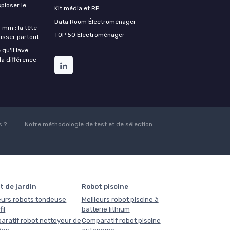
xploser le
Kit média et RP
Data Room Électroménager
 mm : la tête
TOP 50 Électroménager
ousser partout
qu'il lave
la différence
 ?
Notre méthodologie de test et de sélection
t de jardin
Robot piscine
eurs robots tondeuse
Meilleurs robot piscine à
il
batterie lithium
aratif robot nettoyeur de
Comparatif robot piscine