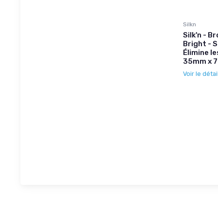
Silkn
Silk'n - 
Bright - 
Élimine l
35mm x 
Voir le détai