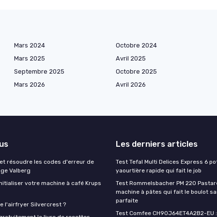
Mars 2024
Octobre 2024
Mars 2025
Avril 2025
Septembre 2025
Octobre 2025
Mars 2026
Avril 2026
lus
Les derniers articles
t résoudre les codes d'erreur de
Test Tefal Multi Delices Express 6 pot
nge Valberg
yaourtière rapide qui fait le job
itialiser votre machine à café Krups
Test Rommelsbacher PM 220 Pastarel
machine à pâtes qui fait le boulot s
parfaite
 l'airfryer Silvercrest ?
Test Comfee CH90J64ET4A2B2-EU : 
ratuitement le livre de recettes