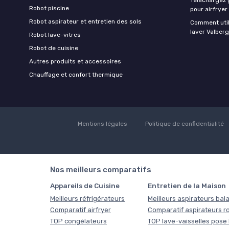
Robot piscine
pour airfryer
Robot aspirateur et entretien des sols
Comment util
laver Valberg
Robot lave-vitres
Robot de cuisine
Autres produits et accessoires
Chauffage et confort thermique
Mentions légales
Politique de confidentialité
Nos meilleurs comparatifs
Appareils de Cuisine
Entretien de la Maison
Meilleurs réfrigérateurs
Meilleurs aspirateurs bala
Comparatif airfryer
Comparatif aspirateurs r
TOP congélateurs
TOP lave-vaisselles pose 