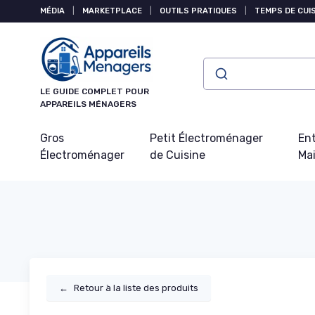
Panneau de gestion des cookies
MÉDIA
|
MARKETPLACE
|
OUTILS PRATIQUES
|
TEMPS DE CUI
LE GUIDE COMPLET POUR
APPAREILS MÉNAGERS
Gros
Petit Électroménager
Ent
Électroménager
de Cuisine
Ma
←
Retour à la liste des produits