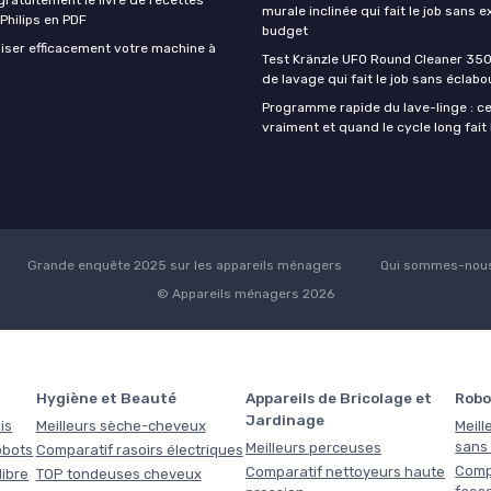
murale inclinée qui fait le job sans e
 Philips en PDF
budget
iser efficacement votre machine à
Test Kränzle UFO Round Cleaner 350
de lavage qui fait le job sans éclab
Programme rapide du lave-linge : ce 
vraiment et quand le cycle long fait 
Grande enquête 2025 sur les appareils ménagers
Qui sommes-nous
© Appareils ménagers 2026
Hygiène et Beauté
Appareils de Bricolage et
Robo
Jardinage
is
Meilleurs sèche-cheveux
Meill
sans f
Meilleurs perceuses
obots
Comparatif rasoirs électriques
Comp
Comparatif nettoyeurs haute
libre
TOP tondeuses cheveux