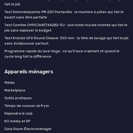
fait le job
Test Rommelsbacher PM 220 Pastarella : la machine à pâtes qui fait le
boulot sans être parfaite
Test Comfee CH90J64ET4A2B2-EU : une hotte murale inclinée qui fait le
job sans exploser le budget
Test Kränzle UFO Round Cleaner 350 mm : la tête de lavage qui fait le job
sans éclabousser partout
Programme rapide du lave-linge : ce qu'il lave vraiment et quand le
cycle long fait la différence
Appareils ménagers
Média
Marketplace
Outils pratiques
Temps de cuisson airfryer
Rejoindre le club
Kit média et RP
Data Room Électroménager