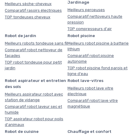
Jardinage
Meilleurs sèche-cheveux
Meilleurs perceuses
Comparatif rasoirs électriques
Comparatif nettoyeurs haute
TOP tondeuses cheveux
pression
TOP compresseurs d'air
Robot de jardin
Robot piscine
Meilleurs robots tondeuse sans fil
Meilleurs robot piscine à batterie
lithium
Comparatif robot nettoyeur de
façades
Comparatif robot piscine
autonome
TOP robot tondeuse pour petit
jardin
TOP robot piscine fond parois et
ligne d'eau
Robot aspirateur et entretien
Robot lave-vitres
des sols
Meilleurs robot lave vitre
électrique
Meilleurs aspirateur robot avec
station de vidange
Comparatif robot lave vitre
magnétique
Comparatif robot laveur sec et
humide
TOP aspirateur robot pour poils
d'animaux
Robot de cuisine
Chauffage et confort