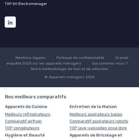
TOP 50 Électroménager
Mentions légales
Politique de confidentialité
Grande
enquête 2025 sur les appareils ménagers
Qui sommes-nous ?
Notre méthodologie de test et de sélection
© Appareils ménagers 2026
Nos meilleurs comparatifs
Appareils de Cuisine
Entretien de la Maison
Meilleurs réfrigérateurs
Meilleurs aspirateurs balais
Comparatif airfryer
Comparatif aspirateurs robots
TOP congélateurs
TOP lave-vaisselles pose libre
Hygiène et Beauté
Appareils de Bricolage et