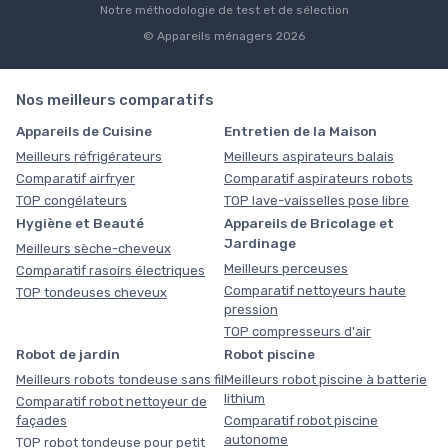
Notre méthodologie de test et de sélection
© Appareils ménagers 2026
Nos meilleurs comparatifs
Appareils de Cuisine
Entretien de la Maison
Meilleurs réfrigérateurs
Meilleurs aspirateurs balais
Comparatif airfryer
Comparatif aspirateurs robots
TOP congélateurs
TOP lave-vaisselles pose libre
Hygiène et Beauté
Appareils de Bricolage et
Jardinage
Meilleurs sèche-cheveux
Meilleurs perceuses
Comparatif rasoirs électriques
Comparatif nettoyeurs haute
TOP tondeuses cheveux
pression
TOP compresseurs d'air
Robot de jardin
Robot piscine
Meilleurs robots tondeuse sans fil
Meilleurs robot piscine à batterie
lithium
Comparatif robot nettoyeur de
façades
Comparatif robot piscine
autonome
TOP robot tondeuse pour petit