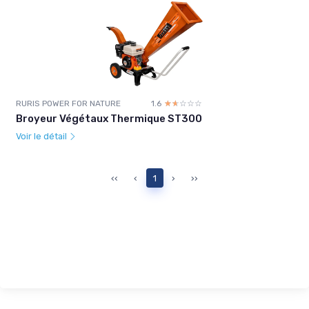
RURIS POWER FOR NATURE
1.6
☆☆☆☆☆
★★★★★
Broyeur Végétaux Thermique ST300
Voir le détail
‹‹
‹
1
›
››