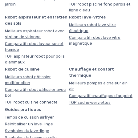
jardin
TOP robot piscine fond parois et
ligne d'eau
Robot aspirateur et entretien
Robot lave-vitres
des sols
Meilleurs robot lave vitre
électrique
Meilleurs aspirateur robot avec
station de vidange
Comparatif robot lave vitre
magnétique
Comparatif robot laveur sec et
humide
TOP aspirateur robot pour poils
d'animaux
Robot de cuisine
Chauffage et confort
thermique
Meilleurs robot pâtissier
multifonction
Meilleurs pompes à chaleur air-
air
Comparatif robot pâtissier avec
bol
Comparatif chauffages d'appoint
TOP robot cuisine connecté
TOP sèche-serviettes
Guides pratiques
Temps de cuisson airfryer
Réinitialiser un lave-linge
Symboles du lave-linge
Symboles du lave-vaisselle